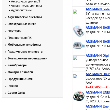
•
Аксессуары для mp3
АвтоЗУ в компл
•
Чехлы, сумки для mp3
ANSMANN Solar
•
Аудиосистемы
ЗУ на солнечных
Акустические системы
●
насадок для мо
адаптер
Электронные книги
●
ANSMANN BASIC
Ноутбуки
●
зу для NiCd и N
Планшетные ПК
●
ANSMANN BASIC
Мобильные телефоны
●
зу для NiCd и N
Графические планшеты
●
ANSMANN Digi c
Электронные переводчики
●
универсальное З
аккумуляторов 
Калибраторы
●
(3,7/7,4В), AA/A
Фонари Ansmann
●
ANSMANN DIGIS
скоростное ЗУ 
Продукция ACME
●
ААА
Разное
●
4xAA 2850 mAh 
ANSMANN ENE
Сумки Golla
●
зу для Ni-Cd и 
С, R20/D, Крона
ANSMANN Energ