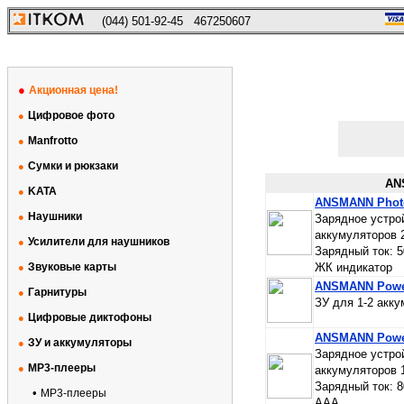
(044) 501-92-45
467250607
●
Акционная цена!
Цифровое фото
●
Manfrotto
●
Сумки и рюкзаки
●
AN
KATA
●
ANSMANN Phot
Наушники
●
Зарядное устро
аккумуляторов 
Усилители для наушников
●
Зарядный ток: 
Звуковые карты
ЖК индикатор
●
ANSMANN Powe
Гарнитуры
●
ЗУ для 1-2 акк
Цифровые диктофоны
●
ANSMANN Power
ЗУ и аккумуляторы
●
Зарядное устро
MP3-плееры
●
аккумуляторов 
Зарядный ток: 
•
MP3-плееры
AAA