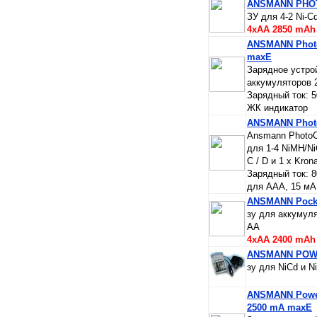
ANSMANN PHOTO
ЗУ для 4-2 Ni-C
4xAA 2850 mAh 
ANSMANN Photo
maxE
Зарядное устро
аккумуляторов 
Зарядный ток: 
ЖК индикатор
ANSMANN Phot
Ansmann PhotoC
для 1-4 NiMH/Ni
C / D и 1 х Kron
Зарядный ток: 
для AAA, 15 мА
ANSMANN Pocke
зу для аккумуля
АА
4xAA 2400 mAh
ANSMANN POWE
зу для NiCd и N
ANSMANN Power
2500 mA maxE