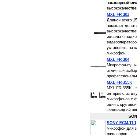
накамерный ми
высококачествен
MXL FR-303
Длиной всего 1
помогает делат
высококачестве
идеально подхо
видеооператоро
установить на к
микрофон.
MXL FR-304
Микрофон-пушк
отличный выбор
профессиональн
MXL FR-355K
MXL FR-355K - 
интервью из дв
микрофонов с ф
один с круговой
кардиоидной на
SON
SONY ECM-TL1
микрофон для 
разговоров