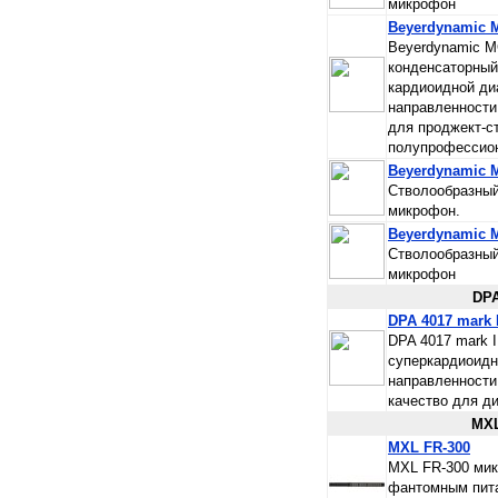
микрофон
Beyerdynamic 
Beyerdynamic M
конденсаторный
кардиоидной ди
направленности
для проджект-с
полупрофессио
Beyerdynamic M
Стволообразный
микрофон.
Beyerdynamic M
Стволообразный
микрофон
DP
DPA 4017 mark I
DPA 4017 mark 
суперкардиоидн
направленности
качество для д
MX
MXL FR-300
MXL FR-300 мик
фантомным пита