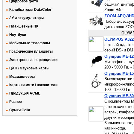
Цифровое фото
●
башмак" диктоф
Калибраторы DataColor
Zoom H4n
●
ZOOM APQ-3H
ЗУ и аккумуляторы
●
Набор аксессуа
Планшетные ПК
●
диктофона ZO
OLYM
Ноутбуки
●
OLYMPUS A322
Мобильные телефоны
●
cетевой адапте
серий DS- и DM
Графические планшеты
●
Olympus ME-12
Электронные переводчики
●
Микрофон с шу
200 - 5000 Гц, -
ЦАП / Звуковые карты
●
Olympus ME-15
Медиаплееры
●
Высокочувстви
микрофон-клип
Карты памяти / накопители
●
100 - 12000 Гц
Продукция ACME
●
Olympus ME-3
С комплектом 
Разное
●
высококачестве
Сумки Golla
●
встреч, конфере
других меропри
больших залах,
как никогда.
20 - 20000 Гц, -