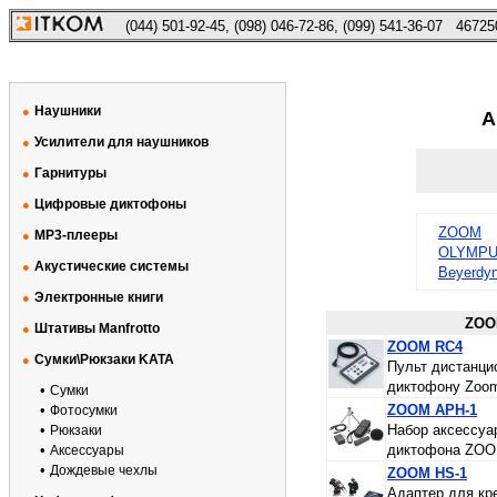
(044) 501-92-45, (098) 046-72-86, (099) 541-36-07
46725
Наушники
●
А
Усилители для наушников
●
Гарнитуры
●
Цифровые диктофоны
●
ZOOM
MP3-плееры
●
OLYMP
Акустические системы
●
Beyerdy
Электронные книги
●
ZOO
Штативы Manfrotto
●
ZOOM RC4
Сумки\Рюкзаки KATA
●
Пульт дистанци
диктофону Zoo
•
Сумки
•
ZOOM APH-1
Фотосумки
•
Набор аксессуа
Рюкзаки
•
диктофона ZOO
Аксессуары
•
Дождевые чехлы
ZOOM HS-1
Адаптер для кр