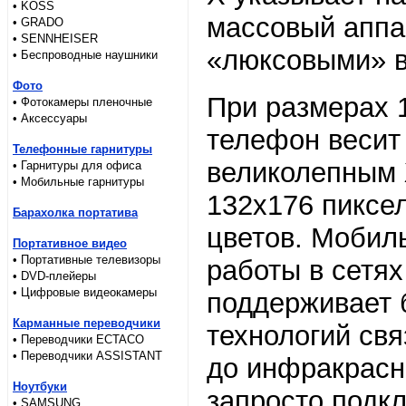
• KOSS
массовый аппа
• GRADO
• SENNHEISER
«люксовыми» 
• Беспроводные наушники
Фото
При размерах 
• Фотокамеры пленочные
• Аксессуары
телефон весит
Телефонные гарнитуры
великолепным
• Гарнитуры для офиса
• Мобильные гарнитуры
132х176 пиксе
Барахолка портатива
цветов. Мобил
Портативное видео
• Портативные телевизоры
работы в сетя
• DVD-плейеры
• Цифровые видеокамеры
поддерживает 
Карманные переводчики
технологий свя
• Переводчики ECTACO
• Переводчики ASSISTANT
до инфракрасн
Ноутбуки
запросто подкл
• SAMSUNG