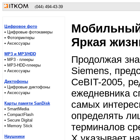
(
)
044
494-43-39
Мобильный 
Цифровое фото
• Цифровые фотокамеры
• Фотопринтеры
Яркая жизн
• Аксессуары
MP3 и MP3/HDD
Продолжая зна
• MP3 - плееры
• MP3-HDD-плееры
Siemens, пред
• Аксессуары
CeBIT-2005, ре
Диктофоны
• Цифровые диктофоны
ежедневника с
• Аксессуары
самых интерес
Карты памяти SanDisk
• SmartMedia
определять лиц
• CompactFlash
• Secure Digital
терминалов сре
• Memory Stick
Х указывает на
Наушники