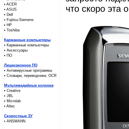
• ACER
что скоро эта 
• ASUS
• Dell
• Fujitsu-Siemens
• HP
• Toshiba
Карманные компьютеры
• Карманные компьютеры
• Аксессуары
• ПО
Лицензионное ПО
• Антивирусные программы
• Словари, переводчики, OCR
Мультимедийные колонки
• Creative
• JBL
• Microlab
• Altec
Скоростные ЗУ
• ANSMANN