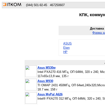
(044) 501-92-45
467250607
КПК, комму
Доставка
Форма з
ASUS
Eten
HP
Asus M530w
Intel PXA270 416 МГц, ОП 64Мб, 320 х 240, Mi
117x65x13,8 мм, 135 г
Asus M930
TI OMAP 2431 450МГц, ОП 64мб,240х320,Micro 
18.7 мм, 158 г
Asus MyPal A626
Intel® PXA270 312 МГц, ОП 64Мб, 320 х 240, SD/