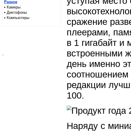
уступая место
Разное
• Камеры
высокотехноло
• Диктофоны
• Компьютеры
сражение раз
плеерами, пам
в 1 гигабайт 
встроенными ж
.
день именно э
соотношением 
редакции лучши
100.
Наряду с мин