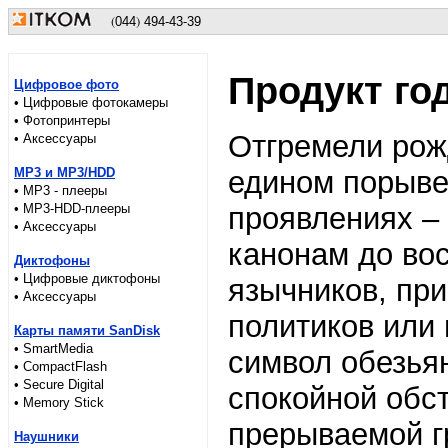
(
)
044
494-43-39
Продукт го
Цифровое фото
• Цифровые фотокамеры
• Фотопринтеры
Отгремели рож
• Аксессуары
MP3 и MP3/HDD
едином порыве»
• MP3 - плееры
• MP3-HDD-плееры
проявлениях –
• Аксессуары
канонам до во
Диктофоны
• Цифровые диктофоны
язычников, при
• Аксессуары
политиков или
Карты памяти SanDisk
• SmartMedia
символ обезья
• CompactFlash
• Secure Digital
спокойной обст
• Memory Stick
прерываемой г
Наушники