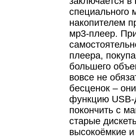
заключается в
специального 
накопителем п
мр3-плеер. Пр
самостоятельн
плеера, покуп
большего объе
вовсе не обяз
бесценок – он
функцию USB-д
покончить с м
старые дискет
высокоёмкие и