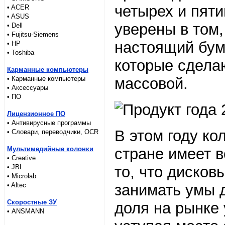
четырех и пят
• ACER
• ASUS
уверены в том,
• Dell
• Fujitsu-Siemens
настоящий бум
• HP
• Toshiba
которые сдел
Карманные компьютеры
• Карманные компьютеры
массовой.
• Аксессуары
• ПО
Лицензионное ПО
• Антивирусные программы
В этом году ко
• Словари, переводчики, OCR
Мультимедийные колонки
стране имеет 
• Creative
• JBL
то, что диско
• Microlab
• Altec
занимать умы д
Скоростные ЗУ
доля на рынке 
• ANSMANN