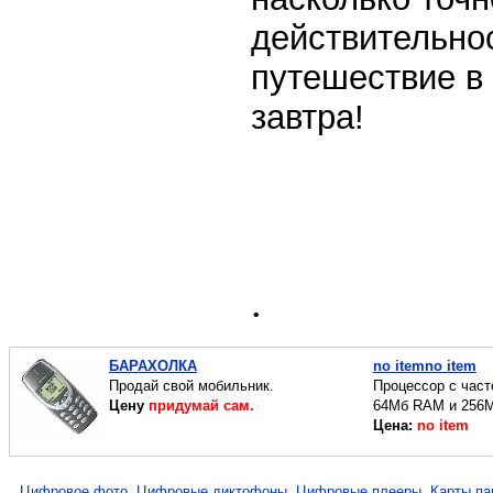
действительно
путешествие в
завтра!
.
БАРАХОЛКА
no itemno item
Продай свой мобильник.
Процессор c част
Цену
придумай сам.
64Мб RAM и 256
Цена:
no item
Цифровое фото
Цифровые диктофоны
Цифровые плееры
Карты па