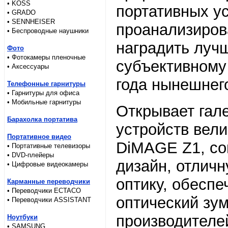
• KOSS
портативных у
• GRADO
• SENNHEISER
проанализиров
• Беспроводные наушники
наградить луч
Фото
• Фотокамеры пленочные
субъективному
• Аксессуары
года нынешнег
Телефонные гарнитуры
• Гарнитуры для офиса
• Мобильные гарнитуры
Открывает гал
Барахолка портатива
устройств вел
Портативное видео
DiMAGE Z1, со
• Портативные телевизоры
• DVD-плейеры
дизайн, отлич
• Цифровые видеокамеры
оптику, обесп
Карманные переводчики
• Переводчики ECTACO
оптический зум
• Переводчики ASSISTANT
производителе
Ноутбуки
• SAMSUNG