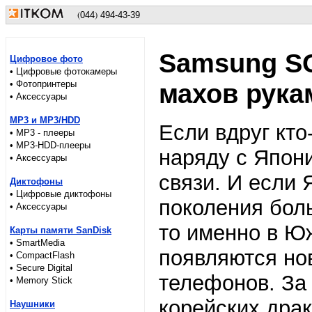
(
)
044
494-43-39
Samsung SC
Цифровое фото
• Цифровые фотокамеры
• Фотопринтеры
махов рука
• Аксессуары
MP3 и MP3/HDD
Если вдруг кто
• MP3 - плееры
• MP3-HDD-плееры
наряду с Япон
• Аксессуары
связи. И если 
Диктофоны
• Цифровые диктофоны
поколения бол
• Аксессуары
то именно в Ю
Карты памяти SanDisk
• SmartMedia
появляются но
• CompactFlash
• Secure Digital
телефонов. За
• Memory Stick
корейских драк
Наушники