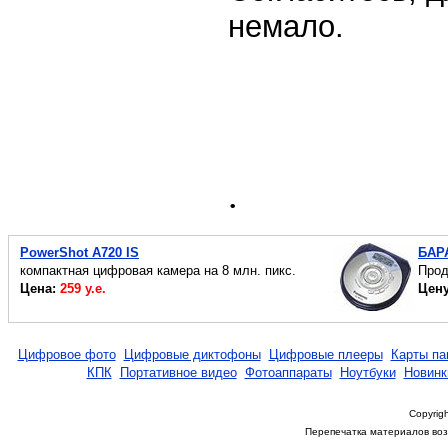
немало.
.
PowerShot A720 IS
БАР
компактная цифровая камера на 8 млн. пикс.
Прод
Цена:
259 у.е.
Цен
Цифровое фото
Цифровые диктофоны
Цифровые плееры
Карты па
КПК
Портативное видео
Фотоаппараты
Ноутбуки
Новинк
Copyrigh
Перепечатка материалов возм