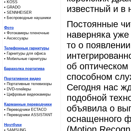
• KOSS
известный и в 
• GRADO
• SENNHEISER
• Беспроводные наушники
Постоянные чи
Фото
наверняка уже
• Фотокамеры пленочные
• Аксессуары
то о появлени
Телефонные гарнитуры
интегрированн
• Гарнитуры для офиса
• Мобильные гарнитуры
об оптическом 
Барахолка портатива
способном слу
Портативное видео
• Портативные телевизоры
Сегодня нас ж
• DVD-плейеры
• Цифровые видеокамеры
подобной техн
Карманные переводчики
объявила о вы
• Переводчики ECTACO
• Переводчики ASSISTANT
оснащенного ф
Ноутбуки
(Motion Recogni
• SAMSUNG