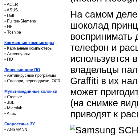
• ACER
• ASUS
На самом деле 
• Dell
• Fujitsu-Siemens
шоколад принц
• HP
• Toshiba
воспринимать 
Карманные компьютеры
телефон и рас
• Карманные компьютеры
• Аксессуары
используется в
• ПО
владельцы пал
Лицензионное ПО
• Антивирусные программы
Graffiti в их 
• Словари, переводчики, OCR
может пригоди
Мультимедийные колонки
• Creative
(на снимке вид
• JBL
• Microlab
приводят к рас
• Altec
Скоростные ЗУ
• ANSMANN