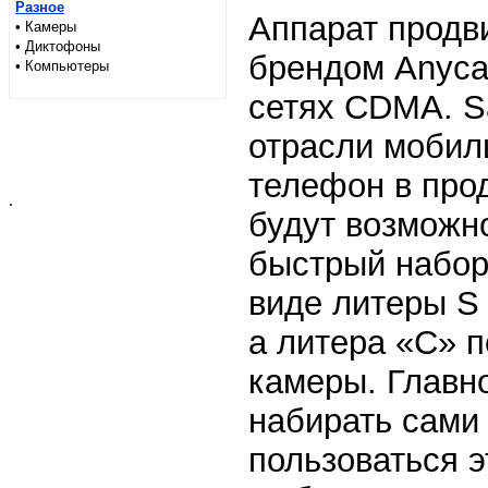
Разное
Аппарат продв
• Камеры
• Диктофоны
брендом Anycal
• Компьютеры
сетях CDMA. S
отрасли мобил
телефон в прод
.
будут возможн
быстрый набор
виде литеры S
а литера «С» 
камеры. Главно
набирать сами
пользоваться э