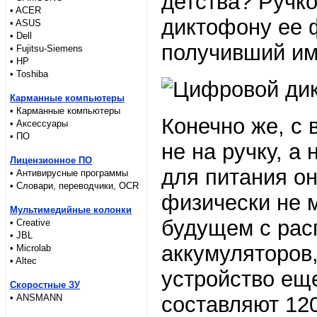
детства? Ручко
• ACER
диктофону ее 
• ASUS
• Dell
получивший им
• Fujitsu-Siemens
• HP
• Toshiba
Карманные компьютеры
• Карманные компьютеры
Конечно же, с
• Аксессуары
• ПО
не на ручку, а
Лицензионное ПО
для питания он
• Антивирусные программы
• Словари, переводчики, OCR
физически не 
Мультимедийные колонки
будущем с рас
• Creative
• JBL
аккумуляторов,
• Microlab
• Altec
устройство ещ
Скоростные ЗУ
• ANSMANN
составляют 12