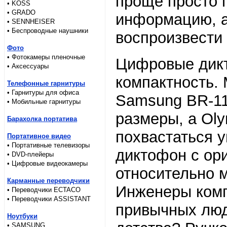
проще просто 
• KOSS
• GRADO
информацию, а
• SENNHEISER
• Беспроводные наушники
воспроизвести
Фото
• Фотокамеры пленочные
Цифровые дикт
• Аксессуары
компактность.
Телефонные гарнитуры
• Гарнитуры для офиса
Samsung BR-11
• Мобильные гарнитуры
размеры, а Ol
Барахолка портатива
похвастаться 
Портативное видео
• Портативные телевизоры
диктофон с ор
• DVD-плейеры
• Цифровые видеокамеры
относительно м
Карманные переводчики
Инженеры комп
• Переводчики ECTACO
• Переводчики ASSISTANT
привычных люд
Ноутбуки
• SAMSUNG