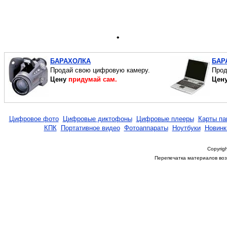
.
БАРАХОЛКА
БАР
Продай свою цифровую камеру.
Прод
Цену
придумай сам.
Цен
Цифровое фото
Цифровые диктофоны
Цифровые плееры
Карты па
КПК
Портативное видео
Фотоаппараты
Ноутбуки
Новинк
Copyrigh
Перепечатка материалов возм