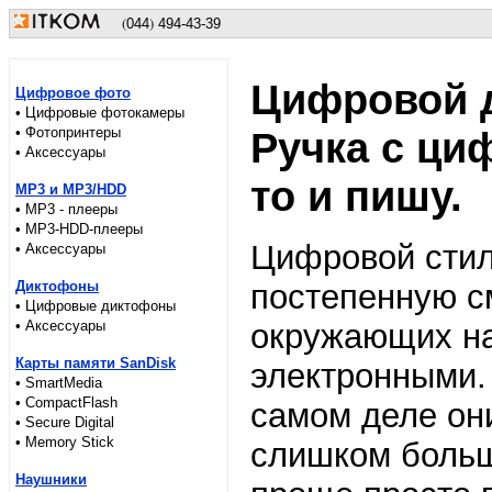
(
)
044
494-43-39
Цифровой 
Цифровое фото
• Цифровые фотокамеры
• Фотопринтеры
Ручка с ци
• Аксессуары
то и пишу.
MP3 и MP3/HDD
• MP3 - плееры
• MP3-HDD-плееры
Цифровой стил
• Аксессуары
Диктофоны
постепенную с
• Цифровые диктофоны
• Аксессуары
окружающих на
Карты памяти SanDisk
электронными.
• SmartMedia
• CompactFlash
самом деле они
• Secure Digital
• Memory Stick
слишком больш
Наушники