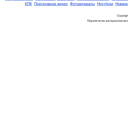
КПК
Портативное видео
Фотоаппараты
Ноутбуки
Новинк
Copyrigh
Перепечатка материалов возм