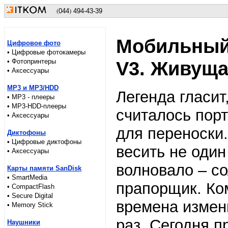
(
)
044
494-43-39
Мобильный
Цифровое фото
• Цифровые фотокамеры
• Фотопринтеры
V3. Живуща
• Аксессуары
MP3 и MP3/HDD
Легенда гласит
• MP3 - плееры
• MP3-HDD-плееры
считалось порт
• Аксессуары
для переноски.
Диктофоны
• Цифровые диктофоны
весить не один
• Аксессуары
волновало – со
Карты памяти SanDisk
• SmartMedia
прапорщик. Ко
• CompactFlash
• Secure Digital
времена измен
• Memory Stick
раз. Сегодня п
Наушники