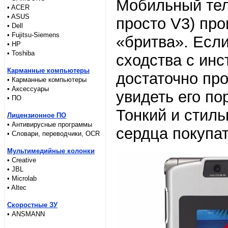
Мобильный тел
• ACER
• ASUS
просто V3) про
• Dell
• Fujitsu-Siemens
«бритва». Если
• HP
• Toshiba
сходства с инс
Карманные компьютеры
достаточно про
• Карманные компьютеры
• Аксессуары
увидеть его п
• ПО
Тонкий и стиль
Лицензионное ПО
• Антивирусные программы
сердца покупат
• Словари, переводчики, OCR
Мультимедийные колонки
• Creative
• JBL
• Microlab
• Altec
Скоростные ЗУ
• ANSMANN