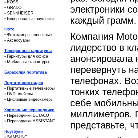
• KOSS
электроники с
• GRADO
• SENNHEISER
каждый грамм.
• Беспроводные наушники
Фото
Компания Moto
• Фотокамеры пленочные
• Аксессуары
лидерство в к
Телефонные гарнитуры
анонсировала 
• Гарнитуры для офиса
• Мобильные гарнитуры
перевернуть н
Барахолка портатива
телефонах. Во
Портативное видео
• Портативные телевизоры
тонких телефон
• DVD-плейеры
• Цифровые видеокамеры
себе мобильны
Карманные переводчики
миллиметров. 
• Переводчики ECTACO
• Переводчики ASSISTANT
представьте, ч
Ноутбуки
• SAMSUNG