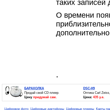
таких записей 
О времени поя
приблизительн
дополнительно
.
БАРАХОЛКА
DSC-H9
Продай свой CD плеер.
Оптика Carl Zeiss
Цену
придумай сам.
Цена:
435 у.е.
Цифровое фото
Цифровые диктофоны
Цифровые плееры
Карты па