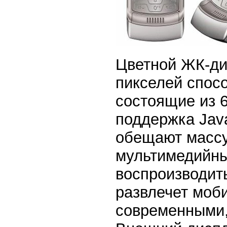
Цветной ЖК-ди
пикселей спос
состоящие из 
поддержка Jav
обещают массу
мультимедийны
воспроизводи
развлечет моб
современными,