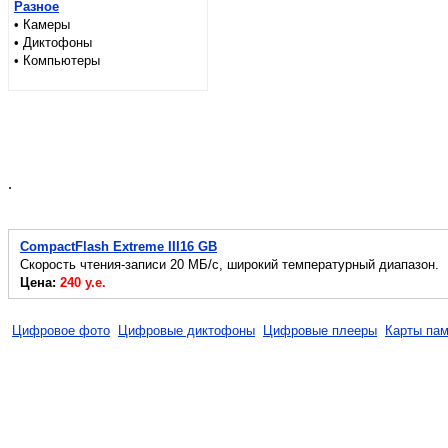
Разное
• Камеры
• Диктофоны
• Компьютеры
.
CompactFlash Extreme III16 GB
Скорость чтения-записи 20 МБ/с, широкий температурный диапазон.
Цена:
240 у.е.
Цифровое фото
Цифровые диктофоны
Цифровые плееры
Карты пам