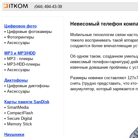
(
)
044
494-43-39
Невесомый телефон компа
Цифровое фото
• Цифровые фотокамеры
Мобильные технологии связи насто
• Фотопринтеры
тяжело воспринимать такой аппара
• Аксессуары
создаются более впечатляющие ус
MP3 и MP3/HDD
Об одном таком, созданном умельц
• MP3 - плееры
невесомый телефон-гарнитура) дей
• MP3-HDD-плееры
извечные домашние проблемы с уст
• Аксессуары
Размеры новинки составляют 127х76
Диктофоны
снять (трудно представить, что кт
• Цифровые диктофоны
аккумулятор, который заряжается п
• Аксессуары
Карты памяти SanDisk
• SmartMedia
• CompactFlash
• Secure Digital
• Memory Stick
Наушники