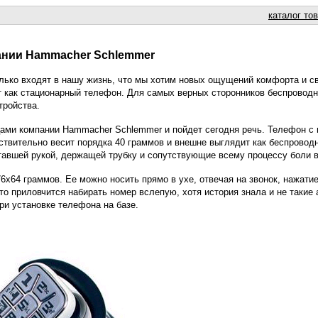
каталог то
нии Hammacher Schlemmer
лько входят в нашу жизнь, что мы хотим новых ощущений комфорта и св
т как стационарный телефон. Для самых верных сторонников беспровод
тройства.
ами компании Hammacher Schlemmer и пойдет сегодня речь. Телефон с н
ствительно весит порядка 40 граммов и внешне выглядит как беспроводн
авшей рукой, держащей трубку и сопутствующие всему процессу боли в
х64 граммов. Ее можно носить прямо в ухе, отвечая на звонок, нажатие
о-то приловчится набирать номер вслепую, хотя история знала и не такие
ри установке телефона на базе.