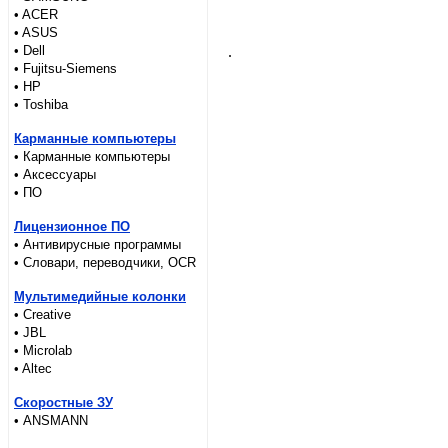
• ACER
• ASUS
• Dell
.
• Fujitsu-Siemens
• HP
• Toshiba
Карманные компьютеры
• Карманные компьютеры
• Аксессуары
• ПО
Лицензионное ПО
• Антивирусные программы
• Словари, переводчики, OCR
Мультимедийные колонки
• Creative
• JBL
• Microlab
• Altec
Скоростные ЗУ
• ANSMANN