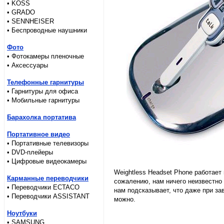
• KOSS
• GRADO
• SENNHEISER
• Беспроводные наушники
Фото
• Фотокамеры пленочные
• Аксессуары
Телефонные гарнитуры
• Гарнитуры для офиса
• Мобильные гарнитуры
Барахолка портатива
Портативное видео
• Портативные телевизоры
• DVD-плейеры
• Цифровые видеокамеры
Weightless Headset Phone работает 
Карманные переводчики
сожалению, нам ничего неизвестно о
• Переводчики ECTACO
нам подсказывает, что даже при з
• Переводчики ASSISTANT
можно.
Ноутбуки
• SAMSUNG