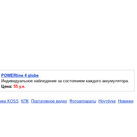
POWERline 4 globe
Индивидуальное наблюдение за состоянием каждого аккумулятора.
Цена:
55 у.е.
ики KOSS
КПК
Портативное видео
Фотоаппараты
Ноутбуки
Новинки