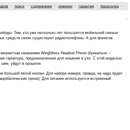
·
·
·
·
·
·
варов
поиск
содержание
новинки
гарантия
барахолка
.
ободы. Тем, кто уже несколько лет пользуется мобильной связью
ных средств связи существуют радиотелефоны. А для фанатов
еказистым названием Weightless Headset Phone (буквально –
ая гарнитура, предназначенная для ношения в ухе. С этой моделью
 шее, уйдут в прошлое.
м большой белой кнопки. Для набора номера, правда, ее надо будет
 акробатические трюки). Для питания используется встроенный