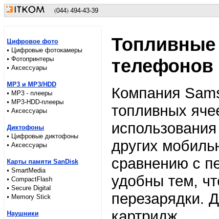
(
)
044
494-43-39
Топливные
Цифровое фото
• Цифровые фотокамеры
• Фотопринтеры
телефонов
• Аксессуары
MP3 и MP3/HDD
Компания Sams
• MP3 - плееры
• MP3-HDD-плееры
топливных яче
• Аксессуары
использования
Диктофоны
• Цифровые диктофоны
других мобильн
• Аксессуары
сравнению с п
Карты памяти SanDisk
• SmartMedia
удобны тем, чт
• CompactFlash
• Secure Digital
перезарядки. 
• Memory Stick
картридж.
Наушники