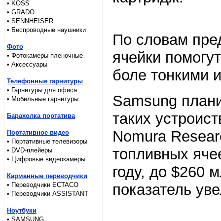
• KOSS
• GRADO
• SENNHEISER
• Беспроводные наушники
По словам пре
Фото
ячейки помогу
• Фотокамеры пленочные
• Аксессуары
боле тонкими 
Телефонные гарнитуры
• Гарнитуры для офиса
Samsung плани
• Мобильные гарнитуры
таких устроист
Барахолка портатива
Nomura Researc
Портативное видео
• Портативные телевизоры
топливных ячее
• DVD-плейеры
• Цифровые видеокамеры
году, до $260 м
Карманные переводчики
• Переводчики ECTACO
показатель уве
• Переводчики ASSISTANT
Ноутбуки
• SAMSUNG