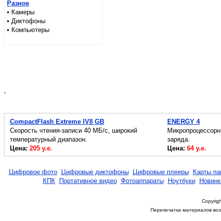
Разное
• Камеры
• Диктофоны
• Компьютеры
.
CompactFlash Extreme IV8 GB
ENERGY 4
Скорость чтения-записи 40 МБ/с, широкий
Микропроцессорн
температурный диапазон.
заряда.
Цена:
205 у.е.
Цена:
64 у.е.
Цифровое фото
Цифровые диктофоны
Цифровые плееры
Карты па
КПК
Портативное видео
Фотоаппараты
Ноутбуки
Новинк
Copyrigh
Перепечатка материалов возм