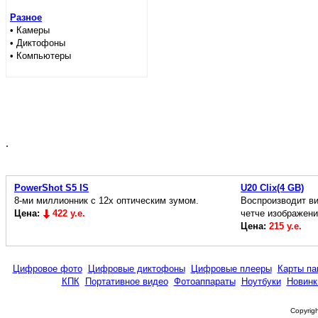
Разное
• Камеры
• Диктофоны
• Компьютеры
.
PowerShot S5 IS
U20 Clix(4 GB)
8-ми миллионник с 12х оптическим зумом.
Воспроизводит в
Цена:
422 у.е.
четче изображени
Цена:
215 у.е.
Цифровое фото
Цифровые диктофоны
Цифровые плееры
Карты па
КПК
Портативное видео
Фотоаппараты
Ноутбуки
Новинк
Copyrigh