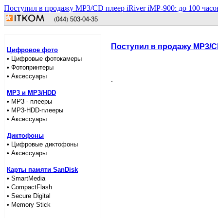
Поступил в продажу MP3/CD плеер iRiver iMP-900: до 100 час
(
)
044
503-04-35
Поступил в продажу MP3/CD
Цифровое фото
• Цифровые фотокамеры
• Фотопринтеры
• Аксессуары
.
MP3 и MP3/HDD
• MP3 - плееры
• MP3-HDD-плееры
• Аксессуары
Диктофоны
• Цифровые диктофоны
• Аксессуары
Карты памяти SanDisk
• SmartMedia
• CompactFlash
• Secure Digital
• Memory Stick