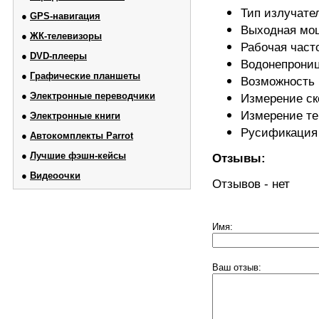
Тип излучате
●
GPS-навигация
Выходная мощ
●
ЖК-телевизоры
Рабочая часто
●
DVD-плееры
Водонепрониц
●
Графические планшеты
Возможность
●
Электронные переводчики
Измерение ск
Измерение т
●
Электронные книги
Русификация
●
Автокомплекты Parrot
●
Лучшие фэшн-кейсы
Отзывы:
●
Видеоочки
Отзывов - нет
Имя:
Ваш отзыв: