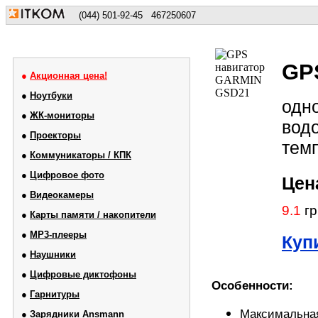
(044) 501-92-45
467250607
GP
●
Акционная цена!
●
Ноутбуки
одно
●
ЖК-мониторы
вод
●
Проекторы
темп
●
Коммуникаторы / КПК
●
Цифровое фото
Цен
●
Видеокамеры
9.1
гр
●
Карты памяти / накопители
●
MP3-плееры
Куп
●
Наушники
●
Цифровые диктофоны
Особенности:
●
Гарнитуры
Максимальная
●
Зарядники Ansmann