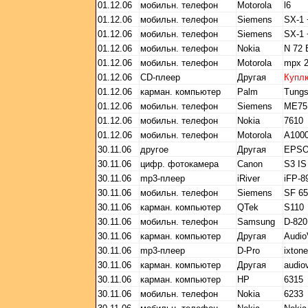
01.12.06
мобильн. телефон
Motorola
l6
01.12.06
мобильн. телефон
Siemens
SX-1
01.12.06
мобильн. телефон
Siemens
SX-1
01.12.06
мобильн. телефон
Nokia
N 72 
01.12.06
мобильн. телефон
Motorola
mpx 
01.12.06
CD-плеер
Другая
Купл
01.12.06
карман. компьютер
Palm
Tungs
01.12.06
мобильн. телефон
Siemens
ME75
01.12.06
мобильн. телефон
Nokia
7610
01.12.06
мобильн. телефон
Motorola
A100
30.11.06
другое
Другая
EPSO
30.11.06
цифр. фотокамера
Canon
S3 I
30.11.06
mp3-плеер
iRiver
iFP-8
30.11.06
мобильн. телефон
Siemens
SF 65
30.11.06
карман. компьютер
QTek
S110
30.11.06
мобильн. телефон
Samsung
D-820
30.11.06
карман. компьютер
Другая
Audio
30.11.06
mp3-плеер
D-Pro
ixtone
30.11.06
карман. компьютер
Другая
audio
30.11.06
карман. компьютер
HP
6315
30.11.06
мобильн. телефон
Nokia
6233