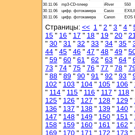
30.11.06
mp3-CD-плеер
iRiver
550
30.11.06
цифр. фотокамера
Casio
EXILI
30.11.06
цифр. фотокамера
Canon
EOS 
Страницы:
<<
1
"
2
"
3
"
4
"
15
"
16
"
17
"
18
"
19
"
20
"
2
"
30
"
31
"
32
"
33
"
34
"
35
"
44
"
45
"
46
"
47
"
48
"
49
"
5
"
59
"
60
"
61
"
62
"
63
"
64
"
73
"
74
"
75
"
76
"
77
"
78
"
7
"
88
"
89
"
90
"
91
"
92
"
93
"
102
"
103
"
104
"
105
"
106
"
"
114
"
115
"
116
"
117
"
118
125
"
126
"
127
"
128
"
129
"
136
"
137
"
138
"
139
"
140
"
147
"
148
"
149
"
150
"
151
"
158
"
159
"
160
"
161
"
162
"
169
"
170
"
171
"
172
"
173
"