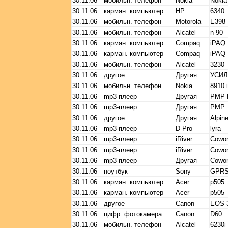
30.11.06
мобильн. телефон
Nokia
Nokia
30.11.06
карман. компьютер
HP
6340
30.11.06
мобильн. телефон
Motorola
E398 
30.11.06
мобильн. телефон
Alcatel
n 90
30.11.06
карман. компьютер
Compaq
iPAQ
30.11.06
карман. компьютер
Compaq
iPAQ
30.11.06
мобильн. телефон
Alcatel
3230
30.11.06
другое
Другая
УСИЛ
30.11.06
мобильн. телефон
Nokia
8910 
30.11.06
mp3-плеер
Другая
PMP 
30.11.06
mp3-плеер
Другая
PMP
30.11.06
другое
Другая
Alpin
30.11.06
mp3-плеер
D-Pro
lyra
30.11.06
mp3-плеер
iRiver
Cowo
30.11.06
mp3-плеер
iRiver
Cowo
30.11.06
mp3-плеер
Другая
Cowo
30.11.06
ноутбук
Sony
GPRS
30.11.06
карман. компьютер
Acer
p505
30.11.06
карман. компьютер
Acer
p505
30.11.06
другое
Canon
EOS 
30.11.06
цифр. фотокамера
Canon
D60
30.11.06
мобильн. телефон
Alcatel
6230і