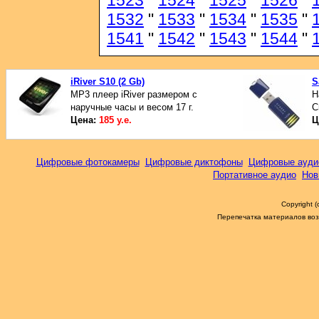
1523
"
1524
"
1525
"
1526
"
1532
"
1533
"
1534
"
1535
"
1541
"
1542
"
1543
"
1544
"
iRiver S10 (2 Gb)
S
MP3 плеер iRiver размером с
Н
наручные часы и весом 17 г.
C
Цена:
185 у.е.
Ц
Цифровые фотокамеры
Цифровые диктофоны
Цифровые ауди
Портативное аудио
Нов
Copyright 
Перепечатка материалов возм