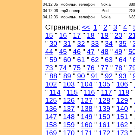
04.12.06
мобильн. телефон
Nokia
880
04.12.06
mp3-плеер
iPod
2GB
04.12.06
мобильн. телефон
Nokia
N8
Страницы:
<<
1
"
2
"
3
"
4
"
15
"
16
"
17
"
18
"
19
"
20
"
2
"
30
"
31
"
32
"
33
"
34
"
35
"
44
"
45
"
46
"
47
"
48
"
49
"
5
"
59
"
60
"
61
"
62
"
63
"
64
"
73
"
74
"
75
"
76
"
77
"
78
"
7
"
88
"
89
"
90
"
91
"
92
"
93
"
102
"
103
"
104
"
105
"
106
"
"
114
"
115
"
116
"
117
"
118
125
"
126
"
127
"
128
"
129
"
136
"
137
"
138
"
139
"
140
"
147
"
148
"
149
"
150
"
151
"
158
"
159
"
160
"
161
"
162
"
169
"
170
"
171
"
172
"
173
"