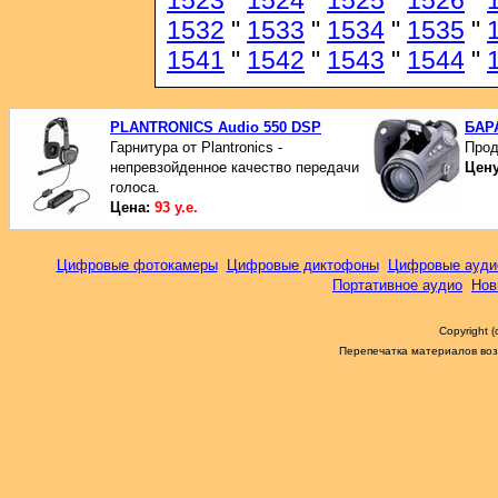
1523
"
1524
"
1525
"
1526
"
1532
"
1533
"
1534
"
1535
"
1541
"
1542
"
1543
"
1544
"
PLANTRONICS Audio 550 DSP
БАР
Гарнитура от Plantronics -
Прод
непревзойденное качество передачи
Цен
голоса.
Цена:
93 у.е.
Цифровые фотокамеры
Цифровые диктофоны
Цифровые ауди
Портативное аудио
Нов
Copyright 
Перепечатка материалов возм