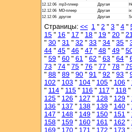
12.12.06
mp3-плеер
Другая
Н
12.12.06
MD-плеер
Другая
i
12.12.06
другое
Другая
S
Страницы:
<<
1
"
2
"
3
"
4
"
15
"
16
"
17
"
18
"
19
"
20
"
2
"
30
"
31
"
32
"
33
"
34
"
35
"
44
"
45
"
46
"
47
"
48
"
49
"
5
"
59
"
60
"
61
"
62
"
63
"
64
"
73
"
74
"
75
"
76
"
77
"
78
"
7
"
88
"
89
"
90
"
91
"
92
"
93
"
102
"
103
"
104
"
105
"
106
"
"
114
"
115
"
116
"
117
"
118
125
"
126
"
127
"
128
"
129
"
136
"
137
"
138
"
139
"
140
"
147
"
148
"
149
"
150
"
151
"
158
"
159
"
160
"
161
"
162
"
169
"
170
"
171
"
172
"
173
"