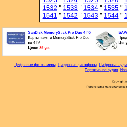
1523
"
1524
"
1525
"
1526
"
1532
"
1533
"
1534
"
1535
"
1541
"
1542
"
1543
"
1544
"
SanDisk MemoryStick Pro Duo 4 Гб
БАР
Карты памяти MemoryStick Pro Duo
Прод
на 4 Гб
Цен
Цена:
85 у.е.
Цифровые фотокамеры
Цифровые диктофоны
Цифровые ауди
Портативное аудио
Нов
Copyright 
Перепечатка материалов возм