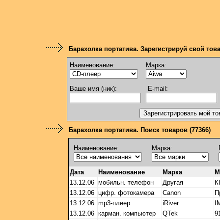
Барахолка портатива. Зарегистрируй свой тов
Наименование:
Марка:
Ваше имя (ник):
E-mail:
Барахолка портатива. Поиск товаров (77366)
Наименование:
Марка:
Дата
Наименование
Марка
М
13.12.06
мобильн. телефон
Другая
К
13.12.06
цифр. фотокамера
Canon
П
13.12.06
mp3-плеер
iRiver
I
13.12.06
карман. компьютер
QTek
9