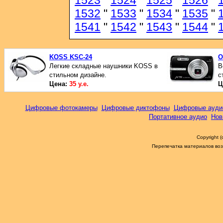
1523
"
1524
"
1525
"
1526
"
1532
"
1533
"
1534
"
1535
"
1541
"
1542
"
1543
"
1544
"
KOSS KSC-24
O
Легкие складные наушники KOSS в
В
стильном дизайне.
с
Цена:
35 у.е.
Ц
Цифровые фотокамеры
Цифровые диктофоны
Цифровые ауди
Портативное аудио
Нов
Copyright 
Перепечатка материалов возм