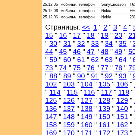
25.12.06
мобильн. телефон
SonyEricsson
T6
25.12.06
мобильн. телефон
Nokia
E6
25.12.06
мобильн. телефон
Nokia
23
Страницы:
<<
1
"
2
"
3
"
4
"
15
"
16
"
17
"
18
"
19
"
20
"
2
"
30
"
31
"
32
"
33
"
34
"
35
"
44
"
45
"
46
"
47
"
48
"
49
"
5
"
59
"
60
"
61
"
62
"
63
"
64
"
73
"
74
"
75
"
76
"
77
"
78
"
7
"
88
"
89
"
90
"
91
"
92
"
93
"
102
"
103
"
104
"
105
"
106
"
"
114
"
115
"
116
"
117
"
118
125
"
126
"
127
"
128
"
129
"
136
"
137
"
138
"
139
"
140
"
147
"
148
"
149
"
150
"
151
"
158
"
159
"
160
"
161
"
162
"
169
"
170
"
171
"
172
"
173
"