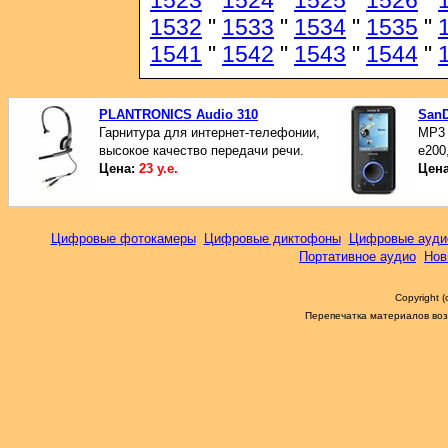
1523
"
1524
"
1525
"
1526
"
1532
"
1533
"
1534
"
1535
"
1541
"
1542
"
1543
"
1544
"
PLANTRONICS Audio 310
SanD
Гарнитура для интернет-телефонии,
МР3 
высокое качество передачи речи.
е200
Цена:
23 у.е.
Цен
Цифровые фотокамеры
Цифровые диктофоны
Цифровые ауди
Портативное аудио
Нов
Copyright 
Перепечатка материалов возм