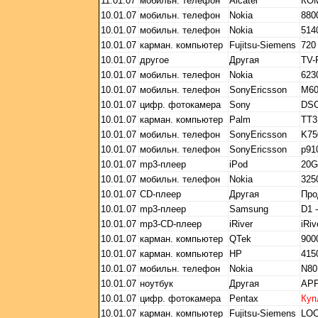
11.01.07
мобильн. телефон
Alcatel
КО
10.01.07
мобильн. телефон
Nokia
880
10.01.07
мобильн. телефон
Nokia
514
10.01.07
карман. компьютер
Fujitsu-Siemens
720
10.01.07
другое
Другая
TV-
10.01.07
мобильн. телефон
Nokia
623
10.01.07
мобильн. телефон
SonyEricsson
M60
10.01.07
цифр. фотокамера
Sony
DSC
10.01.07
карман. компьютер
Palm
TT3
10.01.07
мобильн. телефон
SonyEricsson
K75
10.01.07
мобильн. телефон
SonyEricsson
p91
10.01.07
mp3-плеер
iPod
20G
10.01.07
мобильн. телефон
Nokia
325
10.01.07
CD-плеер
Другая
Про
10.01.07
mp3-плеер
Samsung
D1 
10.01.07
mp3-CD-плеер
iRiver
iRi
10.01.07
карман. компьютер
QTek
900
10.01.07
карман. компьютер
HP
415
10.01.07
мобильн. телефон
Nokia
N80
10.01.07
ноутбук
Другая
APP
10.01.07
цифр. фотокамера
Pentax
Куп
10.01.07
карман. компьютер
Fujitsu-Siemens
LOO