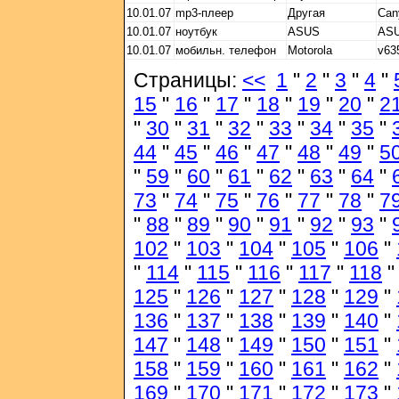
10.01.07
mp3-плеер
Другая
Can
10.01.07
ноутбук
ASUS
ASU
10.01.07
мобильн. телефон
Motorola
v63
Страницы:
<<
1
"
2
"
3
"
4
"
15
"
16
"
17
"
18
"
19
"
20
"
2
"
30
"
31
"
32
"
33
"
34
"
35
"
44
"
45
"
46
"
47
"
48
"
49
"
5
"
59
"
60
"
61
"
62
"
63
"
64
"
73
"
74
"
75
"
76
"
77
"
78
"
7
"
88
"
89
"
90
"
91
"
92
"
93
"
102
"
103
"
104
"
105
"
106
"
"
114
"
115
"
116
"
117
"
118
125
"
126
"
127
"
128
"
129
"
136
"
137
"
138
"
139
"
140
"
147
"
148
"
149
"
150
"
151
"
158
"
159
"
160
"
161
"
162
"
169
"
170
"
171
"
172
"
173
"