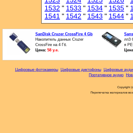
1523
"
1524
"
1525
"
1526
"
1532
"
1533
"
1534
"
1535
"
1541
"
1542
"
1543
"
1544
"
SanDisk Cruzer CrossFire 4 Gb
Sans
Накопитель данных Cruzer
лп3
CrossFire на 4 Гб.
я Р
Цена:
58 у.е.
Цен
Цифровые фотокамеры
Цифровые диктофоны
Цифровые ауди
Портативное аудио
Нов
Copyright 
Перепечатка материалов возм