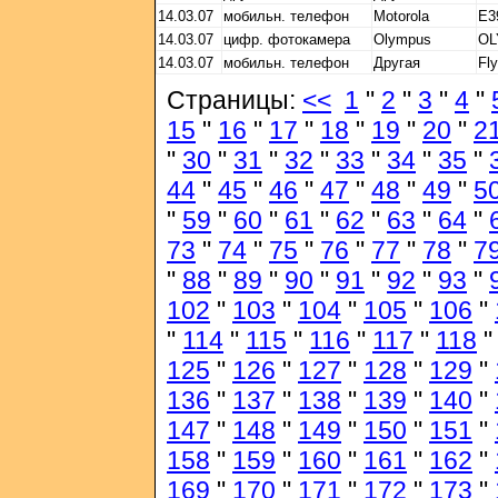
14.03.07
мобильн. телефон
Motorola
E3
14.03.07
цифр. фотокамера
Olympus
OL
14.03.07
мобильн. телефон
Другая
Fly
Страницы:
<<
1
"
2
"
3
"
4
"
15
"
16
"
17
"
18
"
19
"
20
"
2
"
30
"
31
"
32
"
33
"
34
"
35
"
44
"
45
"
46
"
47
"
48
"
49
"
5
"
59
"
60
"
61
"
62
"
63
"
64
"
73
"
74
"
75
"
76
"
77
"
78
"
7
"
88
"
89
"
90
"
91
"
92
"
93
"
102
"
103
"
104
"
105
"
106
"
"
114
"
115
"
116
"
117
"
118
125
"
126
"
127
"
128
"
129
"
136
"
137
"
138
"
139
"
140
"
147
"
148
"
149
"
150
"
151
"
158
"
159
"
160
"
161
"
162
"
169
"
170
"
171
"
172
"
173
"