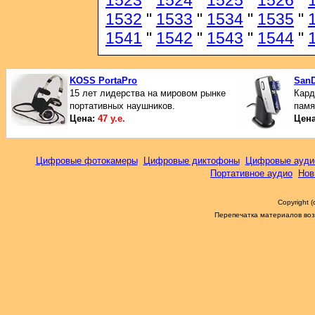
1523
"
1524
"
1525
"
1526
"
1532
"
1533
"
1534
"
1535
"
1541
"
1542
"
1543
"
1544
"
KOSS PortaPro
SanD
15 лет лидерства на мировом рынке
Кард
портативных наушников.
памя
Цена:
47 у.е.
Цен
Цифровые фотокамеры
Цифровые диктофоны
Цифровые ауди
Портативное аудио
Нов
Copyright 
Перепечатка материалов возм