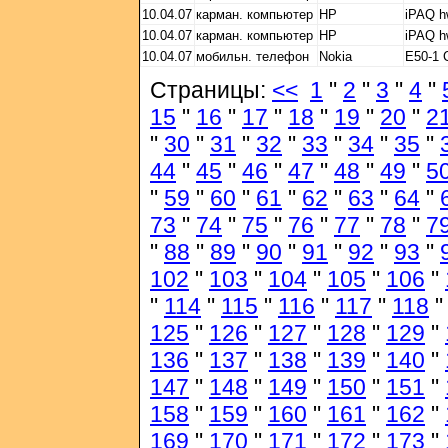
10.04.07
карман. компьютер
HP
iPAQ 
10.04.07
карман. компьютер
HP
iPAQ 
10.04.07
мобильн. телефон
Nokia
E50-1
Страницы:
<<
1
"
2
"
3
"
4
"
15
"
16
"
17
"
18
"
19
"
20
"
2
"
30
"
31
"
32
"
33
"
34
"
35
"
44
"
45
"
46
"
47
"
48
"
49
"
5
"
59
"
60
"
61
"
62
"
63
"
64
"
73
"
74
"
75
"
76
"
77
"
78
"
7
"
88
"
89
"
90
"
91
"
92
"
93
"
102
"
103
"
104
"
105
"
106
"
"
114
"
115
"
116
"
117
"
118
125
"
126
"
127
"
128
"
129
"
136
"
137
"
138
"
139
"
140
"
147
"
148
"
149
"
150
"
151
"
158
"
159
"
160
"
161
"
162
"
169
"
170
"
171
"
172
"
173
"