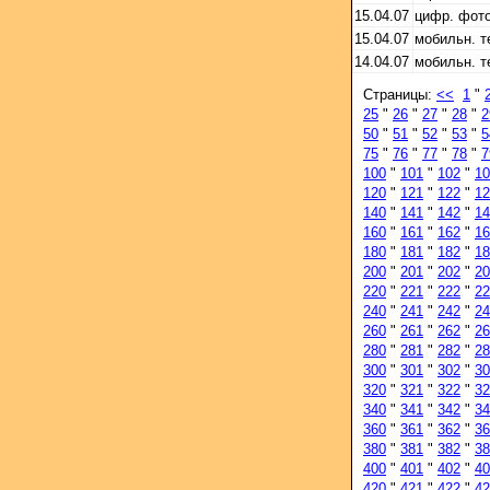
15.04.07
цифр. фот
15.04.07
мобильн. 
14.04.07
мобильн. 
Страницы:
<<
1
"
25
"
26
"
27
"
28
"
2
50
"
51
"
52
"
53
"
5
75
"
76
"
77
"
78
"
7
100
"
101
"
102
"
10
120
"
121
"
122
"
12
140
"
141
"
142
"
14
160
"
161
"
162
"
16
180
"
181
"
182
"
18
200
"
201
"
202
"
20
220
"
221
"
222
"
22
240
"
241
"
242
"
24
260
"
261
"
262
"
26
280
"
281
"
282
"
28
300
"
301
"
302
"
30
320
"
321
"
322
"
32
340
"
341
"
342
"
34
360
"
361
"
362
"
36
380
"
381
"
382
"
38
400
"
401
"
402
"
40
420
"
421
"
422
"
42