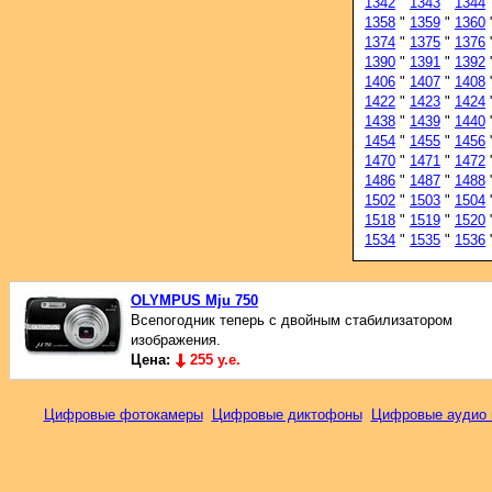
1342
"
1343
"
1344
1358
"
1359
"
1360
1374
"
1375
"
1376
1390
"
1391
"
1392
1406
"
1407
"
1408
1422
"
1423
"
1424
1438
"
1439
"
1440
1454
"
1455
"
1456
1470
"
1471
"
1472
1486
"
1487
"
1488
1502
"
1503
"
1504
1518
"
1519
"
1520
1534
"
1535
"
1536
OLYMPUS Mju 750
Всепогодник теперь с двойным стабилизатором
изображения.
Цена:
255 у.е.
Цифровые фотокамеры
Цифровые диктофоны
Цифровые аудио 