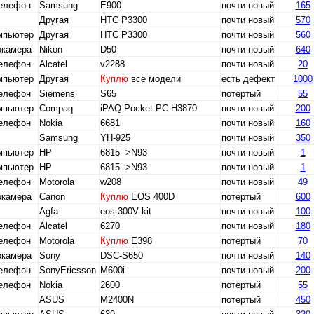
телефон
Samsung
E900
почти новый
165
Другая
НТС Р3300
почти новый
570
мпьютер
Другая
HTC P3300
почти новый
560
окамера
Nikon
D50
почти новый
640
телефон
Alcatel
v2288
почти новый
20
мпьютер
Другая
Куплю
все модели
есть дефект
1000
телефон
Siemens
S65
потертый
55
мпьютер
Compaq
iPAQ Pocket PC H3870
почти новый
200
телефон
Nokia
6681
почти новый
160
Samsung
YH-925
почти новый
350
мпьютер
HP
6815-->N93
почти новый
1
мпьютер
HP
6815-->N93
почти новый
1
телефон
Motorola
w208
почти новый
49
окамера
Canon
Куплю
EOS 400D
потертый
600
Agfa
eos 300V kit
почти новый
100
телефон
Alcatel
6270
почти новый
180
телефон
Motorola
Куплю
E398
потертый
70
окамера
Sony
DSC-S650
почти новый
140
телефон
SonyEricsson
M600i
почти новый
200
телефон
Nokia
2600
потертый
55
ASUS
M2400N
потертый
450