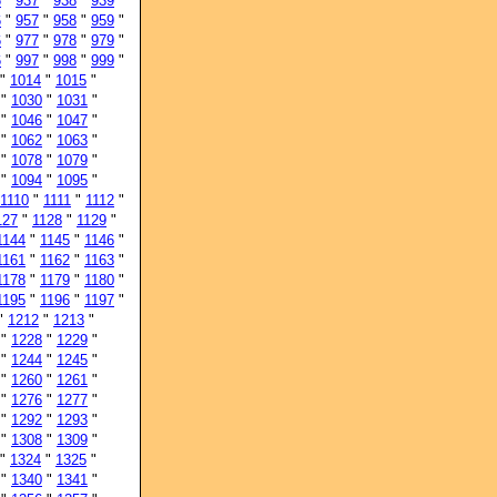
6
"
937
"
938
"
939
"
6
"
957
"
958
"
959
"
6
"
977
"
978
"
979
"
6
"
997
"
998
"
999
"
"
1014
"
1015
"
"
1030
"
1031
"
"
1046
"
1047
"
"
1062
"
1063
"
"
1078
"
1079
"
"
1094
"
1095
"
1110
"
1111
"
1112
"
127
"
1128
"
1129
"
1144
"
1145
"
1146
"
1161
"
1162
"
1163
"
1178
"
1179
"
1180
"
1195
"
1196
"
1197
"
"
1212
"
1213
"
"
1228
"
1229
"
"
1244
"
1245
"
"
1260
"
1261
"
"
1276
"
1277
"
"
1292
"
1293
"
"
1308
"
1309
"
"
1324
"
1325
"
"
1340
"
1341
"