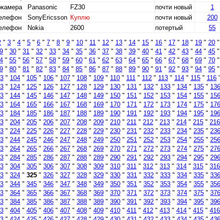
окамера
Panasonic
FZ30
почти новый
1
телефон
SonyEricsson
Куплю
почти новый
200
телефон
Nokia
2600
потертый
55
2
"
3
"
4
"
5
"
6
"
7
"
8
"
9
"
10
"
11
"
12
"
13
"
14
"
15
"
16
"
17
"
18
"
19
"
20
9
"
30
"
31
"
32
"
33
"
34
"
35
"
36
"
37
"
38
"
39
"
40
"
41
"
42
"
43
"
44
"
45
4
"
55
"
56
"
57
"
58
"
59
"
60
"
61
"
62
"
63
"
64
"
65
"
66
"
67
"
68
"
69
"
70
9
"
80
"
81
"
82
"
83
"
84
"
85
"
86
"
87
"
88
"
89
"
90
"
91
"
92
"
93
"
94
"
95
3
"
104
"
105
"
106
"
107
"
108
"
109
"
110
"
111
"
112
"
113
"
114
"
115
"
116
3
"
124
"
125
"
126
"
127
"
128
"
129
"
130
"
131
"
132
"
133
"
134
"
135
"
13
3
"
144
"
145
"
146
"
147
"
148
"
149
"
150
"
151
"
152
"
153
"
154
"
155
"
15
3
"
164
"
165
"
166
"
167
"
168
"
169
"
170
"
171
"
172
"
173
"
174
"
175
"
17
3
"
184
"
185
"
186
"
187
"
188
"
189
"
190
"
191
"
192
"
193
"
194
"
195
"
19
3
"
204
"
205
"
206
"
207
"
208
"
209
"
210
"
211
"
212
"
213
"
214
"
215
"
216
3
"
224
"
225
"
226
"
227
"
228
"
229
"
230
"
231
"
232
"
233
"
234
"
235
"
23
3
"
244
"
245
"
246
"
247
"
248
"
249
"
250
"
251
"
252
"
253
"
254
"
255
"
25
3
"
264
"
265
"
266
"
267
"
268
"
269
"
270
"
271
"
272
"
273
"
274
"
275
"
27
3
"
284
"
285
"
286
"
287
"
288
"
289
"
290
"
291
"
292
"
293
"
294
"
295
"
29
3
"
304
"
305
"
306
"
307
"
308
"
309
"
310
"
311
"
312
"
313
"
314
"
315
"
316
3
"
324
"
325
"
326
"
327
"
328
"
329
"
330
"
331
"
332
"
333
"
334
"
335
"
33
3
"
344
"
345
"
346
"
347
"
348
"
349
"
350
"
351
"
352
"
353
"
354
"
355
"
35
3
"
364
"
365
"
366
"
367
"
368
"
369
"
370
"
371
"
372
"
373
"
374
"
375
"
37
3
"
384
"
385
"
386
"
387
"
388
"
389
"
390
"
391
"
392
"
393
"
394
"
395
"
39
3
"
404
"
405
"
406
"
407
"
408
"
409
"
410
"
411
"
412
"
413
"
414
"
415
"
416
3
"
424
"
425
"
426
"
427
"
428
"
429
"
430
"
431
"
432
"
433
"
434
"
435
"
43