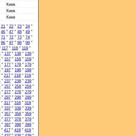
Киев
Киев
Киев
"
21
"
22
"
23
"
24
"
"
46
"
47
"
48
"
49
"
"
71
"
72
"
73
"
74
"
"
96
"
97
"
98
"
99
"
"
117
"
118
"
119
"
6
"
137
"
138
"
139
"
6
"
157
"
158
"
159
"
6
"
177
"
178
"
179
"
6
"
197
"
198
"
199
"
"
217
"
218
"
219
"
6
"
237
"
238
"
239
"
6
"
257
"
258
"
259
"
6
"
277
"
278
"
279
"
6
"
297
"
298
"
299
"
"
317
"
318
"
319
"
6
"
337
"
338
"
339
"
6
"
357
"
358
"
359
"
6
"
377
"
378
"
379
"
6
"
397
"
398
"
399
"
"
417
"
418
"
419
"
6
"
437
"
438
"
439
"