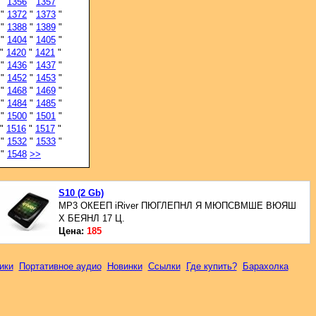
"
1356
"
1357
"
"
1372
"
1373
"
"
1388
"
1389
"
"
1404
"
1405
"
"
1420
"
1421
"
"
1436
"
1437
"
"
1452
"
1453
"
"
1468
"
1469
"
"
1484
"
1485
"
"
1500
"
1501
"
"
1516
"
1517
"
"
1532
"
1533
"
"
1548
>>
S10 (2 Gb)
MP3 ОКЕЕП iRiver ПЮГЛЕПНЛ Я МЮПСВМШЕ ВЮЯШ
Х БЕЯНЛ 17 Ц.
Цена:
185
ики
Портативное аудио
Новинки
Ссылки
Где купить?
Барахолка