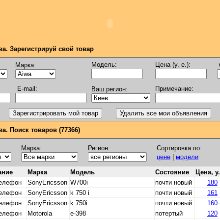
ва. Зарегистрируй свой товар
Модель:
Цена (у. е.):
Марка:
E-mail:
Примечание:
Ваш регион:
а. Поиск товаров (77366)
Марка:
Регион:
Сортировка по:
цене
|
модели
ание
Марка
Модель
Состояние
Цена, у.
телефон
SonyEricsson
W700i
почти новый
180
телефон
SonyEricsson
k 750 i
почти новый
161
телефон
SonyEricsson
k 750i
почти новый
160
телефон
Motorola
e-398
потертый
120