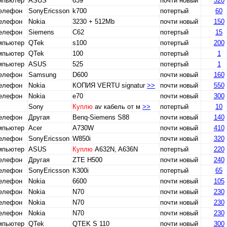
мпьютер
ASUS
639
почти новый
320
телефон
SonyEricsson
k700
потертый
60
телефон
Nokia
3230 + 512Mb
почти новый
150
телефон
Siemens
С62
потертый
15
мпьютер
QTek
s100
потертый
200
мпьютер
QTek
100
потертый
1
мпьютер
ASUS
525
потертый
1
телефон
Samsung
D600
почти новый
160
телефон
Nokia
КОПИЯ VERTU signatur
>>
почти новый
550
телефон
Nokia
e70
почти новый
300
Sony
Куплю
av кабель от м
>>
потертый
10
телефон
Другая
Benq-Siemens S88
почти новый
140
мпьютер
Acer
A730W
почти новый
410
телефон
SonyEricsson
W850i
почти новый
320
мпьютер
ASUS
Куплю
A632N, A636N
потертый
220
телефон
Другая
ZTE H500
почти новый
240
телефон
SonyEricsson
К300i
потертый
65
телефон
Nokia
6600
почти новый
105
телефон
Nokia
N70
почти новый
230
телефон
Nokia
N70
почти новый
230
телефон
Nokia
N70
почти новый
230
мпьютер
QTek
QTEK S 110
почти новый
300