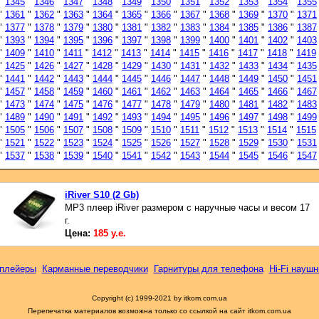
"
1345
"
1346
"
1347
"
1348
"
1349
"
1350
"
1351
"
1352
"
1353
"
1354
"
1355
"
1361
"
1362
"
1363
"
1364
"
1365
"
1366
"
1367
"
1368
"
1369
"
1370
"
1371
"
1377
"
1378
"
1379
"
1380
"
1381
"
1382
"
1383
"
1384
"
1385
"
1386
"
1387
"
1393
"
1394
"
1395
"
1396
"
1397
"
1398
"
1399
"
1400
"
1401
"
1402
"
1403
"
1409
"
1410
"
1411
"
1412
"
1413
"
1414
"
1415
"
1416
"
1417
"
1418
"
1419
"
1425
"
1426
"
1427
"
1428
"
1429
"
1430
"
1431
"
1432
"
1433
"
1434
"
1435
"
1441
"
1442
"
1443
"
1444
"
1445
"
1446
"
1447
"
1448
"
1449
"
1450
"
1451
"
1457
"
1458
"
1459
"
1460
"
1461
"
1462
"
1463
"
1464
"
1465
"
1466
"
1467
"
1473
"
1474
"
1475
"
1476
"
1477
"
1478
"
1479
"
1480
"
1481
"
1482
"
1483
"
1489
"
1490
"
1491
"
1492
"
1493
"
1494
"
1495
"
1496
"
1497
"
1498
"
1499
"
1505
"
1506
"
1507
"
1508
"
1509
"
1510
"
1511
"
1512
"
1513
"
1514
"
1515
"
1521
"
1522
"
1523
"
1524
"
1525
"
1526
"
1527
"
1528
"
1529
"
1530
"
1531
"
1537
"
1538
"
1539
"
1540
"
1541
"
1542
"
1543
"
1544
"
1545
"
1546
"
1547
iRiver S10 (2 Gb)
MP3 плеер iRiver размером с наручные часы и весом 17
г.
Цена:
185 у.е.
плейеры
Карманные переводчики
Гарнитуры для телефона
Hi-Fi наушн
Copyright (c) 1999-2021 by itkom.com.ua
Перепечатка материалов возможна только со ссылкой на сайт itkom.com.ua