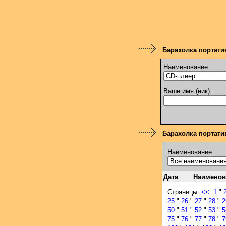
Барахолка портати
Наименование:
Ваше имя (ник):
Барахолка портатив
Наименование:
Дата
Наименов
Страницы:
<<
1
"
25
"
26
"
27
"
28
"
2
50
"
51
"
52
"
53
"
5
75
"
76
"
77
"
78
"
7