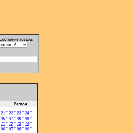
Состояние товара:
Регион
"
21
"
22
"
23
"
24
"
"
46
"
47
"
48
"
49
"
"
71
"
72
"
73
"
74
"
"
96
"
97
"
98
"
99
"