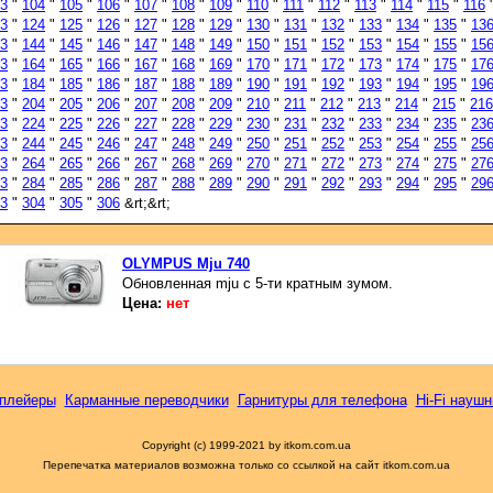
3
"
104
"
105
"
106
"
107
"
108
"
109
"
110
"
111
"
112
"
113
"
114
"
115
"
116
3
"
124
"
125
"
126
"
127
"
128
"
129
"
130
"
131
"
132
"
133
"
134
"
135
"
13
3
"
144
"
145
"
146
"
147
"
148
"
149
"
150
"
151
"
152
"
153
"
154
"
155
"
15
3
"
164
"
165
"
166
"
167
"
168
"
169
"
170
"
171
"
172
"
173
"
174
"
175
"
17
3
"
184
"
185
"
186
"
187
"
188
"
189
"
190
"
191
"
192
"
193
"
194
"
195
"
19
3
"
204
"
205
"
206
"
207
"
208
"
209
"
210
"
211
"
212
"
213
"
214
"
215
"
216
3
"
224
"
225
"
226
"
227
"
228
"
229
"
230
"
231
"
232
"
233
"
234
"
235
"
23
3
"
244
"
245
"
246
"
247
"
248
"
249
"
250
"
251
"
252
"
253
"
254
"
255
"
25
3
"
264
"
265
"
266
"
267
"
268
"
269
"
270
"
271
"
272
"
273
"
274
"
275
"
27
3
"
284
"
285
"
286
"
287
"
288
"
289
"
290
"
291
"
292
"
293
"
294
"
295
"
29
3
"
304
"
305
"
306
&rt;&rt;
OLYMPUS Mju 740
Обновленная mju с 5-ти кратным зумом.
Цена:
нет
плейеры
Карманные переводчики
Гарнитуры для телефона
Hi-Fi наушн
Copyright (c) 1999-2021 by itkom.com.ua
Перепечатка материалов возможна только со ссылкой на сайт itkom.com.ua