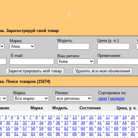
ва. Зарегистрируй свой товар
Модель:
Цена (у. е.):
Марка:
E-mail:
Примечание:
Ваш регион:
а. Поиск товаров (15274)
Марка:
Регион:
Сортировка по:
цене
|
модели
ание
Марка
Модель
Состояние
Цена, у. е.
2
"
3
"
4
"
5
"
6
"
7
"
8
"
9
"
10
"
11
"
12
"
13
"
14
"
15
"
16
"
17
"
18
"
19
"
20
9
"
30
"
31
"
32
"
33
"
34
"
35
"
36
"
37
"
38
"
39
"
40
"
41
"
42
"
43
"
44
"
45
4
"
55
"
56
"
57
"
58
"
59
"
60
"
61
"
62
"
63
"
64
"
65
"
66
"
67
"
68
"
69
"
70
9
"
80
"
81
"
82
"
83
"
84
"
85
"
86
"
87
"
88
"
89
"
90
"
91
"
92
"
93
"
94
"
95