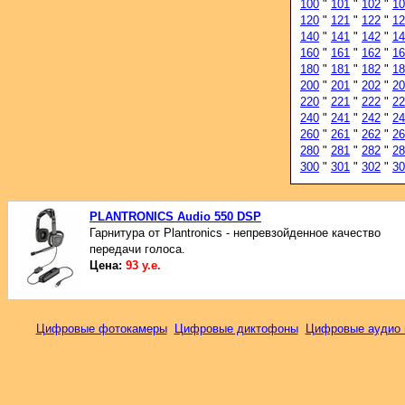
100
"
101
"
102
"
10
120
"
121
"
122
"
12
140
"
141
"
142
"
14
160
"
161
"
162
"
16
180
"
181
"
182
"
18
200
"
201
"
202
"
20
220
"
221
"
222
"
22
240
"
241
"
242
"
24
260
"
261
"
262
"
26
280
"
281
"
282
"
28
300
"
301
"
302
"
30
PLANTRONICS Audio 550 DSP
Гарнитура от Plantronics - непревзойденное качество
передачи голоса.
Цена:
93 у.е.
Цифровые фотокамеры
Цифровые диктофоны
Цифровые аудио 