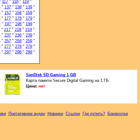
"
117
"
118
"
119
"
6
"
137
"
138
"
139
"
6
"
157
"
158
"
159
"
6
"
177
"
178
"
179
"
6
"
197
"
198
"
199
"
"
217
"
218
"
219
"
6
"
237
"
238
"
239
"
6
"
257
"
258
"
259
"
6
"
277
"
278
"
279
"
6
"
297
"
298
"
299
"
SanDisk SD Gaming 1 GB
Карта памяти Secure Digital Gaming на 1 ГБ.
Цена:
нет
ики
Портативное аудио
Новинки
Ссылки
Где купить?
Барахолка