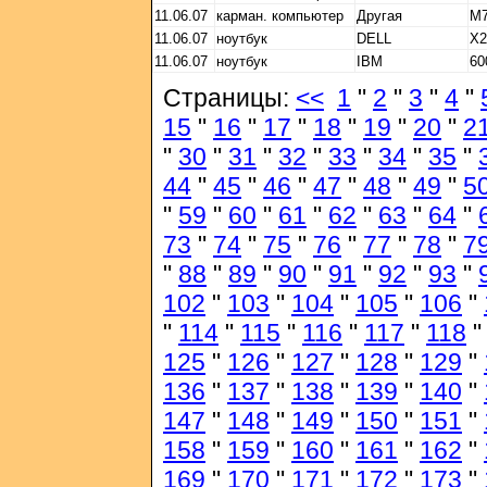
11.06.07
карман. компьютер
Другая
M7
11.06.07
ноутбук
DELL
X2
11.06.07
ноутбук
IBM
60
Страницы:
<<
1
"
2
"
3
"
4
"
15
"
16
"
17
"
18
"
19
"
20
"
2
"
30
"
31
"
32
"
33
"
34
"
35
"
44
"
45
"
46
"
47
"
48
"
49
"
5
"
59
"
60
"
61
"
62
"
63
"
64
"
73
"
74
"
75
"
76
"
77
"
78
"
7
"
88
"
89
"
90
"
91
"
92
"
93
"
102
"
103
"
104
"
105
"
106
"
"
114
"
115
"
116
"
117
"
118
125
"
126
"
127
"
128
"
129
"
136
"
137
"
138
"
139
"
140
"
147
"
148
"
149
"
150
"
151
"
158
"
159
"
160
"
161
"
162
"
169
"
170
"
171
"
172
"
173
"