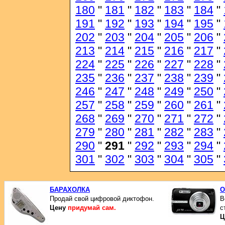
180
"
181
"
182
"
183
"
184
"
191
"
192
"
193
"
194
"
195
"
202
"
203
"
204
"
205
"
206
"
213
"
214
"
215
"
216
"
217
"
224
"
225
"
226
"
227
"
228
"
235
"
236
"
237
"
238
"
239
"
246
"
247
"
248
"
249
"
250
"
257
"
258
"
259
"
260
"
261
"
268
"
269
"
270
"
271
"
272
"
279
"
280
"
281
"
282
"
283
"
290
"
291
"
292
"
293
"
294
"
301
"
302
"
303
"
304
"
305
"
БАРАХОЛКА
O
Продай свой цифровой диктофон.
В
Цену
придумай сам.
с
Ц