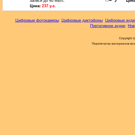
записи до 40 МБ/с.
Цен
Цена:
237 у.е.
Цифровые фотокамеры
Цифровые диктофоны
Цифровые ауди
Портативное аудио
Нов
Copyright 
Перепечатка материалов возм