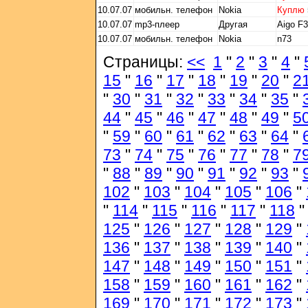
10.07.07
мобильн. телефон
Nokia
Куплю
10.07.07
mp3-плеер
Другая
Aigo F
10.07.07
мобильн. телефон
Nokia
n73
Страницы:
<<
1
"
2
"
3
"
4
"
15
"
16
"
17
"
18
"
19
"
20
"
2
"
30
"
31
"
32
"
33
"
34
"
35
"
44
"
45
"
46
"
47
"
48
"
49
"
5
"
59
"
60
"
61
"
62
"
63
"
64
"
73
"
74
"
75
"
76
"
77
"
78
"
7
"
88
"
89
"
90
"
91
"
92
"
93
"
102
"
103
"
104
"
105
"
106
"
"
114
"
115
"
116
"
117
"
118
125
"
126
"
127
"
128
"
129
"
136
"
137
"
138
"
139
"
140
"
147
"
148
"
149
"
150
"
151
"
158
"
159
"
160
"
161
"
162
"
169
"
170
"
171
"
172
"
173
"