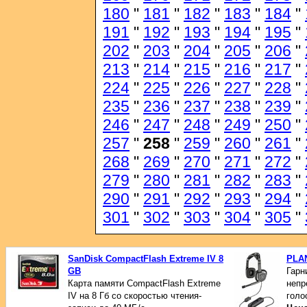
180
"
181
"
182
"
183
"
184
"
191
"
192
"
193
"
194
"
195
"
202
"
203
"
204
"
205
"
206
"
213
"
214
"
215
"
216
"
217
"
224
"
225
"
226
"
227
"
228
"
235
"
236
"
237
"
238
"
239
"
246
"
247
"
248
"
249
"
250
"
257
"
258
"
259
"
260
"
261
"
268
"
269
"
270
"
271
"
272
"
279
"
280
"
281
"
282
"
283
"
290
"
291
"
292
"
293
"
294
"
301
"
302
"
303
"
304
"
305
"
SanDisk CompactFlash Extreme IV 8
PLA
GB
Гарни
Карта памяти CompactFlash Extreme
непр
IV на 8 Гб со скоростью чтения-
голо