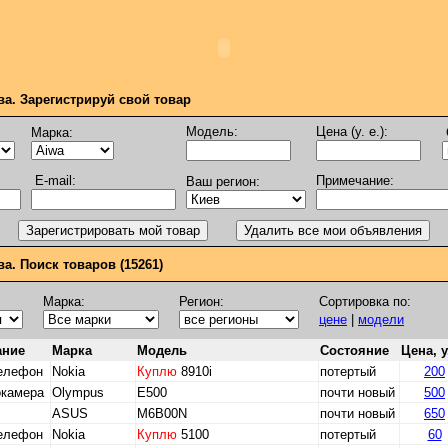
ва. Зарегистрируй свой товар
Модель:
Цена (у. е.):
Марка:
E-mail:
Примечание:
Ваш регион:
а. Поиск товаров (15261)
Марка:
Регион:
Сортировка по:
цене
|
модели
ание
Марка
Модель
Состояние
Цена, у
телефон
Nokia
Куплю
8910і
потертый
200
окамера
Olympus
Е500
почти новый
500
ASUS
M6B00N
почти новый
650
телефон
Nokia
Куплю
5100
потертый
60