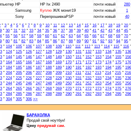
мпьютер
HP
HP hx 2490
почти новый
280
Samsung
Куплю
Ж/К монит19
почти новый
1
Sony
ПерепрошивкаPSP
почти новый
40
2
"
3
"
4
"
5
"
6
"
7
"
8
"
9
"
10
"
11
"
12
"
13
"
14
"
15
"
16
"
17
"
18
"
19
"
20
9
"
30
"
31
"
32
"
33
"
34
"
35
"
36
"
37
"
38
"
39
"
40
"
41
"
42
"
43
"
44
"
45
4
"
55
"
56
"
57
"
58
"
59
"
60
"
61
"
62
"
63
"
64
"
65
"
66
"
67
"
68
"
69
"
70
9
"
80
"
81
"
82
"
83
"
84
"
85
"
86
"
87
"
88
"
89
"
90
"
91
"
92
"
93
"
94
"
95
3
"
104
"
105
"
106
"
107
"
108
"
109
"
110
"
111
"
112
"
113
"
114
"
115
"
116
3
"
124
"
125
"
126
"
127
"
128
"
129
"
130
"
131
"
132
"
133
"
134
"
135
"
13
3
"
144
"
145
"
146
"
147
"
148
"
149
"
150
"
151
"
152
"
153
"
154
"
155
"
15
3
"
164
"
165
"
166
"
167
"
168
"
169
"
170
"
171
"
172
"
173
"
174
"
175
"
17
3
"
184
"
185
"
186
"
187
"
188
"
189
"
190
"
191
"
192
"
193
"
194
"
195
"
19
3
"
204
"
205
"
206
"
207
"
208
"
209
"
210
"
211
"
212
"
213
"
214
"
215
"
216
3
"
224
"
225
"
226
"
227
"
228
"
229
"
230
"
231
"
232
"
233
"
234
"
235
"
23
3
"
244
"
245
"
246
"
247
"
248
"
249
"
250
"
251
"
252
"
253
"
254
"
255
"
25
3
"
264
"
265
"
266
"
267
"
268
"
269
"
270
"
271
"
272
"
273
"
274
"
275
"
27
3
"
284
"
285
"
286
"
287
"
288
"
289
"
290
"
291
"
292
"
293
"
294
"
295
"
29
3
"
304
"
305
"
306
>>
БАРАХОЛКА
Продай свой ноутбук!
Цену
придумай сам.