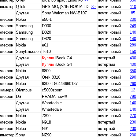
мпьютер
QTek
Mda Compact 2(как но
>>
почти новый
330
мпьютер
QTek
GPS МОДУЛЬ NOKIA LD-
>>
почти новый
110
Другая
Sony Walcman NW-E107
почти новый
85
телефон
Nokia
e50-1
почти новый
200
телефон
Samsung
D900
почти новый
249
телефон
Samsung
D820
почти новый
140
телефон
Samsung
D820
почти новый
140
телефон
Nokia
e61
почти новый
289
телефон
SonyEricsson
T610
почти новый
150
Другая
Куплю
iBook G4
потертый
400
Другая
Куплю
iBook G4
потертый
400
телефон
Nokia
8800
почти новый
350
телефон
Другая
Qtek 8310
почти новый
290
телефон
Nokia
6300 t.80444660137
почти новый
260
окамера
Olympus
c5000zoom
почти новый
12
телефон
LG
PRADA new!!!
почти новый
790
Другая
Wharfedale
почти новый
140
Другая
Wharfedale
почти новый
140
телефон
Nokia
7390
почти новый
270
телефон
Nokia
N91!!!
потертый
230
телефон
Nokia
N91
потертый
230
мпьютер
Sony
NZ90
почти новый
200