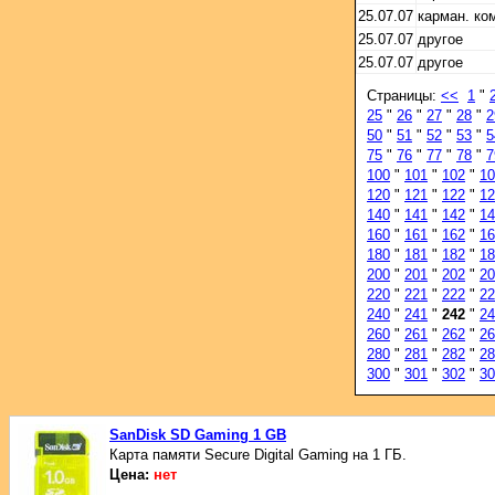
25.07.07
карман. ко
25.07.07
другое
25.07.07
другое
Страницы:
<<
1
"
25
"
26
"
27
"
28
"
2
50
"
51
"
52
"
53
"
5
75
"
76
"
77
"
78
"
7
100
"
101
"
102
"
10
120
"
121
"
122
"
12
140
"
141
"
142
"
14
160
"
161
"
162
"
16
180
"
181
"
182
"
18
200
"
201
"
202
"
20
220
"
221
"
222
"
22
240
"
241
"
242
"
24
260
"
261
"
262
"
26
280
"
281
"
282
"
28
300
"
301
"
302
"
30
SanDisk SD Gaming 1 GB
Карта памяти Secure Digital Gaming на 1 ГБ.
Цена:
нет