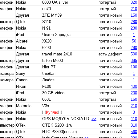
телефон
Nokia
8800 UA silver
потертый
320
телефон
Nokia
nn70
потертый
210
Другая
ZTE MY39
почти новый
150
мпьютер
QTek
S110
почти новый
280
телефон
Nokia
N 91
почти новый
230
iPod
Чехол Зарядка
почти новый
1
телефон
Alcatel
X620
почти новый
50
телефон
Nokia
6290
почти новый
280
Другая
travel mate 2410
есть дефект
500
мпьютер
Другая
E-ten M600
почти новый
385
телефон
Другая
Hier P7
почти новый
190
окамера
Sony
!любая
почти новый
1
окамера
Canon
Любая
почти новый
1
Nikon
F100
почти новый
400
iPod
30 GB video
потертый
200
телефон
Nokia
6681
потертый
160
телефон
Motorola
V3x
почти новый
210
телефон
Nokia
!!!
Куплю
!!!
почти новый
3
телефон
Nokia
GPS МОДУЛЬ NOKIA LD-
>>
почти новый
110
мпьютер
QTek
QTEK S200+1гб
почти новый
310
мпьютер
QTek
HTC P3300(новые)
почти новый
560