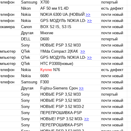
телефон
Samsung
X700
потертый
Nikon
AF 50 мм f/1.4D
есть дефект
телефон
Nokia
NOKIA 6300 UA.(НОВЫЙ
>>
почти новый
телефон
Nokia
GPS МОДУЛЬ NOKIA LD-
>>
почти новый
токамера
Canon
BOX S2 IS, S3 IS
почти новый
Другая
Многие
почти новый
DELL
D600
потертый
Sony
НОВЫE PSP 3.52 M33
почти новый
омпьютер
QTek
!!Mda Compact 2(КАК
>>
почти новый
омпьютер
QTek
GPS МОДУЛЬ NOKIA LD-
>>
почти новый
омпьютер
QTek
HTC P3300(новые)
почти новый
телефон
Nokia
Куплю
N76
есть дефект
телефон
Nokia
6680
почти новый
телефон
Samsung
F300
почти новый
Другая
Fujitsu-Siemens Сроч
>>
почти новый
Sony
НОВЫE PSP 3,52 M33
потертый
Sony
НОВЫE PSP 3,52 M33
почти новый
Sony
HОBЫE PSP 3.52 M33-2
почти новый
Sony
ПЕРЕПРОШИВКА-PSP
почти новый
Sony
НОВЫЕ! PSP 3.52 M33-
>>
почти новый
Sony
ПЕРЕПРОШИВКА-PSP!
почти новый