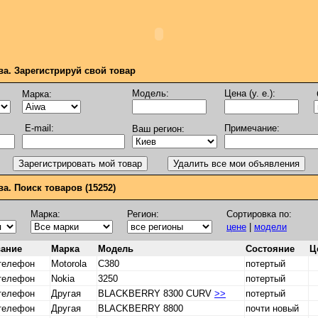
ва. Зарегистрируй свой товар
Модель:
Цена (у. е.):
Марка:
E-mail:
Примечание:
Ваш регион:
а. Поиск товаров (15252)
Марка:
Регион:
Сортировка по:
цене
|
модели
ание
Марка
Модель
Состояние
Це
телефон
Motorola
C380
потертый
телефон
Nokia
3250
потертый
телефон
Другая
BLACKBERRY 8300 CURV
>>
потертый
телефон
Другая
BLACKBERRY 8800
почти новый