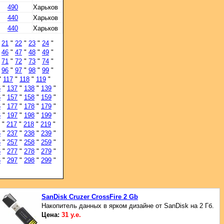
490
Харьков
440
Харьков
440
Харьков
"
21
"
22
"
23
"
24
"
"
46
"
47
"
48
"
49
"
"
71
"
72
"
73
"
74
"
"
96
"
97
"
98
"
99
"
"
117
"
118
"
119
"
6
"
137
"
138
"
139
"
6
"
157
"
158
"
159
"
6
"
177
"
178
"
179
"
6
"
197
"
198
"
199
"
"
217
"
218
"
219
"
6
"
237
"
238
"
239
"
6
"
257
"
258
"
259
"
6
"
277
"
278
"
279
"
6
"
297
"
298
"
299
"
SanDisk Cruzer CrossFire 2 Gb
Накопитель данных в ярком дизайне от SanDisk на 2 Гб.
Цена:
31 у.е.