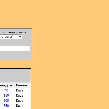
Состояние товара:
на, у. е.
Регион
40
Киев
150
Киев
700
Киев
650
Киев