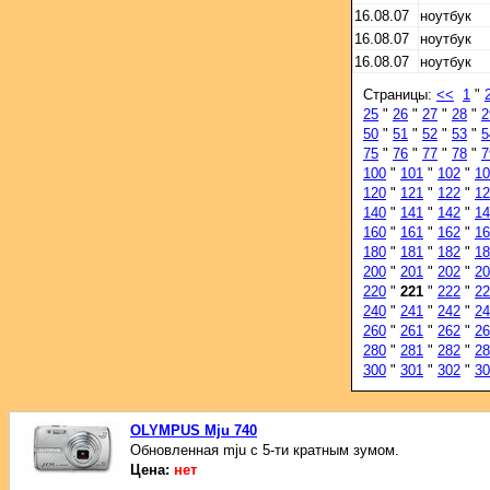
16.08.07
ноутбук
16.08.07
ноутбук
16.08.07
ноутбук
Страницы:
<<
1
"
25
"
26
"
27
"
28
"
2
50
"
51
"
52
"
53
"
5
75
"
76
"
77
"
78
"
7
100
"
101
"
102
"
10
120
"
121
"
122
"
12
140
"
141
"
142
"
14
160
"
161
"
162
"
16
180
"
181
"
182
"
18
200
"
201
"
202
"
20
220
"
221
"
222
"
22
240
"
241
"
242
"
24
260
"
261
"
262
"
26
280
"
281
"
282
"
28
300
"
301
"
302
"
30
OLYMPUS Mju 740
Обновленная mju с 5-ти кратным зумом.
Цена:
нет