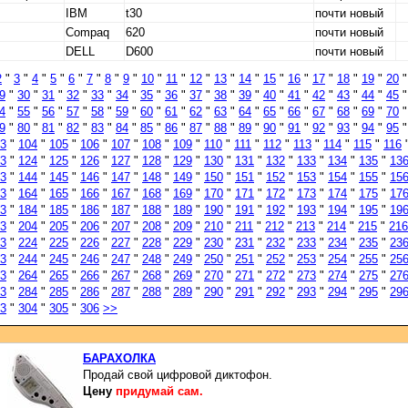
IBM
t30
почти новый
Compaq
620
почти новый
DELL
D600
почти новый
2
"
3
"
4
"
5
"
6
"
7
"
8
"
9
"
10
"
11
"
12
"
13
"
14
"
15
"
16
"
17
"
18
"
19
"
20
9
"
30
"
31
"
32
"
33
"
34
"
35
"
36
"
37
"
38
"
39
"
40
"
41
"
42
"
43
"
44
"
45
4
"
55
"
56
"
57
"
58
"
59
"
60
"
61
"
62
"
63
"
64
"
65
"
66
"
67
"
68
"
69
"
70
9
"
80
"
81
"
82
"
83
"
84
"
85
"
86
"
87
"
88
"
89
"
90
"
91
"
92
"
93
"
94
"
95
3
"
104
"
105
"
106
"
107
"
108
"
109
"
110
"
111
"
112
"
113
"
114
"
115
"
116
3
"
124
"
125
"
126
"
127
"
128
"
129
"
130
"
131
"
132
"
133
"
134
"
135
"
13
3
"
144
"
145
"
146
"
147
"
148
"
149
"
150
"
151
"
152
"
153
"
154
"
155
"
15
3
"
164
"
165
"
166
"
167
"
168
"
169
"
170
"
171
"
172
"
173
"
174
"
175
"
17
3
"
184
"
185
"
186
"
187
"
188
"
189
"
190
"
191
"
192
"
193
"
194
"
195
"
19
3
"
204
"
205
"
206
"
207
"
208
"
209
"
210
"
211
"
212
"
213
"
214
"
215
"
216
3
"
224
"
225
"
226
"
227
"
228
"
229
"
230
"
231
"
232
"
233
"
234
"
235
"
23
3
"
244
"
245
"
246
"
247
"
248
"
249
"
250
"
251
"
252
"
253
"
254
"
255
"
25
3
"
264
"
265
"
266
"
267
"
268
"
269
"
270
"
271
"
272
"
273
"
274
"
275
"
27
3
"
284
"
285
"
286
"
287
"
288
"
289
"
290
"
291
"
292
"
293
"
294
"
295
"
29
3
"
304
"
305
"
306
>>
БАРАХОЛКА
Продай свой цифровой диктофон.
Цену
придумай сам.