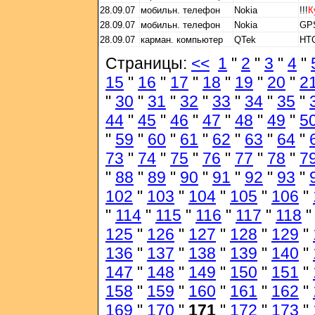
28.09.07
мобильн. телефон
Nokia
!!!
К
28.09.07
мобильн. телефон
Nokia
GP
28.09.07
карман. компьютер
QTek
HTC
Страницы:
<<
1
"
2
"
3
"
4
"
15
"
16
"
17
"
18
"
19
"
20
"
2
"
30
"
31
"
32
"
33
"
34
"
35
"
44
"
45
"
46
"
47
"
48
"
49
"
5
"
59
"
60
"
61
"
62
"
63
"
64
"
73
"
74
"
75
"
76
"
77
"
78
"
7
"
88
"
89
"
90
"
91
"
92
"
93
"
102
"
103
"
104
"
105
"
106
"
"
114
"
115
"
116
"
117
"
118
125
"
126
"
127
"
128
"
129
"
136
"
137
"
138
"
139
"
140
"
147
"
148
"
149
"
150
"
151
"
158
"
159
"
160
"
161
"
162
"
169
"
170
"
171
"
172
"
173
"