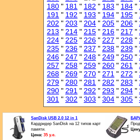
180
"
181
"
182
"
183
"
184
"
191
"
192
"
193
"
194
"
195
"
202
"
203
"
204
"
205
"
206
"
213
"
214
"
215
"
216
"
217
"
224
"
225
"
226
"
227
"
228
"
235
"
236
"
237
"
238
"
239
"
246
"
247
"
248
"
249
"
250
"
257
"
258
"
259
"
260
"
261
"
268
"
269
"
270
"
271
"
272
"
279
"
280
"
281
"
282
"
283
"
290
"
291
"
292
"
293
"
294
"
301
"
302
"
303
"
304
"
305
"
SanDisk USB 2.0 12 in 1
БАР
Кардридер SanDisk на 12 типов карт
Прод
памяти.
Цен
Цена:
35 у.е.