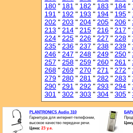
180
"
181
"
182
"
183
"
184
"
191
"
192
"
193
"
194
"
195
"
202
"
203
"
204
"
205
"
206
"
213
"
214
"
215
"
216
"
217
"
224
"
225
"
226
"
227
"
228
"
235
"
236
"
237
"
238
"
239
"
246
"
247
"
248
"
249
"
250
"
257
"
258
"
259
"
260
"
261
"
268
"
269
"
270
"
271
"
272
"
279
"
280
"
281
"
282
"
283
"
290
"
291
"
292
"
293
"
294
"
301
"
302
"
303
"
304
"
305
"
PLANTRONICS Audio 310
БАР
Гарнитура для интернет-телефонии,
Прод
высокое качество передачи речи.
Цен
Цена:
23 у.е.