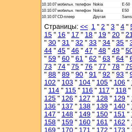
10.10.07
мобильн. телефон
Nokia
E-50
10.10.07
мобильн. телефон
Nokia
E50
10.10.07
CD-плеер
Другая
Sams
Страницы:
<<
1
"
2
"
3
"
4
"
15
"
16
"
17
"
18
"
19
"
20
"
2
"
30
"
31
"
32
"
33
"
34
"
35
"
44
"
45
"
46
"
47
"
48
"
49
"
5
"
59
"
60
"
61
"
62
"
63
"
64
"
73
"
74
"
75
"
76
"
77
"
78
"
7
"
88
"
89
"
90
"
91
"
92
"
93
"
102
"
103
"
104
"
105
"
106
"
"
114
"
115
"
116
"
117
"
118
125
"
126
"
127
"
128
"
129
"
136
"
137
"
138
"
139
"
140
"
147
"
148
"
149
"
150
"
151
"
158
"
159
"
160
"
161
"
162
"
169
"
170
"
171
"
172
"
173
"