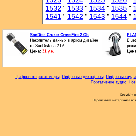
1523
"
1524
"
1525
"
1526
"
1532
"
1533
"
1534
"
1535
"
1541
"
1542
"
1543
"
1544
"
SanDisk Cruzer CrossFire 2 Gb
PLAN
Накопитель данных в ярком дизайне
Blue
от SanDisk на 2 Гб.
режи
Цена:
31 у.е.
Цен
Цифровые фотокамеры
Цифровые диктофоны
Цифровые ауди
Портативное аудио
Нов
Copyright 
Перепечатка материалов возм