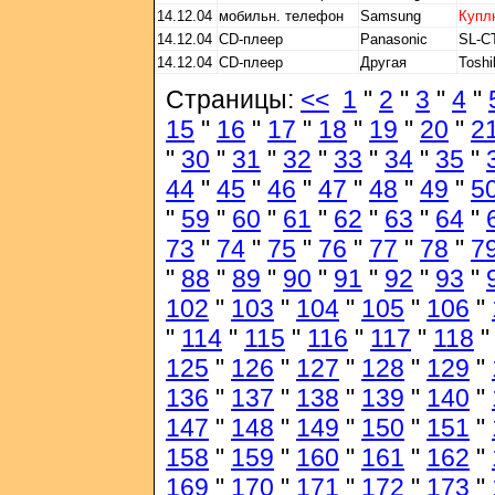
14.12.04
мобильн. телефон
Samsung
Купл
14.12.04
CD-плеер
Panasonic
SL-C
14.12.04
CD-плеер
Другая
Tosh
Страницы:
<<
1
"
2
"
3
"
4
"
15
"
16
"
17
"
18
"
19
"
20
"
2
"
30
"
31
"
32
"
33
"
34
"
35
"
44
"
45
"
46
"
47
"
48
"
49
"
5
"
59
"
60
"
61
"
62
"
63
"
64
"
73
"
74
"
75
"
76
"
77
"
78
"
7
"
88
"
89
"
90
"
91
"
92
"
93
"
102
"
103
"
104
"
105
"
106
"
"
114
"
115
"
116
"
117
"
118
125
"
126
"
127
"
128
"
129
"
136
"
137
"
138
"
139
"
140
"
147
"
148
"
149
"
150
"
151
"
158
"
159
"
160
"
161
"
162
"
169
"
170
"
171
"
172
"
173
"