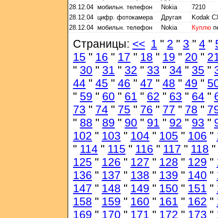
28.12.04
мобильн. телефон
Nokia
7210
28.12.04
цифр. фотокамера
Другая
Kodak C
28.12.04
мобильн. телефон
Nokia
Куплю
п
Страницы:
<<
1
"
2
"
3
"
4
"
15
"
16
"
17
"
18
"
19
"
20
"
2
"
30
"
31
"
32
"
33
"
34
"
35
"
44
"
45
"
46
"
47
"
48
"
49
"
5
"
59
"
60
"
61
"
62
"
63
"
64
"
73
"
74
"
75
"
76
"
77
"
78
"
7
"
88
"
89
"
90
"
91
"
92
"
93
"
102
"
103
"
104
"
105
"
106
"
"
114
"
115
"
116
"
117
"
118
125
"
126
"
127
"
128
"
129
"
136
"
137
"
138
"
139
"
140
"
147
"
148
"
149
"
150
"
151
"
158
"
159
"
160
"
161
"
162
"
169
"
170
"
171
"
172
"
173
"