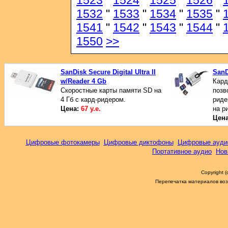
1523
"
1524
"
1525
"
1526
"
1532
"
1533
"
1534
"
1535
"
1541
"
1542
"
1543
"
1544
"
1550
>>
SanDisk Secure Digital Ultra II
SanD
w/Reader 4 Gb
Кард
Скоростные карты памяти SD на
позв
4 Гб с кард-ридером.
риде
Цена:
67 у.е.
на р
Цен
Цифровые фотокамеры
Цифровые диктофоны
Цифровые ауди
Портативное аудио
Нов
Copyright 
Перепечатка материалов возм