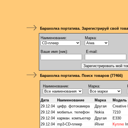
Барахолка портатива. Зарегистрируй свой тов
Наименование:
Марка:
Ваше имя (ник):
E-mail:
Барахолка портатива. Поиск товаров (77466)
Наименование:
Марка:
Дата
Наименование
Марка
Модель
29.12.04
цифр. фотокамера
Другая
Creative
29.12.04
мобильн. телефон
Nokia
7210
29.12.04
карман. компьютер
Другая
E330
29.12.04
mp3-CD-плеер
iRiver
Куплю
I