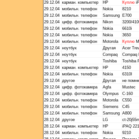
29.12.04
карман. компьютер
HP
Куплю
iP
29.12.04
мобильн. телефон
Nokia
8210
29.12.04
мобильн. телефон
Samsung
E700
29.12.04
цифр. фотокамера
Nikon
3200/41
29.12.04
мобильн. телефон
Nokia
6610i
29.12.04
мобильн. телефон
Nokia
3650
29.12.04
мобильн. телефон
Motorola
Куплю
M
29.12.04
ноутбук
Другая
Acer Tre
29.12.04
ноутбук
Compaq
Compaq 
29.12.04
ноутбук
Toshiba
Toshiba 
29.12.04
карман. компьютер
HP
4150
29.12.04
мобильн. телефон
Nokia
6310I
29.12.04
другое
Другая
не помн
29.12.04
цифр. фотокамера
Agfa
Mustec
29.12.04
цифр. фотокамера
Olympus
C-160
29.12.04
мобильн. телефон
Motorola
C550
29.12.04
мобильн. телефон
Siemens
C45
29.12.04
мобильн. телефон
Samsung
A800
28.12.04
другое
LG
ct-20j55
28.12.04
карман. компьютер
HP
iPAQ 22
28.12.04
мобильн. телефон
Nokia
9210