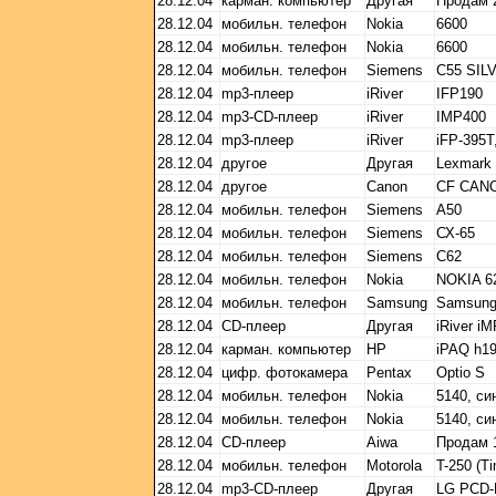
28.12.04
карман. компьютер
Другая
Продам 
28.12.04
мобильн. телефон
Nokia
6600
28.12.04
мобильн. телефон
Nokia
6600
28.12.04
мобильн. телефон
Siemens
C55 SIL
28.12.04
mp3-плеер
iRiver
IFP190
28.12.04
mp3-CD-плеер
iRiver
IMP400
28.12.04
mp3-плеер
iRiver
iFP-395T
28.12.04
другое
Другая
Lexmark
28.12.04
другое
Canon
CF CAN
28.12.04
мобильн. телефон
Siemens
A50
28.12.04
мобильн. телефон
Siemens
СХ-65
28.12.04
мобильн. телефон
Siemens
С62
28.12.04
мобильн. телефон
Nokia
NOKIA 
28.12.04
мобильн. телефон
Samsung
Samsung
28.12.04
CD-плеер
Другая
iRiver i
28.12.04
карман. компьютер
HP
iPAQ h19
28.12.04
цифр. фотокамера
Pentax
Optio S
28.12.04
мобильн. телефон
Nokia
5140, си
28.12.04
мобильн. телефон
Nokia
5140, си
28.12.04
CD-плеер
Aiwa
Продам 
28.12.04
мобильн. телефон
Motorola
T-250 (Ti
28.12.04
mp3-CD-плеер
Другая
LG PCD-