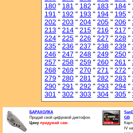
180
"
181
"
182
"
183
"
184
"
191
"
192
"
193
"
194
"
195
"
202
"
203
"
204
"
205
"
206
"
213
"
214
"
215
"
216
"
217
"
224
"
225
"
226
"
227
"
228
"
235
"
236
"
237
"
238
"
239
"
246
"
247
"
248
"
249
"
250
"
257
"
258
"
259
"
260
"
261
"
268
"
269
"
270
"
271
"
272
"
279
"
280
"
281
"
282
"
283
"
290
"
291
"
292
"
293
"
294
"
301
"
302
"
303
"
304
"
305
"
БАРАХОЛКА
SanD
Продай свой цифровой диктофон.
GB
Цену
придумай сам.
Карт
IV н