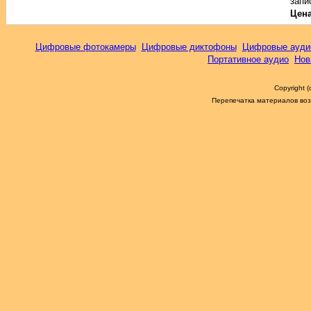
запи
Цен
Цифровые фотокамеры
Цифровые диктофоны
Цифровые ауди
Портативное аудио
Нов
Copyright 
Перепечатка материалов возм