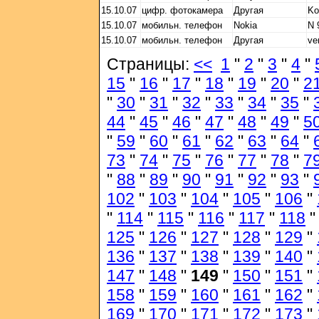
15.10.07
цифр. фотокамера
Другая
Ko
15.10.07
мобильн. телефон
Nokia
N 
15.10.07
мобильн. телефон
Другая
ve
Страницы:
<<
1
"
2
"
3
"
4
"
15
"
16
"
17
"
18
"
19
"
20
"
2
"
30
"
31
"
32
"
33
"
34
"
35
"
44
"
45
"
46
"
47
"
48
"
49
"
5
"
59
"
60
"
61
"
62
"
63
"
64
"
73
"
74
"
75
"
76
"
77
"
78
"
7
"
88
"
89
"
90
"
91
"
92
"
93
"
102
"
103
"
104
"
105
"
106
"
"
114
"
115
"
116
"
117
"
118
125
"
126
"
127
"
128
"
129
"
136
"
137
"
138
"
139
"
140
"
147
"
148
"
149
"
150
"
151
"
158
"
159
"
160
"
161
"
162
"
169
"
170
"
171
"
172
"
173
"