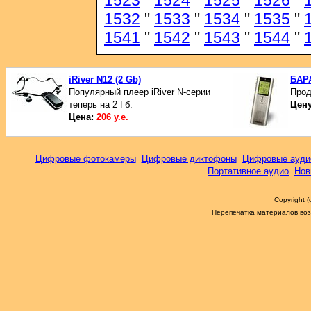
1523
"
1524
"
1525
"
1526
"
1532
"
1533
"
1534
"
1535
"
1541
"
1542
"
1543
"
1544
"
iRiver N12 (2 Gb)
БАР
Популярный плеер iRiver N-серии
Прод
теперь на 2 Гб.
Цен
Цена:
206 у.е.
Цифровые фотокамеры
Цифровые диктофоны
Цифровые ауди
Портативное аудио
Нов
Copyright 
Перепечатка материалов возм