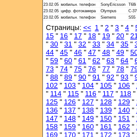
23.02.05
мобильн. телефон
SonyEricsson
T68i
23.02.05
цифр. фотокамера
Olympus
С-3
23.02.05
мобильн. телефон
Siemens
S55
Страницы:
<<
1
"
2
"
3
"
4
"
15
"
16
"
17
"
18
"
19
"
20
"
2
"
30
"
31
"
32
"
33
"
34
"
35
"
44
"
45
"
46
"
47
"
48
"
49
"
5
"
59
"
60
"
61
"
62
"
63
"
64
"
73
"
74
"
75
"
76
"
77
"
78
"
7
"
88
"
89
"
90
"
91
"
92
"
93
"
102
"
103
"
104
"
105
"
106
"
"
114
"
115
"
116
"
117
"
118
125
"
126
"
127
"
128
"
129
"
136
"
137
"
138
"
139
"
140
"
147
"
148
"
149
"
150
"
151
"
158
"
159
"
160
"
161
"
162
"
169
"
170
"
171
"
172
"
173
"