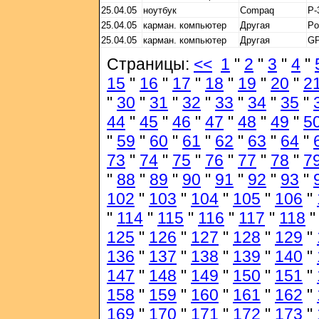
25.04.05
ноутбук
Compaq
P-
25.04.05
карман. компьютер
Другая
Po
25.04.05
карман. компьютер
Другая
GP
Страницы:
<<
1
"
2
"
3
"
4
"
15
"
16
"
17
"
18
"
19
"
20
"
2
"
30
"
31
"
32
"
33
"
34
"
35
"
44
"
45
"
46
"
47
"
48
"
49
"
5
"
59
"
60
"
61
"
62
"
63
"
64
"
73
"
74
"
75
"
76
"
77
"
78
"
7
"
88
"
89
"
90
"
91
"
92
"
93
"
102
"
103
"
104
"
105
"
106
"
"
114
"
115
"
116
"
117
"
118
125
"
126
"
127
"
128
"
129
"
136
"
137
"
138
"
139
"
140
"
147
"
148
"
149
"
150
"
151
"
158
"
159
"
160
"
161
"
162
"
169
"
170
"
171
"
172
"
173
"