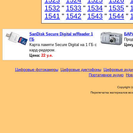
1523
"
1524
"
1525
"
1526
"
1532
"
1533
"
1534
"
1535
"
1541
"
1542
"
1543
"
1544
"
SanDisk Secure Digital w/Reader 1
БАР
ГБ
Прод
Карта памяти Secure Digital на 1 ГБ с
Цен
кард-ридером.
Цена:
22 у.е.
Цифровые фотокамеры
Цифровые диктофоны
Цифровые ауди
Портативное аудио
Нов
Copyright 
Перепечатка материалов возм