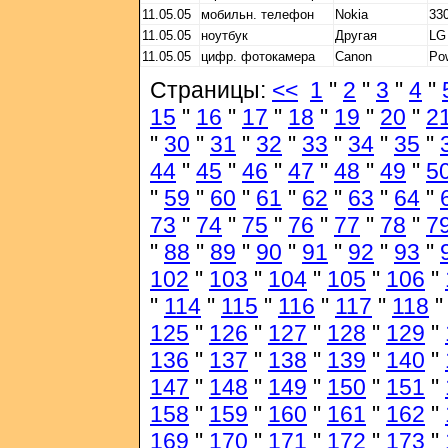
11.05.05
мобильн. телефон
Nokia
33
11.05.05
ноутбук
Другая
LG
11.05.05
цифр. фотокамера
Canon
Po
Страницы:
<<
1
"
2
"
3
"
4
"
15
"
16
"
17
"
18
"
19
"
20
"
2
"
30
"
31
"
32
"
33
"
34
"
35
"
44
"
45
"
46
"
47
"
48
"
49
"
5
"
59
"
60
"
61
"
62
"
63
"
64
"
73
"
74
"
75
"
76
"
77
"
78
"
7
"
88
"
89
"
90
"
91
"
92
"
93
"
102
"
103
"
104
"
105
"
106
"
"
114
"
115
"
116
"
117
"
118
125
"
126
"
127
"
128
"
129
"
136
"
137
"
138
"
139
"
140
"
147
"
148
"
149
"
150
"
151
"
158
"
159
"
160
"
161
"
162
"
169
"
170
"
171
"
172
"
173
"