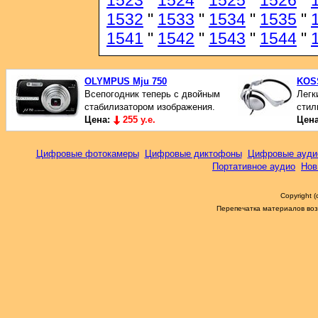
1523
"
1524
"
1525
"
1526
"
1532
"
1533
"
1534
"
1535
"
1541
"
1542
"
1543
"
1544
"
OLYMPUS Mju 750
KOS
Всепогодник теперь с двойным
Легк
стабилизатором изображения.
стил
Цена:
255 у.е.
Цен
Цифровые фотокамеры
Цифровые диктофоны
Цифровые ауди
Портативное аудио
Нов
Copyright 
Перепечатка материалов возм