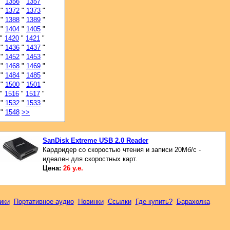
"
1356
"
1357
"
"
1372
"
1373
"
"
1388
"
1389
"
"
1404
"
1405
"
"
1420
"
1421
"
"
1436
"
1437
"
"
1452
"
1453
"
"
1468
"
1469
"
"
1484
"
1485
"
"
1500
"
1501
"
"
1516
"
1517
"
"
1532
"
1533
"
"
1548
>>
SanDisk Extreme USB 2.0 Reader
Кардридер со скоростью чтения и записи 20Мб/с -
идеален для скоростных карт.
Цена:
26 у.е.
ики
Портативное аудио
Новинки
Ссылки
Где купить?
Барахолка