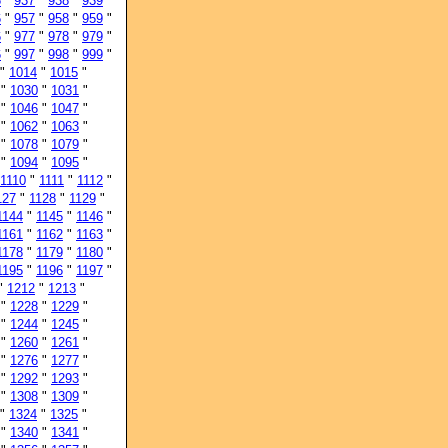
6
"
937
"
938
"
939
"
6
"
957
"
958
"
959
"
6
"
977
"
978
"
979
"
6
"
997
"
998
"
999
"
"
1014
"
1015
"
"
1030
"
1031
"
"
1046
"
1047
"
"
1062
"
1063
"
"
1078
"
1079
"
"
1094
"
1095
"
1110
"
1111
"
1112
"
127
"
1128
"
1129
"
1144
"
1145
"
1146
"
1161
"
1162
"
1163
"
1178
"
1179
"
1180
"
1195
"
1196
"
1197
"
"
1212
"
1213
"
"
1228
"
1229
"
"
1244
"
1245
"
"
1260
"
1261
"
"
1276
"
1277
"
"
1292
"
1293
"
"
1308
"
1309
"
"
1324
"
1325
"
"
1340
"
1341
"