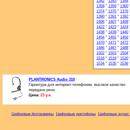
1342
"
1343
"
1344
1358
"
1359
"
1360
1374
"
1375
"
1376
1390
"
1391
"
1392
1406
"
1407
"
1408
1422
"
1423
"
1424
1438
"
1439
"
1440
1454
"
1455
"
1456
1470
"
1471
"
1472
1486
"
1487
"
1488
1502
"
1503
"
1504
1518
"
1519
"
1520
1534
"
1535
"
1536
PLANTRONICS Audio 310
Гарнитура для интернет-телефонии, высокое качество
передачи речи.
Цена:
23 у.е.
Цифровые фотокамеры
Цифровые диктофоны
Цифровые аудио 