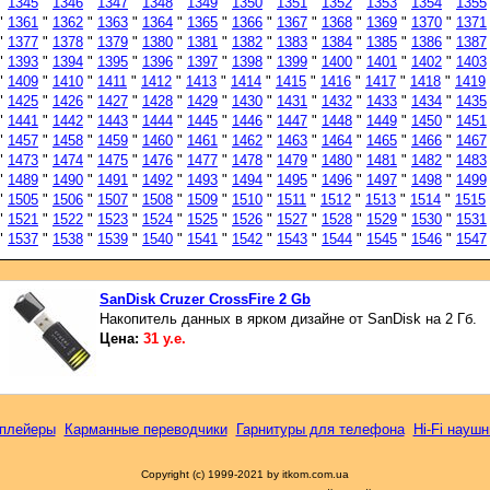
"
1345
"
1346
"
1347
"
1348
"
1349
"
1350
"
1351
"
1352
"
1353
"
1354
"
1355
"
1361
"
1362
"
1363
"
1364
"
1365
"
1366
"
1367
"
1368
"
1369
"
1370
"
1371
"
1377
"
1378
"
1379
"
1380
"
1381
"
1382
"
1383
"
1384
"
1385
"
1386
"
1387
"
1393
"
1394
"
1395
"
1396
"
1397
"
1398
"
1399
"
1400
"
1401
"
1402
"
1403
"
1409
"
1410
"
1411
"
1412
"
1413
"
1414
"
1415
"
1416
"
1417
"
1418
"
1419
"
1425
"
1426
"
1427
"
1428
"
1429
"
1430
"
1431
"
1432
"
1433
"
1434
"
1435
"
1441
"
1442
"
1443
"
1444
"
1445
"
1446
"
1447
"
1448
"
1449
"
1450
"
1451
"
1457
"
1458
"
1459
"
1460
"
1461
"
1462
"
1463
"
1464
"
1465
"
1466
"
1467
"
1473
"
1474
"
1475
"
1476
"
1477
"
1478
"
1479
"
1480
"
1481
"
1482
"
1483
"
1489
"
1490
"
1491
"
1492
"
1493
"
1494
"
1495
"
1496
"
1497
"
1498
"
1499
"
1505
"
1506
"
1507
"
1508
"
1509
"
1510
"
1511
"
1512
"
1513
"
1514
"
1515
"
1521
"
1522
"
1523
"
1524
"
1525
"
1526
"
1527
"
1528
"
1529
"
1530
"
1531
"
1537
"
1538
"
1539
"
1540
"
1541
"
1542
"
1543
"
1544
"
1545
"
1546
"
1547
SanDisk Cruzer CrossFire 2 Gb
Накопитель данных в ярком дизайне от SanDisk на 2 Гб.
Цена:
31 у.е.
плейеры
Карманные переводчики
Гарнитуры для телефона
Hi-Fi наушн
Copyright (c) 1999-2021 by itkom.com.ua