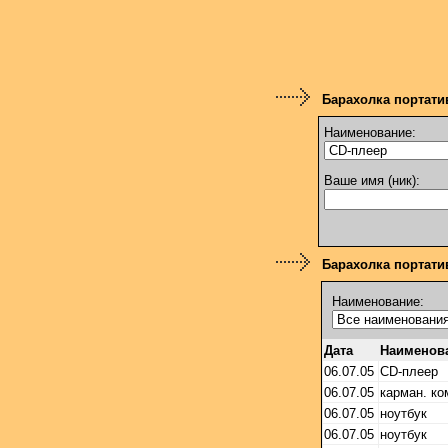
Барахолка портати
Наименование:
Ваше имя (ник):
Барахолка портатив
Наименование:
Дата
Наименов
06.07.05
CD-плеер
06.07.05
карман. к
06.07.05
ноутбук
06.07.05
ноутбук