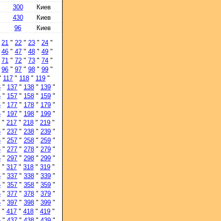
300
Киев
430
Киев
96
Киев
"
21
"
22
"
23
"
24
"
"
46
"
47
"
48
"
49
"
"
71
"
72
"
73
"
74
"
"
96
"
97
"
98
"
99
"
"
117
"
118
"
119
"
6
"
137
"
138
"
139
"
6
"
157
"
158
"
159
"
6
"
177
"
178
"
179
"
6
"
197
"
198
"
199
"
"
217
"
218
"
219
"
6
"
237
"
238
"
239
"
6
"
257
"
258
"
259
"
6
"
277
"
278
"
279
"
6
"
297
"
298
"
299
"
"
317
"
318
"
319
"
6
"
337
"
338
"
339
"
6
"
357
"
358
"
359
"
6
"
377
"
378
"
379
"
6
"
397
"
398
"
399
"
"
417
"
418
"
419
"
6
"
437
"
438
"
439
"