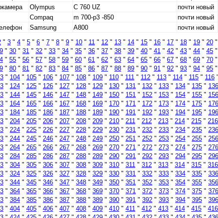
окамера
Olympus
C 760 UZ
почти новый
Compaq
m 700-p3 -850
почти новый
телефон
Samsung
A800
почти новый
2
"
3
"
4
"
5
"
6
"
7
"
8
"
9
"
10
"
11
"
12
"
13
"
14
"
15
"
16
"
17
"
18
"
19
"
20
9
"
30
"
31
"
32
"
33
"
34
"
35
"
36
"
37
"
38
"
39
"
40
"
41
"
42
"
43
"
44
"
45
4
"
55
"
56
"
57
"
58
"
59
"
60
"
61
"
62
"
63
"
64
"
65
"
66
"
67
"
68
"
69
"
70
9
"
80
"
81
"
82
"
83
"
84
"
85
"
86
"
87
"
88
"
89
"
90
"
91
"
92
"
93
"
94
"
95
3
"
104
"
105
"
106
"
107
"
108
"
109
"
110
"
111
"
112
"
113
"
114
"
115
"
116
3
"
124
"
125
"
126
"
127
"
128
"
129
"
130
"
131
"
132
"
133
"
134
"
135
"
13
3
"
144
"
145
"
146
"
147
"
148
"
149
"
150
"
151
"
152
"
153
"
154
"
155
"
15
3
"
164
"
165
"
166
"
167
"
168
"
169
"
170
"
171
"
172
"
173
"
174
"
175
"
17
3
"
184
"
185
"
186
"
187
"
188
"
189
"
190
"
191
"
192
"
193
"
194
"
195
"
19
3
"
204
"
205
"
206
"
207
"
208
"
209
"
210
"
211
"
212
"
213
"
214
"
215
"
216
3
"
224
"
225
"
226
"
227
"
228
"
229
"
230
"
231
"
232
"
233
"
234
"
235
"
23
3
"
244
"
245
"
246
"
247
"
248
"
249
"
250
"
251
"
252
"
253
"
254
"
255
"
25
3
"
264
"
265
"
266
"
267
"
268
"
269
"
270
"
271
"
272
"
273
"
274
"
275
"
27
3
"
284
"
285
"
286
"
287
"
288
"
289
"
290
"
291
"
292
"
293
"
294
"
295
"
29
3
"
304
"
305
"
306
"
307
"
308
"
309
"
310
"
311
"
312
"
313
"
314
"
315
"
316
3
"
324
"
325
"
326
"
327
"
328
"
329
"
330
"
331
"
332
"
333
"
334
"
335
"
33
3
"
344
"
345
"
346
"
347
"
348
"
349
"
350
"
351
"
352
"
353
"
354
"
355
"
35
3
"
364
"
365
"
366
"
367
"
368
"
369
"
370
"
371
"
372
"
373
"
374
"
375
"
37
3
"
384
"
385
"
386
"
387
"
388
"
389
"
390
"
391
"
392
"
393
"
394
"
395
"
39
3
"
404
"
405
"
406
"
407
"
408
"
409
"
410
"
411
"
412
"
413
"
414
"
415
"
416
3
"
424
"
425
"
426
"
427
"
428
"
429
"
430
"
431
"
432
"
433
"
434
"
435
"
43