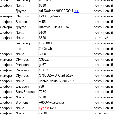
тофон
Samsung
VY H200
почти новый
телефон
Nokia
6610i
почти новый
Другая
Ati Radeon 9800PRO 1
>>
почти новый
окамера
Olympus
E-300 дабл-кит
почти новый
телефон
Siemens
A-55
почти новый
окамера
Другая
Штатив Slik 300 DX
почти новый
телефон
Nokia
5100
почти новый
телефон
Nokia
6820
потертый
Samsung
Fino 800
почти новый
iPod
20Gb white
почти новый
телефон
Nokia
6600
почти новый
окамера
Olympus
C350Z
почти новый
телефон
Panasonic
gd67
почти новый
телефон
Panasonic
GD 67
почти новый
окамера
Olympus
C765UZ+xD Card 512+
>>
почти новый
телефон
Nokia
новые Nokia 6630LOCK
почти новый
телефон
Ericsson
т39
почти новый
телефон
SonyEricsson
T230
почти новый
телефон
Nokia
6610
почти новый
телефон
Siemens
A60UA+garantija
почти новый
телефон
Nokia
Куплю
6230
почти новый
телефон
Nokia
7250I
потертый