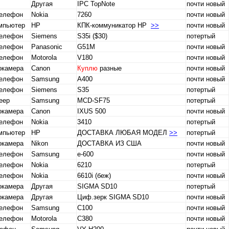
Другая
IPC TopNote
почти новый
телефон
Nokia
7260
почти новый
омпьютер
HP
КПК-коммуникатор HP
>>
почти новый
телефон
Siemens
S35i ($30)
потертый
телефон
Panasonic
G51M
почти новый
телефон
Motorola
V180
почти новый
окамера
Canon
Куплю
разные
почти новый
телефон
Samsung
A400
почти новый
телефон
Siemens
S35
потертый
еер
Samsung
MCD-SF75
потертый
окамера
Canon
IXUS 500
почти новый
телефон
Nokia
3410
потертый
омпьютер
HP
ДОСТАВКА ЛЮБАЯ МОДЕЛ
>>
потертый
окамера
Nikon
ДОСТАВКА ИЗ США
почти новый
телефон
Samsung
e-600
почти новый
телефон
Nokia
6210
потертый
телефон
Nokia
6610i (беж)
почти новый
окамера
Другая
SIGMA SD10
потертый
окамера
Другая
Циф.зерк SIGMA SD10
почти новый
телефон
Samsung
C100
почти новый
телефон
Motorola
C380
почти новый