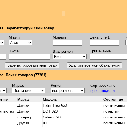
ва. Зарегистрируй свой товар
Модель:
Цена (у. е.):
Марка:
E-mail:
Примечание:
Ваш регион:
а. Поиск товаров (77381)
Марка:
Регион:
Сортировка по:
цене
|
модели
ание
Марка
Модель
Состояние
Другая
Palm Treo 650
почти новый
омпьютер
Другая
DOT 320
потертый
Compaq
Celeron 900
почти новый
Другая
IPC
почти новый