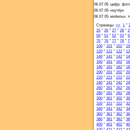
06.07.05
цифр. фот
06.07.05
ноутбук
06.07.05
мобильн. 
Страницы:
<<
1
"
25
"
26
"
27
"
28
"
2
50
"
51
"
52
"
53
"
5
75
"
76
"
77
"
78
"
7
100
"
101
"
102
"
10
120
"
121
"
122
"
12
140
"
141
"
142
"
14
160
"
161
"
162
"
16
180
"
181
"
182
"
18
200
"
201
"
202
"
20
220
"
221
"
222
"
22
240
"
241
"
242
"
24
260
"
261
"
262
"
26
280
"
281
"
282
"
28
300
"
301
"
302
"
30
320
"
321
"
322
"
32
340
"
341
"
342
"
34
360
"
361
"
362
"
36
380
"
381
"
382
"
38
400
"
401
"
402
"
40
420
"
421
"
422
"
42