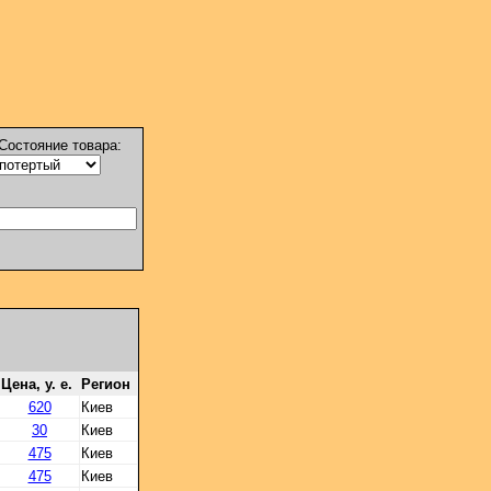
Состояние товара:
Цена, у. е.
Регион
620
Киев
30
Киев
475
Киев
475
Киев