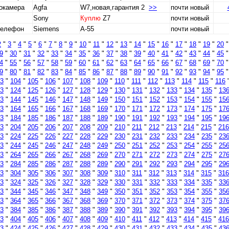
окамера
Agfa
W7,новая,гарантия 2
>>
почти новый
Sony
Куплю
Z7
почти новый
телефон
Siemens
A-55
почти новый
2
"
3
"
4
"
5
"
6
"
7
"
8
"
9
"
10
"
11
"
12
"
13
"
14
"
15
"
16
"
17
"
18
"
19
"
20
9
"
30
"
31
"
32
"
33
"
34
"
35
"
36
"
37
"
38
"
39
"
40
"
41
"
42
"
43
"
44
"
45
4
"
55
"
56
"
57
"
58
"
59
"
60
"
61
"
62
"
63
"
64
"
65
"
66
"
67
"
68
"
69
"
70
9
"
80
"
81
"
82
"
83
"
84
"
85
"
86
"
87
"
88
"
89
"
90
"
91
"
92
"
93
"
94
"
95
3
"
104
"
105
"
106
"
107
"
108
"
109
"
110
"
111
"
112
"
113
"
114
"
115
"
116
3
"
124
"
125
"
126
"
127
"
128
"
129
"
130
"
131
"
132
"
133
"
134
"
135
"
13
3
"
144
"
145
"
146
"
147
"
148
"
149
"
150
"
151
"
152
"
153
"
154
"
155
"
15
3
"
164
"
165
"
166
"
167
"
168
"
169
"
170
"
171
"
172
"
173
"
174
"
175
"
17
3
"
184
"
185
"
186
"
187
"
188
"
189
"
190
"
191
"
192
"
193
"
194
"
195
"
19
3
"
204
"
205
"
206
"
207
"
208
"
209
"
210
"
211
"
212
"
213
"
214
"
215
"
216
3
"
224
"
225
"
226
"
227
"
228
"
229
"
230
"
231
"
232
"
233
"
234
"
235
"
23
3
"
244
"
245
"
246
"
247
"
248
"
249
"
250
"
251
"
252
"
253
"
254
"
255
"
25
3
"
264
"
265
"
266
"
267
"
268
"
269
"
270
"
271
"
272
"
273
"
274
"
275
"
27
3
"
284
"
285
"
286
"
287
"
288
"
289
"
290
"
291
"
292
"
293
"
294
"
295
"
29
3
"
304
"
305
"
306
"
307
"
308
"
309
"
310
"
311
"
312
"
313
"
314
"
315
"
316
3
"
324
"
325
"
326
"
327
"
328
"
329
"
330
"
331
"
332
"
333
"
334
"
335
"
33
3
"
344
"
345
"
346
"
347
"
348
"
349
"
350
"
351
"
352
"
353
"
354
"
355
"
35
3
"
364
"
365
"
366
"
367
"
368
"
369
"
370
"
371
"
372
"
373
"
374
"
375
"
37
3
"
384
"
385
"
386
"
387
"
388
"
389
"
390
"
391
"
392
"
393
"
394
"
395
"
39
3
"
404
"
405
"
406
"
407
"
408
"
409
"
410
"
411
"
412
"
413
"
414
"
415
"
416
3
"
424
"
425
"
426
"
427
"
428
"
429
"
430
"
431
"
432
"
433
"
434
"
435
"
43