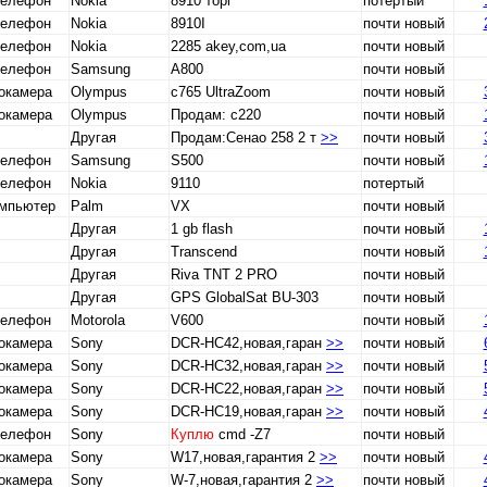
телефон
Nokia
8910 торг
потертый
телефон
Nokia
8910I
почти новый
телефон
Nokia
2285 akey,com,ua
почти новый
телефон
Samsung
A800
почти новый
окамера
Olympus
с765 UltraZoom
почти новый
окамера
Olympus
Продам: с220
почти новый
Другая
Продам:Сенао 258 2 т
>>
почти новый
телефон
Samsung
S500
почти новый
телефон
Nokia
9110
потертый
омпьютер
Palm
VX
почти новый
Другая
1 gb flash
почти новый
Другая
Transcend
почти новый
Другая
Riva TNT 2 PRO
почти новый
Другая
GPS GlobalSat BU-303
почти новый
телефон
Motorola
V600
почти новый
окамера
Sony
DCR-HC42,новая,гаран
>>
почти новый
окамера
Sony
DCR-HC32,новая,гаран
>>
почти новый
окамера
Sony
DCR-HC22,новая,гаран
>>
почти новый
окамера
Sony
DCR-HC19,новая,гаран
>>
почти новый
телефон
Sony
Куплю
cmd -Z7
почти новый
окамера
Sony
W17,новая,гарантия 2
>>
почти новый
окамера
Sony
W-7,новая,гарантия 2
>>
почти новый