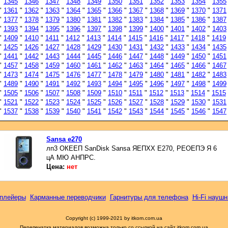
"
1345
"
1346
"
1347
"
1348
"
1349
"
1350
"
1351
"
1352
"
1353
"
1354
"
1355
"
1361
"
1362
"
1363
"
1364
"
1365
"
1366
"
1367
"
1368
"
1369
"
1370
"
1371
"
1377
"
1378
"
1379
"
1380
"
1381
"
1382
"
1383
"
1384
"
1385
"
1386
"
1387
"
1393
"
1394
"
1395
"
1396
"
1397
"
1398
"
1399
"
1400
"
1401
"
1402
"
1403
"
1409
"
1410
"
1411
"
1412
"
1413
"
1414
"
1415
"
1416
"
1417
"
1418
"
1419
"
1425
"
1426
"
1427
"
1428
"
1429
"
1430
"
1431
"
1432
"
1433
"
1434
"
1435
"
1441
"
1442
"
1443
"
1444
"
1445
"
1446
"
1447
"
1448
"
1449
"
1450
"
1451
"
1457
"
1458
"
1459
"
1460
"
1461
"
1462
"
1463
"
1464
"
1465
"
1466
"
1467
"
1473
"
1474
"
1475
"
1476
"
1477
"
1478
"
1479
"
1480
"
1481
"
1482
"
1483
"
1489
"
1490
"
1491
"
1492
"
1493
"
1494
"
1495
"
1496
"
1497
"
1498
"
1499
"
1505
"
1506
"
1507
"
1508
"
1509
"
1510
"
1511
"
1512
"
1513
"
1514
"
1515
"
1521
"
1522
"
1523
"
1524
"
1525
"
1526
"
1527
"
1528
"
1529
"
1530
"
1531
"
1537
"
1538
"
1539
"
1540
"
1541
"
1542
"
1543
"
1544
"
1545
"
1546
"
1547
Sansa e270
лп3 ОКЕЕП SanDisk Sansa ЯЕПХХ Е270, РЕОЕПЭ Я 6
цА МЮ АНПРС.
Цена:
нет
плейеры
Карманные переводчики
Гарнитуры для телефона
Hi-Fi наушн
Copyright (c) 1999-2021 by itkom.com.ua
Перепечатка материалов возможна только со ссылкой на сайт itkom.com.ua