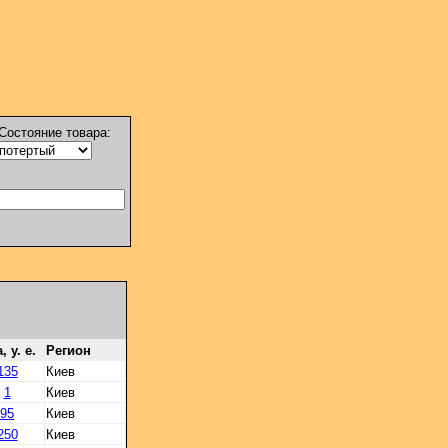
Состояние товара:
, у. е.
Регион
135
Киев
1
Киев
95
Киев
250
Киев