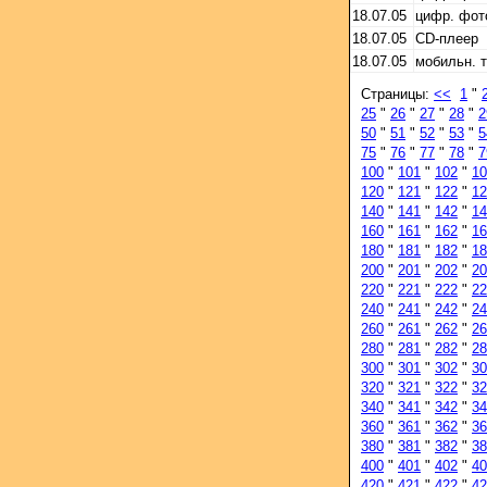
18.07.05
цифр. фот
18.07.05
CD-плеер
18.07.05
мобильн. 
Страницы:
<<
1
"
25
"
26
"
27
"
28
"
2
50
"
51
"
52
"
53
"
5
75
"
76
"
77
"
78
"
7
100
"
101
"
102
"
10
120
"
121
"
122
"
12
140
"
141
"
142
"
14
160
"
161
"
162
"
16
180
"
181
"
182
"
18
200
"
201
"
202
"
20
220
"
221
"
222
"
22
240
"
241
"
242
"
24
260
"
261
"
262
"
26
280
"
281
"
282
"
28
300
"
301
"
302
"
30
320
"
321
"
322
"
32
340
"
341
"
342
"
34
360
"
361
"
362
"
36
380
"
381
"
382
"
38
400
"
401
"
402
"
40
420
"
421
"
422
"
42