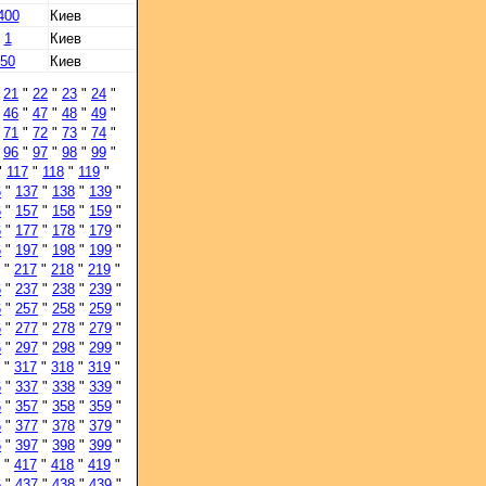
400
Киев
1
Киев
50
Киев
"
21
"
22
"
23
"
24
"
"
46
"
47
"
48
"
49
"
"
71
"
72
"
73
"
74
"
"
96
"
97
"
98
"
99
"
"
117
"
118
"
119
"
6
"
137
"
138
"
139
"
6
"
157
"
158
"
159
"
6
"
177
"
178
"
179
"
6
"
197
"
198
"
199
"
"
217
"
218
"
219
"
6
"
237
"
238
"
239
"
6
"
257
"
258
"
259
"
6
"
277
"
278
"
279
"
6
"
297
"
298
"
299
"
"
317
"
318
"
319
"
6
"
337
"
338
"
339
"
6
"
357
"
358
"
359
"
6
"
377
"
378
"
379
"
6
"
397
"
398
"
399
"
"
417
"
418
"
419
"
6
"
437
"
438
"
439
"