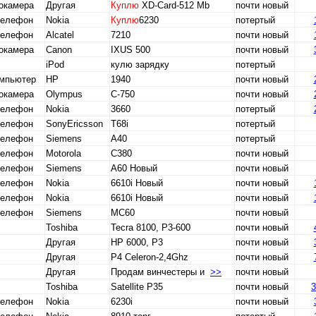
окамера
Другая
Куплю
XD-Card-512 Mb
почти новый
телефон
Nokia
Куплю
6230
потертый
телефон
Alcatel
7210
почти новый
окамера
Canon
IXUS 500
почти новый
iPod
кулю зарядку
потертый
омпьютер
HP
1940
почти новый
окамера
Olympus
C-750
почти новый
телефон
Nokia
3660
потертый
телефон
SonyEricsson
T68i
потертый
телефон
Siemens
A40
потертый
телефон
Motorola
С380
почти новый
телефон
Siemens
A60 Новый
почти новый
телефон
Nokia
6610i Новый
почти новый
телефон
Nokia
6610i Новый
почти новый
телефон
Siemens
MC60
почти новый
Toshiba
Tecra 8100, P3-600
почти новый
Другая
HP 6000, P3
почти новый
Другая
P4 Celeron-2,4Ghz
почти новый
Другая
Продам винчестеры и
>>
почти новый
Toshiba
Satellite P35
почти новый
3
телефон
Nokia
6230i
почти новый