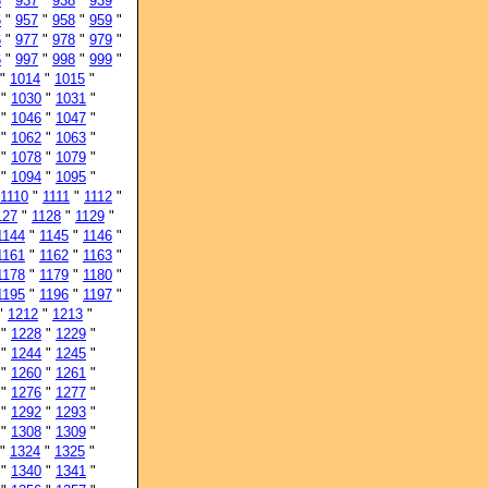
6
"
937
"
938
"
939
"
6
"
957
"
958
"
959
"
6
"
977
"
978
"
979
"
6
"
997
"
998
"
999
"
"
1014
"
1015
"
"
1030
"
1031
"
"
1046
"
1047
"
"
1062
"
1063
"
"
1078
"
1079
"
"
1094
"
1095
"
1110
"
1111
"
1112
"
127
"
1128
"
1129
"
1144
"
1145
"
1146
"
1161
"
1162
"
1163
"
1178
"
1179
"
1180
"
1195
"
1196
"
1197
"
"
1212
"
1213
"
"
1228
"
1229
"
"
1244
"
1245
"
"
1260
"
1261
"
"
1276
"
1277
"
"
1292
"
1293
"
"
1308
"
1309
"
"
1324
"
1325
"
"
1340
"
1341
"