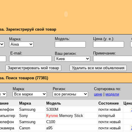
ва. Зарегистрируй свой товар
Модель:
Цена (у. е.):
Марка:
E-mail:
Примечание:
Ваш регион:
а. Поиск товаров (77381)
Марка:
Регион:
Сортировка по:
цене
|
модели
ание
Марка
Модель
Состояние
Цена
телефон
Samsung
S300M
почти новый
омпьютер
Sony
Куплю
Memory Stick
потертый
телефон
Samsung
C100
почти новый
окамера
Canon
a95
почти новый