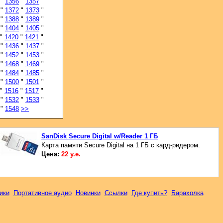
"
1356
"
1357
"
"
1372
"
1373
"
"
1388
"
1389
"
"
1404
"
1405
"
"
1420
"
1421
"
"
1436
"
1437
"
"
1452
"
1453
"
"
1468
"
1469
"
"
1484
"
1485
"
"
1500
"
1501
"
"
1516
"
1517
"
"
1532
"
1533
"
"
1548
>>
SanDisk Secure Digital w/Reader 1 ГБ
Карта памяти Secure Digital на 1 ГБ с кард-ридером.
Цена:
22 у.е.
ики
Портативное аудио
Новинки
Ссылки
Где купить?
Барахолка