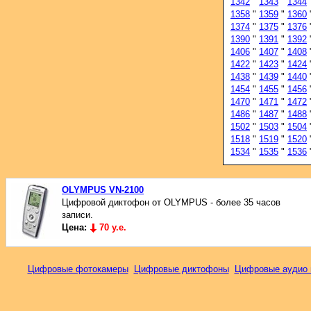
1342
"
1343
"
1344
1358
"
1359
"
1360
1374
"
1375
"
1376
1390
"
1391
"
1392
1406
"
1407
"
1408
1422
"
1423
"
1424
1438
"
1439
"
1440
1454
"
1455
"
1456
1470
"
1471
"
1472
1486
"
1487
"
1488
1502
"
1503
"
1504
1518
"
1519
"
1520
1534
"
1535
"
1536
OLYMPUS VN-2100
Цифровой диктофон от OLYMPUS - более 35 часов
записи.
Цена:
70 у.е.
Цифровые фотокамеры
Цифровые диктофоны
Цифровые аудио 