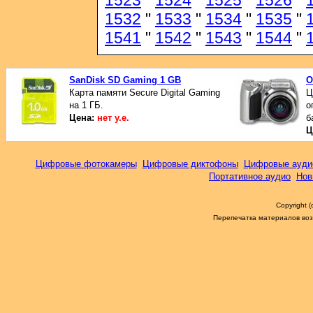
1523
"
1524
"
1525
"
1526
"
1532
"
1533
"
1534
"
1535
"
1541
"
1542
"
1543
"
1544
"
SanDisk SD Gaming 1 GB
O
Карта памяти Secure Digital Gaming
Ц
на 1 ГБ.
о
Цена:
нет у.е.
б
Ц
Цифровые фотокамеры
Цифровые диктофоны
Цифровые ауди
Портативное аудио
Нов
Copyright 
Перепечатка материалов возм