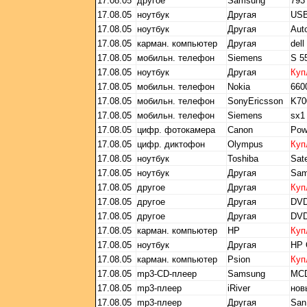
17.08.05
другое
Samsung
793
17.08.05
ноутбук
Другая
USB
17.08.05
ноутбук
Другая
Aut
17.08.05
карман. компьютер
Другая
del
17.08.05
мобильн. телефон
Siemens
S 5
17.08.05
ноутбук
Другая
Куп
17.08.05
мобильн. телефон
Nokia
660
17.08.05
мобильн. телефон
SonyEricsson
K70
17.08.05
мобильн. телефон
Siemens
sx1
17.08.05
цифр. фотокамера
Canon
Pow
17.08.05
цифр. диктофон
Olympus
Куп
17.08.05
ноутбук
Toshiba
Sate
17.08.05
ноутбук
Другая
Sam
17.08.05
другое
Другая
Куп
17.08.05
другое
Другая
DVD
17.08.05
другое
Другая
DVD
17.08.05
карман. компьютер
HP
Куп
17.08.05
ноутбук
Другая
HP
17.08.05
карман. компьютер
Psion
Куп
17.08.05
mp3-CD-плеер
Samsung
MC
17.08.05
mp3-плеер
iRiver
нов
17.08.05
mp3-плеер
Другая
San