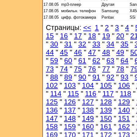
17.08.05
mp3-плеер
Другая
San
17.08.05
мобильн. телефон
Samsung
X45
17.08.05
цифр. фотокамера
Pentax
S5i
Страницы:
<<
1
"
2
"
3
"
4
"
15
"
16
"
17
"
18
"
19
"
20
"
2
"
30
"
31
"
32
"
33
"
34
"
35
"
44
"
45
"
46
"
47
"
48
"
49
"
5
"
59
"
60
"
61
"
62
"
63
"
64
"
73
"
74
"
75
"
76
"
77
"
78
"
7
"
88
"
89
"
90
"
91
"
92
"
93
"
102
"
103
"
104
"
105
"
106
"
"
114
"
115
"
116
"
117
"
118
125
"
126
"
127
"
128
"
129
"
136
"
137
"
138
"
139
"
140
"
147
"
148
"
149
"
150
"
151
"
158
"
159
"
160
"
161
"
162
"
169
"
170
"
171
"
172
"
173
"