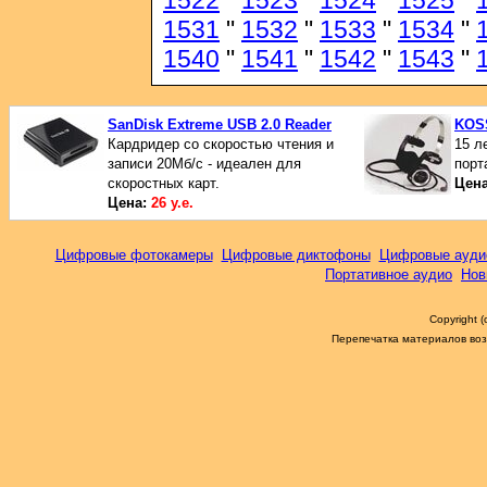
1522
"
1523
"
1524
"
1525
"
1531
"
1532
"
1533
"
1534
"
1540
"
1541
"
1542
"
1543
"
SanDisk Extreme USB 2.0 Reader
KOSS
Кардридер со скоростью чтения и
15 л
записи 20Мб/с - идеален для
порт
скоростных карт.
Цен
Цена:
26 у.е.
Цифровые фотокамеры
Цифровые диктофоны
Цифровые ауди
Портативное аудио
Нов
Copyright 
Перепечатка материалов возм