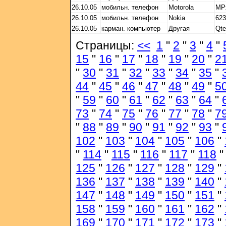
26.10.05
мобильн. телефон
Motorola
MP
26.10.05
мобильн. телефон
Nokia
62
26.10.05
карман. компьютер
Другая
Qte
Страницы:
<<
1
"
2
"
3
"
4
"
15
"
16
"
17
"
18
"
19
"
20
"
2
"
30
"
31
"
32
"
33
"
34
"
35
"
44
"
45
"
46
"
47
"
48
"
49
"
5
"
59
"
60
"
61
"
62
"
63
"
64
"
73
"
74
"
75
"
76
"
77
"
78
"
7
"
88
"
89
"
90
"
91
"
92
"
93
"
102
"
103
"
104
"
105
"
106
"
"
114
"
115
"
116
"
117
"
118
125
"
126
"
127
"
128
"
129
"
136
"
137
"
138
"
139
"
140
"
147
"
148
"
149
"
150
"
151
"
158
"
159
"
160
"
161
"
162
"
169
"
170
"
171
"
172
"
173
"