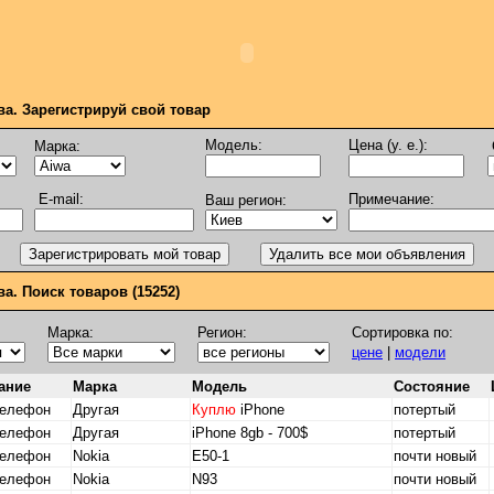
ва. Зарегистрируй свой товар
Модель:
Цена (у. е.):
Марка:
E-mail:
Примечание:
Ваш регион:
а. Поиск товаров (15252)
Марка:
Регион:
Сортировка по:
цене
|
модели
ание
Марка
Модель
Состояние
телефон
Другая
Куплю
iPhone
потертый
телефон
Другая
iPhone 8gb - 700$
потертый
телефон
Nokia
Е50-1
почти новый
телефон
Nokia
N93
почти новый