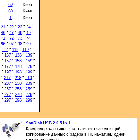
60
Киев
60
Киев
1
Киев
"
21
"
22
"
23
"
24
"
"
46
"
47
"
48
"
49
"
"
71
"
72
"
73
"
74
"
"
96
"
97
"
98
"
99
"
"
117
"
118
"
119
"
6
"
137
"
138
"
139
"
6
"
157
"
158
"
159
"
6
"
177
"
178
"
179
"
6
"
197
"
198
"
199
"
"
217
"
218
"
219
"
6
"
237
"
238
"
239
"
6
"
257
"
258
"
259
"
6
"
277
"
278
"
279
"
6
"
297
"
298
"
299
"
SanDisk USB 2.0 5 in 1
Кардридер на 5 типов карт памяти, позволяющий
копирование данных с ридера в ПК нажатием одной
кнопки на ридере.