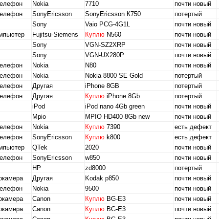
телефон
Nokia
7710
почти новый
телефон
SonyEricsson
SonyEricsson К750
потертый
Sony
Vaio PCG-4G1L
почти новый
омпьютер
Fujitsu-Siemens
Куплю
N560
почти новый
Sony
VGN-SZ2XRP
почти новый
Sony
VGN-UX280P
почти новый
телефон
Nokia
N80
почти новый
телефон
Nokia
Nokia 8800 SE Gold
потертый
телефон
Другая
iPhone 8GB
потертый
телефон
Другая
Куплю
iPhone 8Gb
потертый
iPod
iPod nano 4Gb green
почти новый
Mpio
MPIO HD400 8Gb new
почти новый
телефон
Nokia
Куплю
7390
есть дефект
телефон
SonyEricsson
Куплю
k800
есть дефект
омпьютер
QTek
2020
почти новый
телефон
SonyEricsson
w850
почти новый
HP
zd8000
потертый
окамера
Другая
Kodak p850
почти новый
телефон
Nokia
9500
почти новый
окамера
Canon
Куплю
BG-E3
почти новый
окамера
Canon
Куплю
BG-E3
почти новый