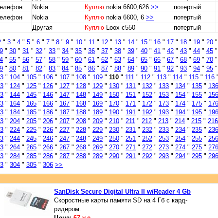
телефон
Nokia
Куплю
nokia 6600,626
>>
потертый
телефон
Nokia
Куплю
nokia 6600, 6
>>
потертый
Другая
Куплю
Loox c550
потертый
2
"
3
"
4
"
5
"
6
"
7
"
8
"
9
"
10
"
11
"
12
"
13
"
14
"
15
"
16
"
17
"
18
"
19
"
20
9
"
30
"
31
"
32
"
33
"
34
"
35
"
36
"
37
"
38
"
39
"
40
"
41
"
42
"
43
"
44
"
45
4
"
55
"
56
"
57
"
58
"
59
"
60
"
61
"
62
"
63
"
64
"
65
"
66
"
67
"
68
"
69
"
70
9
"
80
"
81
"
82
"
83
"
84
"
85
"
86
"
87
"
88
"
89
"
90
"
91
"
92
"
93
"
94
"
95
3
"
104
"
105
"
106
"
107
"
108
"
109
"
110
"
111
"
112
"
113
"
114
"
115
"
116
3
"
124
"
125
"
126
"
127
"
128
"
129
"
130
"
131
"
132
"
133
"
134
"
135
"
13
3
"
144
"
145
"
146
"
147
"
148
"
149
"
150
"
151
"
152
"
153
"
154
"
155
"
15
3
"
164
"
165
"
166
"
167
"
168
"
169
"
170
"
171
"
172
"
173
"
174
"
175
"
17
3
"
184
"
185
"
186
"
187
"
188
"
189
"
190
"
191
"
192
"
193
"
194
"
195
"
19
3
"
204
"
205
"
206
"
207
"
208
"
209
"
210
"
211
"
212
"
213
"
214
"
215
"
216
3
"
224
"
225
"
226
"
227
"
228
"
229
"
230
"
231
"
232
"
233
"
234
"
235
"
23
3
"
244
"
245
"
246
"
247
"
248
"
249
"
250
"
251
"
252
"
253
"
254
"
255
"
25
3
"
264
"
265
"
266
"
267
"
268
"
269
"
270
"
271
"
272
"
273
"
274
"
275
"
27
3
"
284
"
285
"
286
"
287
"
288
"
289
"
290
"
291
"
292
"
293
"
294
"
295
"
29
3
"
304
"
305
"
306
>>
SanDisk Secure Digital Ultra II w/Reader 4 Gb
Скоростные карты памяти SD на 4 Гб с кард-
ридером.
Цена:
67 у.е.