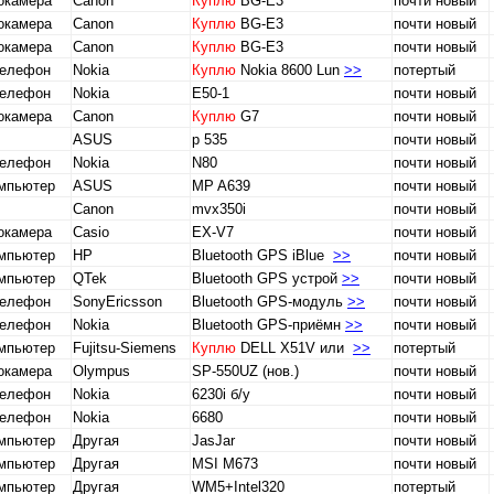
окамера
Canon
Куплю
BG-E3
почти новый
окамера
Canon
Куплю
BG-E3
почти новый
окамера
Canon
Куплю
BG-E3
почти новый
телефон
Nokia
Куплю
Nokia 8600 Lun
>>
потертый
телефон
Nokia
Е50-1
почти новый
окамера
Canon
Куплю
G7
почти новый
ASUS
p 535
почти новый
телефон
Nokia
N80
почти новый
омпьютер
ASUS
MP A639
почти новый
Canon
mvx350i
почти новый
окамера
Casio
EX-V7
почти новый
омпьютер
HP
Bluetooth GPS iBlue
>>
почти новый
омпьютер
QTek
Bluetooth GPS устрой
>>
почти новый
телефон
SonyEricsson
Bluetooth GPS-модуль
>>
почти новый
телефон
Nokia
Bluetooth GPS-приёмн
>>
почти новый
омпьютер
Fujitsu-Siemens
Куплю
DELL X51V или
>>
потертый
окамера
Olympus
SP-550UZ (нов.)
почти новый
телефон
Nokia
6230i б/у
почти новый
телефон
Nokia
6680
почти новый
омпьютер
Другая
JasJar
почти новый
омпьютер
Другая
MSI M673
почти новый
омпьютер
Другая
WM5+Intel320
потертый