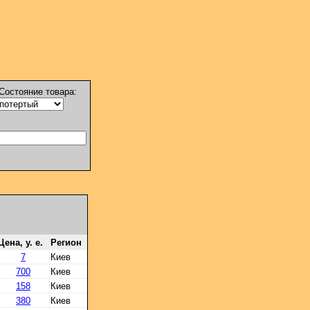
Состояние товара:
Цена, у. е.
Регион
7
Киев
700
Киев
158
Киев
380
Киев