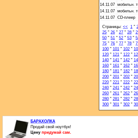
14.11.07
мобильн. 
14.11.07
мобильн. 
14.11.07
CD-плеер
Страницы:
<<
1
"
25
"
26
"
27
"
28
"
2
50
"
51
"
52
"
53
"
5
75
"
76
"
77
"
78
"
7
100
"
101
"
102
"
10
120
"
121
"
122
"
12
140
"
141
"
142
"
14
160
"
161
"
162
"
16
180
"
181
"
182
"
18
200
"
201
"
202
"
20
220
"
221
"
222
"
22
240
"
241
"
242
"
24
260
"
261
"
262
"
26
280
"
281
"
282
"
28
300
"
301
"
302
"
30
БАРАХОЛКА
Продай свой ноутбук!
Цену
придумай сам.