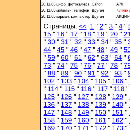
20.11.05
цифр. фотокамера
Canon
A70
20.11.05
мобильн. телефон
Другая
Куплю
20.11.05
карман. компьютер
Другая
АКЦИЯ!
Страницы:
<<
1
"
2
"
3
"
4
"
15
"
16
"
17
"
18
"
19
"
20
"
2
"
30
"
31
"
32
"
33
"
34
"
35
"
44
"
45
"
46
"
47
"
48
"
49
"
5
"
59
"
60
"
61
"
62
"
63
"
64
"
73
"
74
"
75
"
76
"
77
"
78
"
7
"
88
"
89
"
90
"
91
"
92
"
93
"
102
"
103
"
104
"
105
"
106
"
"
114
"
115
"
116
"
117
"
118
125
"
126
"
127
"
128
"
129
"
136
"
137
"
138
"
139
"
140
"
147
"
148
"
149
"
150
"
151
"
158
"
159
"
160
"
161
"
162
"
169
"
170
"
171
"
172
"
173
"