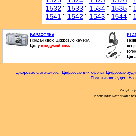
1523
"
1524
"
1525
"
1526
"
1532
"
1533
"
1534
"
1535
"
1541
"
1542
"
1543
"
1544
"
БАРАХОЛКА
PLA
Продай свою цифровую камеру.
Гарни
Цену
придумай сам.
непр
голо
Цен
Цифровые фотокамеры
Цифровые диктофоны
Цифровые ауди
Портативное аудио
Нов
Copyright 
Перепечатка материалов возм