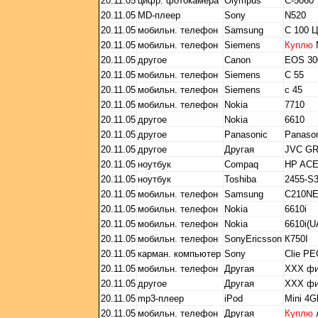
20.11.05
цифр. фотокамера
Olympus
C-5060
20.11.05
MD-плеер
Sony
N520
20.11.05
мобильн. телефон
Samsung
C 100 
20.11.05
мобильн. телефон
Siemens
Куплю
М
20.11.05
другое
Canon
EOS 30
20.11.05
мобильн. телефон
Siemens
С 55
20.11.05
мобильн. телефон
Siemens
с 45
20.11.05
мобильн. телефон
Nokia
7710
20.11.05
другое
Nokia
6610
20.11.05
другое
Panasonic
Panaso
20.11.05
другое
Другая
JVC GR
20.11.05
ноутбук
Compaq
HP AC
20.11.05
ноутбук
Toshiba
2455-S
20.11.05
мобильн. телефон
Samsung
C210N
20.11.05
мобильн. телефон
Nokia
6610i
20.11.05
мобильн. телефон
Nokia
6610i(U
20.11.05
мобильн. телефон
SonyEricsson
К750I
20.11.05
карман. компьютер
Sony
Clie P
20.11.05
мобильн. телефон
Другая
ХХХ фи
20.11.05
другое
Другая
ХХХ фи
20.11.05
mp3-плеер
iPod
Mini 4G
20.11.05
мобильн. телефон
Другая
Куплю