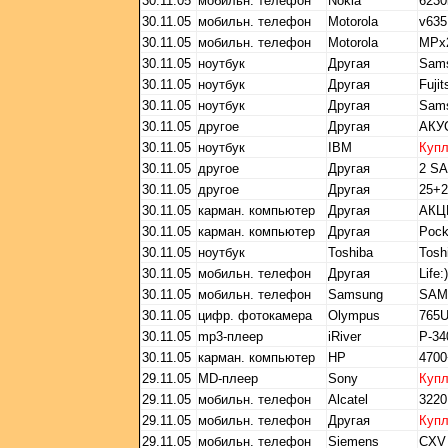
30.11.05
мобильн. телефон
Nokia
6230
30.11.05
мобильн. телефон
Motorola
v635
30.11.05
мобильн. телефон
Motorola
MPx
30.11.05
ноутбук
Другая
Sam
30.11.05
ноутбук
Другая
Fuji
30.11.05
ноутбук
Другая
Sam
30.11.05
другое
Другая
АКУ
30.11.05
ноутбук
IBM
Куп
30.11.05
другое
Другая
2 S
30.11.05
другое
Другая
25+2
30.11.05
карман. компьютер
Другая
АКЦ
30.11.05
карман. компьютер
Другая
Poc
30.11.05
ноутбук
Toshiba
Tosh
30.11.05
мобильн. телефон
Другая
Life:
30.11.05
мобильн. телефон
Samsung
SAM
30.11.05
цифр. фотокамера
Olympus
765
30.11.05
mp3-плеер
iRiver
Р-34
30.11.05
карман. компьютер
HP
4700
29.11.05
MD-плеер
Sony
Куп
29.11.05
мобильн. телефон
Alcatel
3220
29.11.05
мобильн. телефон
Другая
Куп
29.11.05
мобильн. телефон
Siemens
CXV 