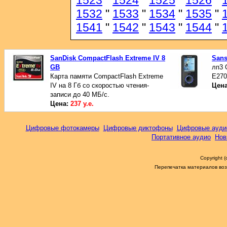
1523
"
1524
"
1525
"
1526
"
1532
"
1533
"
1534
"
1535
"
1541
"
1542
"
1543
"
1544
"
SanDisk CompactFlash Extreme IV 8
Sans
GB
лп3 
Карта памяти CompactFlash Extreme
Е27
IV на 8 Гб со скоростью чтения-
Цен
записи до 40 МБ/с.
Цена:
237 у.е.
Цифровые фотокамеры
Цифровые диктофоны
Цифровые ауди
Портативное аудио
Нов
Copyright 
Перепечатка материалов возм