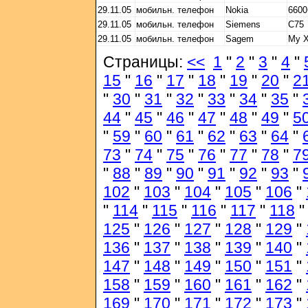
29.11.05
мобильн. телефон
Nokia
6600
29.11.05
мобильн. телефон
Siemens
С75
29.11.05
мобильн. телефон
Sagem
My X
Страницы:
<<
1
"
2
"
3
"
4
"
15
"
16
"
17
"
18
"
19
"
20
"
2
"
30
"
31
"
32
"
33
"
34
"
35
"
44
"
45
"
46
"
47
"
48
"
49
"
5
"
59
"
60
"
61
"
62
"
63
"
64
"
73
"
74
"
75
"
76
"
77
"
78
"
7
"
88
"
89
"
90
"
91
"
92
"
93
"
102
"
103
"
104
"
105
"
106
"
"
114
"
115
"
116
"
117
"
118
125
"
126
"
127
"
128
"
129
"
136
"
137
"
138
"
139
"
140
"
147
"
148
"
149
"
150
"
151
"
158
"
159
"
160
"
161
"
162
"
169
"
170
"
171
"
172
"
173
"