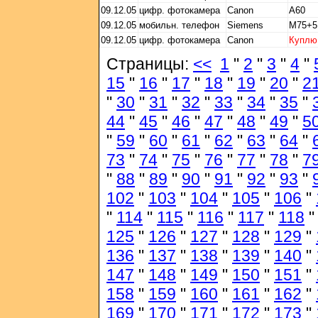
09.12.05
цифр. фотокамера
Canon
A60
09.12.05
мобильн. телефон
Siemens
M75+5
09.12.05
цифр. фотокамера
Canon
Куплю
Страницы:
<<
1
"
2
"
3
"
4
"
15
"
16
"
17
"
18
"
19
"
20
"
2
"
30
"
31
"
32
"
33
"
34
"
35
"
44
"
45
"
46
"
47
"
48
"
49
"
5
"
59
"
60
"
61
"
62
"
63
"
64
"
73
"
74
"
75
"
76
"
77
"
78
"
7
"
88
"
89
"
90
"
91
"
92
"
93
"
102
"
103
"
104
"
105
"
106
"
"
114
"
115
"
116
"
117
"
118
125
"
126
"
127
"
128
"
129
"
136
"
137
"
138
"
139
"
140
"
147
"
148
"
149
"
150
"
151
"
158
"
159
"
160
"
161
"
162
"
169
"
170
"
171
"
172
"
173
"