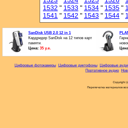
1523
"
1524
"
1525
"
1526
"
1532
"
1533
"
1534
"
1535
"
1541
"
1542
"
1543
"
1544
"
SanDisk USB 2.0 12 in 1
PLAN
Кардридер SanDisk на 12 типов карт
Гарн
памяти.
ново
Цена:
35 у.е.
Цен
Цифровые фотокамеры
Цифровые диктофоны
Цифровые ауди
Портативное аудио
Нов
Copyright 
Перепечатка материалов возм