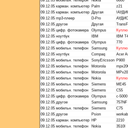
09.12.05
мобильн. телефон
Nokia
6600
09.12.05
карман. компьютер
Palm
z21
09.12.05
карман. компьютер
Другая
!АУДИ
09.12.05
mp3-плеер
D-Pro
АУДИ
09.12.05
другое
Другая
Trans
09.12.05
цифр. фотокамера
Olympus
Куплю
09.12.05
ноутбук
IBM
IBM T4
09.12.05
цифр. фотокамера
Olympus
770
09.12.05
мобильн. телефон
Samsung
Куплю
09.12.05
ноутбук
Compaq
Acer A
09.12.05
мобильн. телефон
SonyEricsson
P900
09.12.05
мобильн. телефон
Motorola
mpx20
09.12.05
мобильн. телефон
Motorola
MPx20
09.12.05
мобильн. телефон
Nokia
Куплю
09.12.05
мобильн. телефон
Siemens
ME45
09.12.05
мобильн. телефон
Siemens
C55
09.12.05
цифр. фотокамера
Olympus
с-5000
09.12.05
другое
Samsung
757NF
09.12.05
мобильн. телефон
Siemens
C75
09.12.05
другое
Psion
workab
09.12.05
карман. компьютер
HP
2210
09.12.05
мобильн. телефон
Nokia
3510I