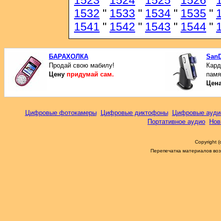
1523
"
1524
"
1525
"
1526
"
1532
"
1533
"
1534
"
1535
"
1541
"
1542
"
1543
"
1544
"
БАРАХОЛКА
SanD
Продай свою мабилу!
Кард
Цену
придумай сам.
памя
Цен
Цифровые фотокамеры
Цифровые диктофоны
Цифровые ауди
Портативное аудио
Нов
Copyright 
Перепечатка материалов возм