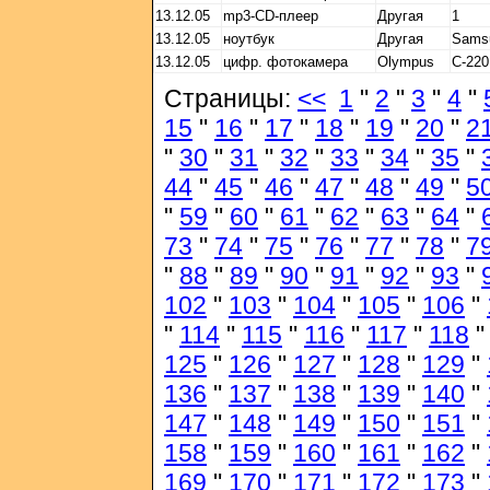
13.12.05
mp3-CD-плеер
Другая
1
13.12.05
ноутбук
Другая
Sams
13.12.05
цифр. фотокамера
Olympus
C-22
Страницы:
<<
1
"
2
"
3
"
4
"
15
"
16
"
17
"
18
"
19
"
20
"
2
"
30
"
31
"
32
"
33
"
34
"
35
"
44
"
45
"
46
"
47
"
48
"
49
"
5
"
59
"
60
"
61
"
62
"
63
"
64
"
73
"
74
"
75
"
76
"
77
"
78
"
7
"
88
"
89
"
90
"
91
"
92
"
93
"
102
"
103
"
104
"
105
"
106
"
"
114
"
115
"
116
"
117
"
118
125
"
126
"
127
"
128
"
129
"
136
"
137
"
138
"
139
"
140
"
147
"
148
"
149
"
150
"
151
"
158
"
159
"
160
"
161
"
162
"
169
"
170
"
171
"
172
"
173
"