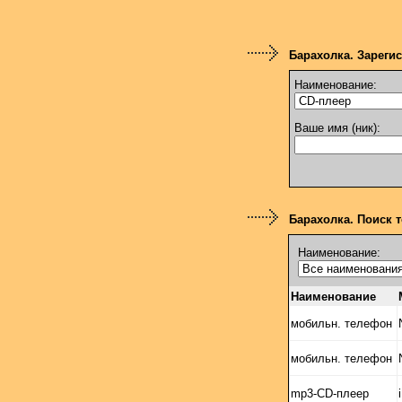
Барахолка. Зареги
Наименование:
Ваше имя (ник):
Барахолка.
Поиск т
Наименование:
Наименование
мобильн. телефон
мобильн. телефон
mp3-CD-плеер