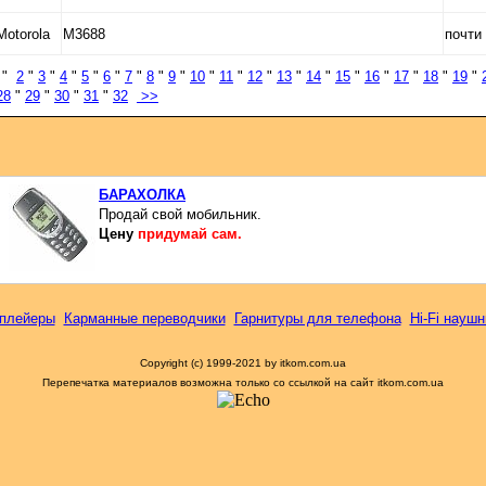
Motorola
M3688
почти
"
2
"
3
"
4
"
5
"
6
"
7
"
8
"
9
"
10
"
11
"
12
"
13
"
14
"
15
"
16
"
17
"
18
"
19
"
28
"
29
"
30
"
31
"
32
>>
БАРАХОЛКА
Продай свой мобильник.
Цену
придумай сам.
плейеры
Карманные переводчики
Гарнитуры для телефона
Hi-Fi наушн
Copyright (c) 1999-2021 by itkom.com.ua
Перепечатка материалов возможна только со ссылкой на сайт itkom.com.ua