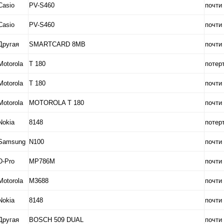
Casio
PV-S460
почти
Casio
PV-S460
почти
Другая
SMARTCARD 8MB
почти
Motorola
T 180
потер
Motorola
T 180
почти
Motorola
MOTOROLA T 180
почти
Nokia
8148
потер
Samsung
N100
почти
D-Pro
MP786M
почти
Motorola
M3688
почти
Nokia
8148
почти
Другая
BOSCH 509 DUAL
почти