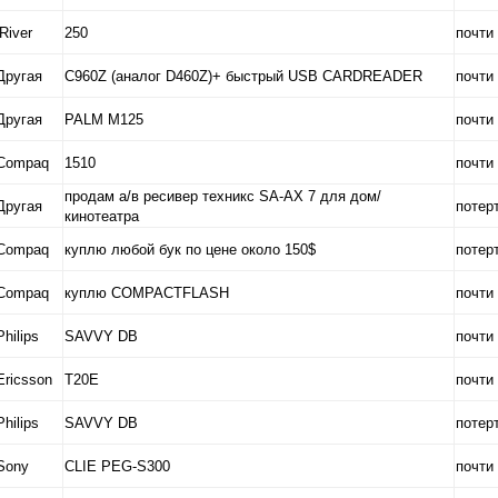
iRiver
250
почти
Другая
C960Z (аналог D460Z)+ быстрый USB CARDREADER
почти
Другая
PALM M125
почти
Compaq
1510
почти
продам а/в ресивер техникс SA-AX 7 для дом/
Другая
потер
кинотеатра
Compaq
куплю любой бук по цене около 150$
потер
Compaq
куплю COMPACTFLASH
почти
Philips
SAVVY DB
почти
Ericsson
T20E
почти
Philips
SAVVY DB
потер
Sony
CLIE PEG-S300
почти