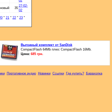
02
27-02-
 новый
35
02
20
"
21
"
22
"
23
"
Выгодный комплект от SanDisk
CompactFlash 64Mb плюс CompactFlash 16Mb.
Цена:
685 грн.
ики
Портативное аудио
Новинки
Ссылки
Где купить?
Барахолка