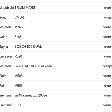
Mitsubishi
TRIUM MARS
почти
Sony
CMD-1
потер
Motorola
M3688
почти
Nokia
8148
почти
Другая
BOSCH 509 DUAL
почти
Ericsson
R320
почти
Motorola
STARTAC 3000 с чехлом
потер
Palm
M505
почти
Palm
M505
почти
Siemens
ме45 куплю до 200уе
почти
Siemens
C35I
почти