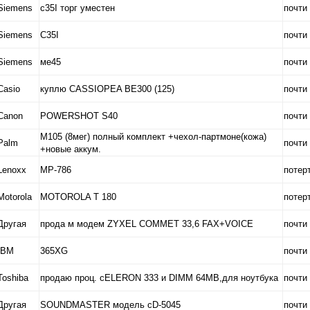
Siemens
с35I торг уместен
почти
Siemens
C35I
почти
Siemens
ме45
почти
Casio
куплю CASSIOPEA BE300 (125)
почти
Canon
POWERSHOT S40
почти
M105 (8мег) полный комплект +чехол-партмоне(кожа)
Palm
почти
+новые аккум.
Lenoxx
MP-786
потер
Motorola
MOTOROLA T 180
потер
Другая
прода м модем ZYXEL COMMET 33,6 FAX+VOICE
почти
IBM
365XG
почти
Toshiba
продаю проц. сELERON 333 и DIMM 64MB,для ноутбука
почти
Другая
SOUNDMASTER модель сD-5045
почти