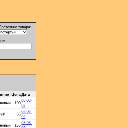
Состояние товара:
ание:
ояние
Цена
Дата
08-03-
 новый
100
02
08-03-
тый
65
02
08-03-
 новый
165
02