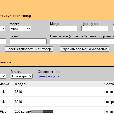
стрируй свой товар
Модель:
Цена (у.е.):
Марка:
E-mail:
Ваш регион (только в Украине) и примеч
оваров
Марка:
Сортировка по:
цене
|
модели
Марка
Модель
Сост
Nokia
3310
почти
Nokia
3210
потер
iRiver
250 куплю!!!!!!!!!!!!!!!!!!!!!!
почти