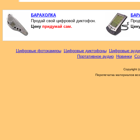
БАРАХОЛКА
БАР
Продай свой цифровой диктофон.
Прод
Цену
придумай сам.
Цен
Цифровые фотокамеры
Цифровые диктофоны
Цифровые ауди
Портативное аудио
Новинки
Сс
Copyright 
Перепечатка материалов возм