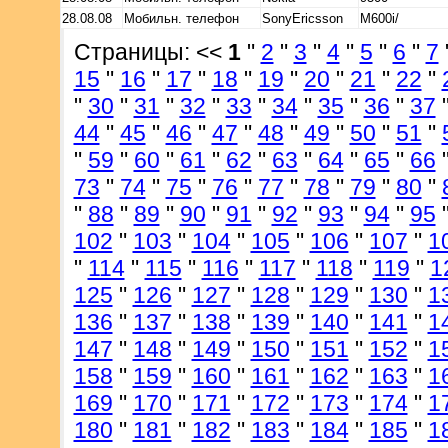
28.08.08
Мобильн. телефон
SonyEricsson
M600i/
Страницы: <<
1
"
2
"
3
"
4
"
5
"
6
"
7
15
"
16
"
17
"
18
"
19
"
20
"
21
"
22
"
"
30
"
31
"
32
"
33
"
34
"
35
"
36
"
37
44
"
45
"
46
"
47
"
48
"
49
"
50
"
51
"
"
59
"
60
"
61
"
62
"
63
"
64
"
65
"
66
73
"
74
"
75
"
76
"
77
"
78
"
79
"
80
"
"
88
"
89
"
90
"
91
"
92
"
93
"
94
"
95
102
"
103
"
104
"
105
"
106
"
107
"
1
"
114
"
115
"
116
"
117
"
118
"
119
"
1
125
"
126
"
127
"
128
"
129
"
130
"
1
136
"
137
"
138
"
139
"
140
"
141
"
1
147
"
148
"
149
"
150
"
151
"
152
"
1
158
"
159
"
160
"
161
"
162
"
163
"
1
169
"
170
"
171
"
172
"
173
"
174
"
1
180
"
181
"
182
"
183
"
184
"
185
"
1