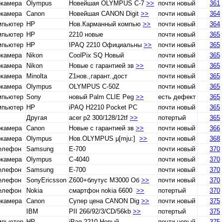
окамера
Olympus
Новейшая OLYMPUS C-7
>>
почти новый
361
окамера
Canon
Новейшая CANON Digit
>>
почти новый
364
мпьютер
HP
Нов.Карманный компью
>>
почти новый
364
мпьютер
HP
2210 новые
почти новый
365
мпьютер
HP
IPAQ 2210 Официальны
>>
почти новый
365
окамера
Nikon
CoolPix SQ Новый
почти новый
365
окамера
Nikon
Новые с гарантией зв
>>
почти новый
365
окамера
Minolta
Z1нов.,гарант.,дост
почти новый
365
окамера
Olympus
OLYMPUS C-50Z
почти новый
365
мпьютер
Sony
новый Palm CLIE Peg
>>
есть дефект
365
мпьютер
HP
iPAQ H2210 Pocket PC
почти новый
365
Другая
acer p2 300/128/12tf
>>
потертый
365
окамера
Canon
Новые с гарантией зв
>>
почти новый
366
окамера
Olympus
Нов.OLYMPUS µ[mju:]
>>
почти новый
368
телефон
Samsung
E-700
почти новый
370
окамера
Olympus
C-4040
почти новый
370
телефон
Samsung
E-700
почти новый
370
телефон
SonyEricsson
Z600+блутус М3000 Об
>>
почти новый
370
телефон
Nokia
смартфон nokia 6600
>>
потертый
370
окамера
Canon
Супер цена CANON Dig
>>
почти новый
375
IBM
PII 266/92/3/CD/56kb
>>
потертый
375
мпьютер
HP
iPaq 2210 Новый
почти новый
375