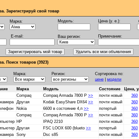
ва. Зарегистрируй свой товар
Модель:
Цена (у. е.):
Марка:
E-mail:
Примечание:
Ваш регион:
а. Поиск товаров (3923)
Марка:
Регион:
Сортировка по:
цене
|
модели
ание
Марка
Модель
Состояние
Цена, у.
Compaq
Compaq Armada 7800 P
>>
почти новый
360
окамера
Другая
Kodak EasyShare DX64
>>
почти новый
360
телефон
Nokia
6600 в состояние 4,п
>>
потертый
360
Compaq
Compaq Armada 7800 P
>>
почти новый
360
мпьютер
HP
IPAQ 2210
почти новый
360
мпьютер
Другая
FSC LOOX 600 (blueto
>>
потертый
360
окамера
Sony
Dsc s85
почти новый
360