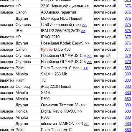
мпьютер
HP
2210 Новые,официальн
>>
почти новый
375
окамера
Canon
A80,новая,гарантия
почти новый
375
Другая
Мониторы NEC Новые!
почти новый
375
окамера
Olympus
C-50 Zoom,новый,гара
>>
почти новый
375
IBM
IBM P2-266/96/3,2/CD
>>
почти новый
375
мпьютер
HP
IPAQ 2210
почти новый
375
окамера
Другая
Новейшая Kodak EasyS
>>
почти новый
376
окамера
Canon
Куплю
IXUS 430
почти новый
377
окамера
Olympus
Новейшая OLYMPUS C-5
>>
потертый
379
окамера
Olympus
Новейшая OLYMPUS C-5
>>
почти новый
379
мпьютер
Palm
Palm Tungsten_С Новы
>>
почти новый
380
окамера
Minolta
S414 + 256 Mb
почти новый
380
мпьютер
Palm
T3
почти новый
380
мпьютер
Compaq
iPaq 2210 Новый
почти новый
380
окамера
Minolta
S414
почти новый
380
окамера
Minolta
F300
почти новый
380
Другая
Объектив Tamtron 28-
>>
почти новый
380
окамера
Konica
Digital Revio KD-500
>>
почти новый
380
окамера
Minolta
F300
почти новый
380
Другая
обьектив TAMRON 28-3
>>
почти новый
380
мпьютер
Palm
Palm Tungsten_С
почти новый
380