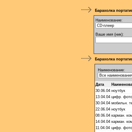
Барахолка портати
Наименование:
Ваше имя (ник):
Барахолка портатив
Наименование:
Дата
Наименов
30.06.04
ноутбук
13.04.04
цифр. фот
30.04.04
мобильн. 
22.06.04
ноутбук
08.06.04
карман. ко
14.04.04
карман. ко
11.04.04
цифр. фот