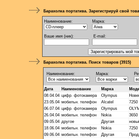
Барахолка портатива. Зарегистрируй свой тов
Наименование:
Марка:
Ваше имя (ник):
E-mail:
Барахолка портатива. Поиск товаров (3915)
Наименование:
Марка:
Ре
Дата
Наименование
Марка
Мод
08.04.04
цифр. фотокамера
Olympus
Нове
23.05.04
мобильн. телефон
Alcatel
7250
06.07.04
цифр. фотокамера
Olympus
OLYM
26.04.04
мобильн. телефон
Nokia
3650
09.05.04
другое
Другая
новы
18.06.04
мобильн. телефон
Nokia
7250
09.06.04
мобильн. телефон
Другая
Прод