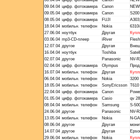
09.04.04
цифр. фотокамера
Canon
NEW!
09.05.04
цифр. фотокамера
Canon
S200
08.05.04
цифр. фотокамера
FUJI
A303
18.04.04
мобильн. телефон
Nokia
6310
27.06.04
ноутбук
Другая
Купл
03.06.04
mp3-CD-плеер
iRiver
Fles
12.07.04
другое
Другая
Внеш
16.04.04
ноутбук
Toshiba
Sate
02.07.04
другое
Panasonic
NV-R
02.04.04
цифр. фотокамера
Olympus
Прод
16.07.04
мобильн. телефон
Другая
Купл
06.04.04
мобильн. телефон
Nokia
3200
18.05.04
мобильн. телефон
SonyEricsson
T610
22.04.04
цифр. фотокамера
Canon
Powe
01.05.04
цифр. фотокамера
Casio
qv 2
08.04.04
мобильн. телефон
Samsung
S-50
24.06.04
другое
Panasonic
NV-R
13.05.04
мобильн. телефон
Nokia
N-G
08.06.04
другое
Другая
мони
14.07.04
другое
Другая
Epso
29.06.04
мобильн. телефон
Nokia
Купл