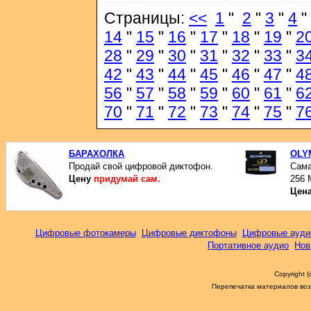
Страницы:
<<
1
"
2
"
3
"
4
"
14
"
15
"
16
"
17
"
18
"
19
"
2
28
"
29
"
30
"
31
"
32
"
33
"
3
42
"
43
"
44
"
45
"
46
"
47
"
4
56
"
57
"
58
"
59
"
60
"
61
"
6
70
"
71
"
72
"
73
"
74
"
75
"
7
БАРАХОЛКА
OLYM
Продай свой цифровой диктофон.
Сама
Цену
придумай сам.
256 
Цен
Цифровые фотокамеры
Цифровые диктофоны
Цифровые ауди
Портативное аудио
Нов
Copyright 
Перепечатка материалов возм