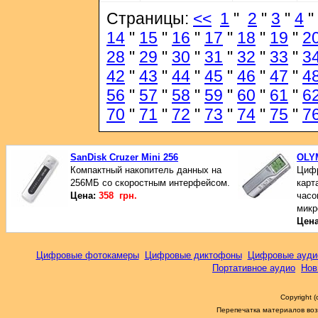
Страницы:
<<
1
"
2
"
3
"
4
"
14
"
15
"
16
"
17
"
18
"
19
"
2
28
"
29
"
30
"
31
"
32
"
33
"
3
42
"
43
"
44
"
45
"
46
"
47
"
4
56
"
57
"
58
"
59
"
60
"
61
"
6
70
"
71
"
72
"
73
"
74
"
75
"
7
SanDisk Cruzer Mini 256
OLY
Компактный накопитель данных на
Цифр
256МБ со скоростным интерфейсом.
карт
Цена:
358 грн.
часо
микр
Цен
Цифровые фотокамеры
Цифровые диктофоны
Цифровые ауди
Портативное аудио
Нов
Copyright 
Перепечатка материалов возм