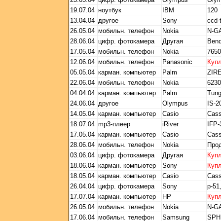
19.07.04
ноутбук
IBM
120
13.04.04
другое
Sony
ccd-
26.05.04
мобильн. телефон
Nokia
N-G
28.06.04
цифр. фотокамера
Другая
Ben
17.05.04
мобильн. телефон
Nokia
765
12.06.04
мобильн. телефон
Panasonic
Куп
05.05.04
карман. компьютер
Palm
ZIRE
22.06.04
мобильн. телефон
Nokia
6230
04.04.04
карман. компьютер
Palm
Tung
24.06.04
другое
Olympus
IS-2
14.05.04
карман. компьютер
Casio
Cass
18.07.04
mp3-плеер
iRiver
IFP-
17.05.04
карман. компьютер
Casio
Cass
28.06.04
мобильн. телефон
Nokia
Про
03.06.04
цифр. фотокамера
Другая
Куп
18.06.04
карман. компьютер
Sony
Куп
18.05.04
карман. компьютер
Casio
Cass
26.04.04
цифр. фотокамера
Sony
p-51
17.07.04
карман. компьютер
HP
Куп
26.05.04
мобильн. телефон
Nokia
N-G
17.06.04
мобильн. телефон
Samsung
SPH 