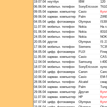
19.07.04
ноутбук
IBM
120
06.06.04
мобильн. телефон
SonyEricsson
T61
09.05.04
карман. компьютер
Casio
Куп
09.06.04
карман. компьютер
Palm
ZIRE
04.05.04
цифр. фотокамера
Olympus
IS30
11.07.04
мобильн. телефон
Nokia
На г
01.06.04
мобильн. телефон
Nokia
8310
24.05.04
мобильн. телефон
Nokia
NOKI
20.05.04
другое
Olympus
IS 2
17.06.04
мобильн. телефон
Siemens
TC3
04.05.04
цифр. фотокамера
FUJI
Fine
11.05.04
карман. компьютер
Casio
CAS
12.04.04
мобильн. телефон
Samsung
t-40
18.07.04
мобильн. телефон
SonyEricsson
купо
19.07.04
цифр. фотокамера
Canon
Cano
10.06.04
карман. компьютер
Casio
EM-
28.06.04
мобильн. телефон
Alcatel
смар
04.04.04
карман. компьютер
Palm
Tung
29.06.04
карман. компьютер
Другая
Куп
11.07.04
карман. компьютер
HP
Куп
07.07.04
цифр. фотокамера
Olympus
Куп
23.05.04
цифр. фотокамера
Olympus
Olym