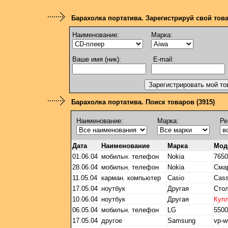
Барахолка портатива. Зарегистрируй свой тов
Наименование:
Марка:
Ваше имя (ник):
E-mail:
Барахолка портатива. Поиск товаров (3915)
Наименование:
Марка:
Ре
Дата
Наименование
Марка
Мод
01.06.04
мобильн. телефон
Nokia
765
28.06.04
мобильн. телефон
Nokia
Смар
11.05.04
карман. компьютер
Casio
Cass
17.05.04
ноутбук
Другая
Стол
10.06.04
ноутбук
Другая
Куп
06.05.04
мобильн. телефон
LG
5500
17.05.04
другое
Samsung
vp-w