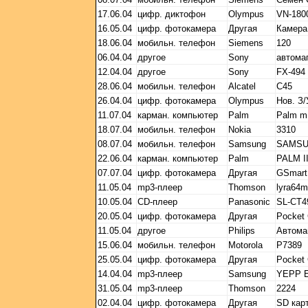
17.06.04
цифр. диктофон
Olympus
VN-180
16.05.04
цифр. фотокамера
Другая
Камера
18.06.04
мобильн. телефон
Siemens
120
06.04.04
другое
Sony
автома
12.04.04
другое
Sony
FX-494
28.06.04
мобильн. телефон
Alcatel
С45
26.04.04
цифр. фотокамера
Olympus
Нов. З
11.07.04
карман. компьютер
Palm
Palm m
18.07.04
мобильн. телефон
Nokia
3310
08.07.04
мобильн. телефон
Samsung
SAMSU
22.06.04
карман. компьютер
Palm
PALM I
07.07.04
цифр. фотокамера
Другая
GSmart 
11.05.04
mp3-плеер
Thomson
lyra64
10.05.04
CD-плеер
Panasonic
SL-CT4
20.05.04
цифр. фотокамера
Другая
Pocket
11.05.04
другое
Philips
Автома
15.06.04
мобильн. телефон
Motorola
P7389
25.05.04
цифр. фотокамера
Другая
Pocket
14.04.04
mp3-плеер
Samsung
YEPP E
31.05.04
mp3-плеер
Thomson
2224
02.04.04
цифр. фотокамера
Другая
SD кар