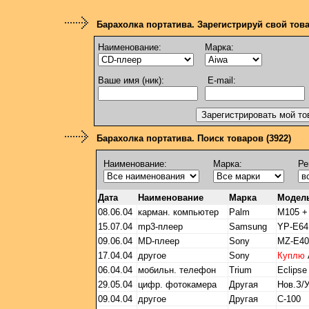
Барахолка портатива. Зарегистрируй свой тов
Наименование:
Марка:
Ваше имя (ник):
E-mail:
Барахолка портатива. Поиск товаров (3922)
Наименование:
Марка:
Ре
Дата
Наименование
Марка
Модел
08.06.04
карман. компьютер
Palm
M105 +
15.07.04
mp3-плеер
Samsung
YP-E64
09.06.04
MD-плеер
Sony
MZ-E40
17.04.04
другое
Sony
Куплю
06.04.04
мобильн. телефон
Trium
Eclipse
29.05.04
цифр. фотокамера
Другая
Нов.З/
09.04.04
другое
Другая
C-100