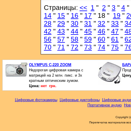
Страницы:
<<
1
"
2
"
3
"
4
"
14
"
15
"
16
"
17
" 18 "
19
"
2
28
"
29
"
30
"
31
"
32
"
33
"
3
42
"
43
"
44
"
45
"
46
"
47
"
4
56
"
57
"
58
"
59
"
60
"
61
"
6
70
"
71
"
72
"
73
"
74
"
75
"
7
OLYMPUS C-220 ZOOM
БАР
Недорогая цифровая камера с
Прод
матрицей на 2 млн. пикс. и 3х
Цен
кратным оптическим зумом.
Цена:
нет грн.
Цифровые фотокамеры
Цифровые диктофоны
Цифровые ауди
Портативное аудио
Нов
Copyright 
Перепечатка материалов возм