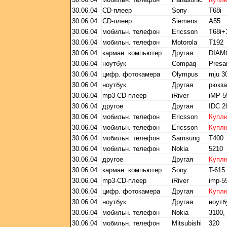
30.06.04
CD-плеер
Sony
T68i
30.06.04
CD-плеер
Siemens
A55
30.06.04
мобильн. телефон
Ericsson
T68i
30.06.04
мобильн. телефон
Motorola
T192
30.06.04
карман. компьютер
Другая
DIAM
30.06.04
ноутбук
Compaq
Presa
30.06.04
цифр. фотокамера
Olympus
mju 3
30.06.04
ноутбук
Другая
рюкза
30.06.04
mp3-CD-плеер
iRiver
iMP-5
30.06.04
другое
Другая
IDC 2
30.06.04
мобильн. телефон
Ericsson
Купл
30.06.04
мобильн. телефон
Ericsson
Купл
30.06.04
мобильн. телефон
Samsung
T400
30.06.04
мобильн. телефон
Nokia
5210
30.06.04
другое
Другая
Купл
30.06.04
карман. компьютер
Sony
T-615
30.06.04
mp3-CD-плеер
iRiver
imp-5
30.06.04
цифр. фотокамера
Другая
Купл
30.06.04
ноутбук
Другая
ноутб
30.06.04
мобильн. телефон
Nokia
3100,
30.06.04
мобильн. телефон
Mitsubishi
320