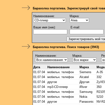
Барахолка портатива. Зарегистрируй свой тов
Наименование:
Марка:
Ваше имя (ник):
E-mail:
Барахолка портатива. Поиск товаров (3943)
Наименование:
Марка:
Ре
Дата
Наименование
Марка
Моде
01.07.04
мобильн. телефон
Siemens
А-35
01.07.04
мобильн. телефон
Alcatel
332
01.07.04
другое
Другая
ZyXE
01.07.04
mp3-CD-плеер
iRiver
350
01.07.04
мобильн. телефон
Samsung
R210
01.07.04
мобильн. телефон
Nokia
5210
01.07.04
другое
Panasonic
NV-R