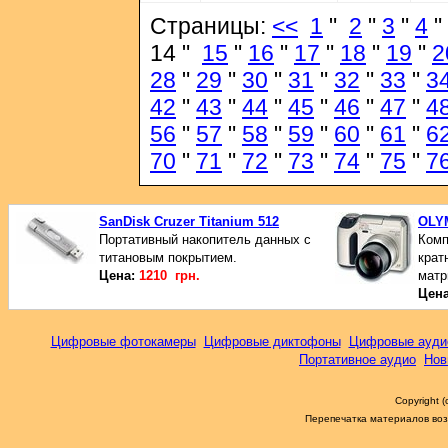
Страницы:
<<
1
"
2
"
3
"
4
"
14 "
15
"
16
"
17
"
18
"
19
"
2
28
"
29
"
30
"
31
"
32
"
33
"
3
42
"
43
"
44
"
45
"
46
"
47
"
4
56
"
57
"
58
"
59
"
60
"
61
"
6
70
"
71
"
72
"
73
"
74
"
75
"
7
SanDisk Cruzer Titanium 512
OLY
Портативный накопитель данных с
Комп
титановым покрытием.
крат
Цена:
1210 грн.
матр
Цен
Цифровые фотокамеры
Цифровые диктофоны
Цифровые ауди
Портативное аудио
Нов
Copyright 
Перепечатка материалов возм