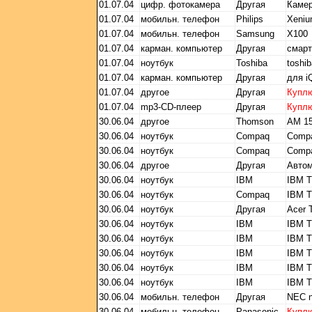
01.07.04
цифр. фотокамера
Другая
Камер
01.07.04
мобильн. телефон
Philips
Xeni
01.07.04
мобильн. телефон
Samsung
X100
01.07.04
карман. компьютер
Другая
смар
01.07.04
ноутбук
Toshiba
toshi
01.07.04
карман. компьютер
Другая
для i
01.07.04
другое
Другая
Купл
01.07.04
mp3-CD-плеер
Другая
Купл
30.06.04
другое
Thomson
AM 1
30.06.04
ноутбук
Compaq
Comp
30.06.04
ноутбук
Compaq
Comp
30.06.04
другое
Другая
Автом
30.06.04
ноутбук
IBM
IBM T
30.06.04
ноутбук
Compaq
IBM T
30.06.04
ноутбук
Другая
Acer 
30.06.04
ноутбук
IBM
IBM T
30.06.04
ноутбук
IBM
IBM T
30.06.04
ноутбук
IBM
IBM T
30.06.04
ноутбук
IBM
IBM T
30.06.04
ноутбук
IBM
IBM T
30.06.04
мобильн. телефон
Другая
NEC n
30.06.04
мобильн. телефон
Panasonic
Купл