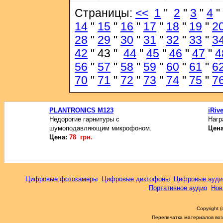
Страницы:
<<
1
"
2
"
3
"
4
"
14
"
15
"
16
"
17
"
18
"
19
"
2
28
"
29
"
30
"
31
"
32
"
33
"
3
42
" 43 "
44
"
45
"
46
"
47
"
4
56
"
57
"
58
"
59
"
60
"
61
"
6
70
"
71
"
72
"
73
"
74
"
75
"
7
PLANTRONICS M123
iRiv
Недорогие гарнитуры с
Нагр
шумоподавляющим микрофоном.
Цен
Цена:
78 грн.
Цифровые фотокамеры
Цифровые диктофоны
Цифровые ауди
Портативное аудио
Нов
Copyright 
Перепечатка материалов возм