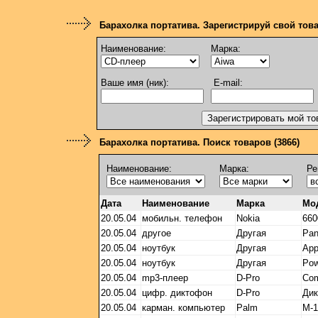
Барахолка портатива. Зарегистрируй свой тов
Наименование:
Марка:
Ваше имя (ник):
E-mail:
Барахолка портатива. Поиск товаров (3866)
Наименование:
Марка:
Ре
Дата
Наименование
Марка
Мо
20.05.04
мобильн. телефон
Nokia
660
20.05.04
другое
Другая
Pan
20.05.04
ноутбук
Другая
App
20.05.04
ноутбук
Другая
Pow
20.05.04
mp3-плеер
D-Pro
Com
20.05.04
цифр. диктофон
D-Pro
Ди
20.05.04
карман. компьютер
Palm
M-1