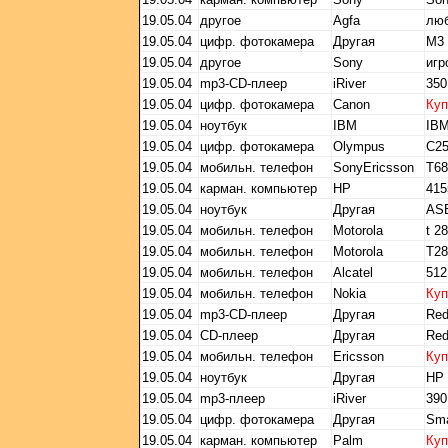
19.05.04
другое
Agfa
лю
19.05.04
цифр. фотокамера
Другая
M3
19.05.04
другое
Sony
игр
19.05.04
mp3-CD-плеер
iRiver
350
19.05.04
цифр. фотокамера
Canon
Ку
19.05.04
ноутбук
IBM
IBM
19.05.04
цифр. фотокамера
Olympus
C25
19.05.04
мобильн. телефон
SonyEricsson
T68
19.05.04
карман. компьютер
HP
415
19.05.04
ноутбук
Другая
ASE
19.05.04
мобильн. телефон
Motorola
t 2
19.05.04
мобильн. телефон
Motorola
T28
19.05.04
мобильн. телефон
Alcatel
512
19.05.04
мобильн. телефон
Nokia
Ку
19.05.04
mp3-CD-плеер
Другая
Red
19.05.04
CD-плеер
Другая
Red
19.05.04
мобильн. телефон
Ericsson
Ку
19.05.04
ноутбук
Другая
HP 
19.05.04
mp3-плеер
iRiver
390
19.05.04
цифр. фотокамера
Другая
Sma
19.05.04
карман. компьютер
Palm
Ку